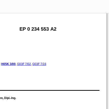
EP 0 234 553 A2
:
H05K
3/00
,
G03F
7/02
,
G03F
7/16
 Dipl.-Ing.