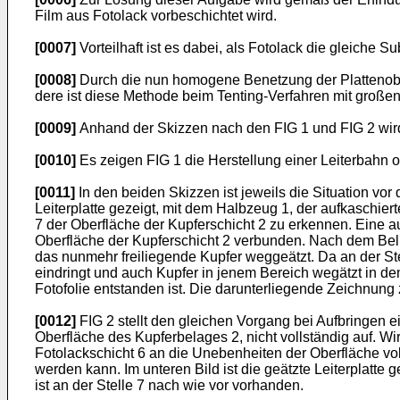
Film aus Fotolack vorbeschichtet wird.
[0007]
Vorteilhaft ist es dabei, als Fotolack die gleiche S
[0008]
Durch die nun homogene Benetzung der Plattenoberf
dere ist diese Methode beim Tenting-Verfahren mit groß
[0009]
Anhand der Skizzen nach den FIG 1 und FIG 2 wird d
[0010]
Es zeigen FIG 1 die Herstellung einer Leiterbahn o
[0011]
In den beiden Skizzen ist jeweils die Situation vor 
Leiterplatte gezeigt, mit dem Halbzeug 1, der auf­kaschier
7 der Oberfläche der Kupferschicht 2 zu erkennen. Eine au
Oberfläche der Kupferschicht 2 verbunden. Nach dem Beli
das nunmehr freiliegende Kup­fer weggeätzt. Da an der Stel
eindringt und auch Kup­fer in jenem Bereich wegätzt in de
Fotofolie entstanden ist. Die darunterliegende Zeichnung z
[0012]
FIG 2 stellt den gleichen Vorgang bei Aufbringen ein
Oberfläche des Kupferbelages 2, nicht vollständig auf. Wir
Fotolackschicht 6 an die Unebenheiten der Oberfläche voll
werden kann. Im unteren Bild ist die geätzte Leiterplatte g
ist an der Stelle 7 nach wie vor vorhanden.