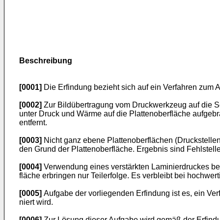
Beschreibung
[0001]
Die Erfindung bezieht sich auf ein Verfahren zum Au
[0002]
Zur Bildübertragung vom Druckwerkzeug auf die Scha
unter Druck und Wärme auf die Plattenoberfläche aufge­br
entfernt.
[0003]
Nicht ganz ebene Plattenoberflächen (Druckstellen, 
den Grund der Plattenoberfläche. Ergebnis sind Fehl­stel
[0004]
Verwendung eines verstärkten Laminierdruckes beim
fläche erbringen nur Teilerfolge. Es verbleibt bei hoch­we
[0005]
Aufgabe der vorliegenden Erfindung ist es, ein Verf
niert wird.
[0006]
Zur Lösung dieser Aufgabe wird gemäß der Erfindung