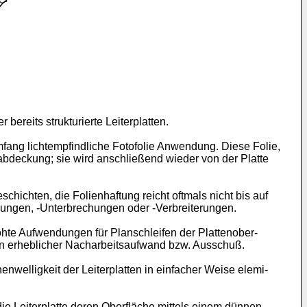
bereits strukturierte Leiterplatten.
mfang lichtempfindliche Fotofolie Anwendung. Diese Folie,
rabdeckung; sie wird anschließend wieder von der Platte
chichten, die Folienhaftung reicht oftmals nicht bis auf
rungen, -Unterbrechungen oder -Verbreiterun­gen.
öhte Aufwendungen für Planschleifen der Plattenober­
s ein erheblicher Nacharbeitsaufwand bzw. Aus­schuß.
nwelligkeit der Leiterplatten in einfacher Weise elemi­
ie Leiterplatte deren Oberfläche mittels einem dünnen