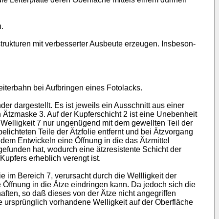
n.
trukturen mit verbesserter Ausbeute erzeugen. Insbeson­
eiterbahn bei Aufbringen eines Fotolacks.
er dargestellt. Es ist jeweils ein Ausschnitt aus einer
en Ätzmaske 3. Auf der Kupferschicht 2 ist eine Unebenheit
r Welligkeit 7 nur ungenügend mit dem gewellten Teil der
chteten Teile der Ätzfolie entfernt und bei Ätzvorgang
h dem Entwickeln eine Öffnung in die das Ätzmittel
efunden hat, wo­durch eine ätzresistente Schicht der
upfers er­heblich verengt ist.
ie im Bereich 7, verursacht durch die Wellligkeit der
e Öffnung in die Ätze eindringen kann. Da jedoch sich die
aften, so daß dieses von der Ätze nicht angegriffen
die ursprünglich vorhan­dene Welligkeit auf der Oberfläche