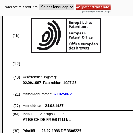
Translate this text into
(19)
(12)
(43)
Veröffentlichungstag:
02.09.1987
Patentblatt 1987/36
(21)
Anmeldenummer:
87102586.2
(22)
Anmeldetag:
24.02.1987
(84)
Benannte Vertragsstaaten:
AT BE CH DE FR GB IT LI NL
(30)
Priorität:
26.02.1986
DE 3606225