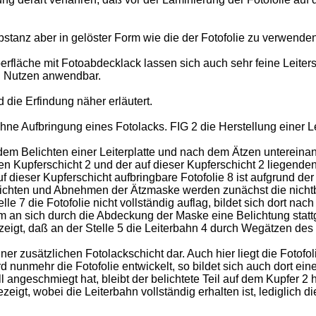
ub­stanz aber in gelöster Form wie die der Fotofolie zu verwende
läche mit Fotoabdecklack lassen sich auch sehr feine Leiter­s
en Nutzen anwendbar.
ie Er­findung näher erläutert.
hne Aufbringung eines Fotolacks. FIG 2 die Herstellung einer L
dem Belichten einer Leiterplatte und nach dem Ätzen unter­einand
ten Kupferschicht 2 und der auf dieser Kupfer­schicht 2 liegend
f dieser Kupferschicht aufbringbare Fotofolie 8 ist aufgrund de
chten und Abnehmen der Ätzmaske werden zunächst die nichtbeli
le 7 die Fotofolie nicht vollständig auflag, bildet sich dort nac
m an sich durch die Ab­deckung der Maske eine Belichtung stattg
eigt, daß an der Stelle 5 die Leiterbahn 4 durch Wegätzen des K
er zusätzlichen Fotolackschicht dar. Auch hier liegt die Fotofol
d nunmehr die Fotofolie entwickelt, so bildet sich auch dort ein
 angeschmiegt hat, bleibt der belichtete Teil auf dem Kupfer 2 h
ezeigt, wobei die Leiterbahn voll­ständig erhalten ist, lediglich 