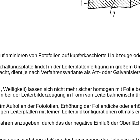
flami­nieren von Fotofolien auf kupferkaschierte Halbzeuge oder 
ltungs­platte findet in der Leiterplattenfertigung in großem U
acht, dient je nach Verfahrensvariante als Ätz- oder Galvanisie
Wellig­keit) lassen sich nicht mehr sicher homogen mit Folie bes
len bei der Leiterbilderzeugung in Form von Leiter­bahneinschnü
 Auf­rollen der Fotofolien, Erhöhung der Foliendicke oder erh
rtigen Leiterplatten mit feinen Leiterbildkonfiguratio­nen oftmal
ahren anzugeben, durch das der negative Einfluß der Oberfläch­e
 derart verfahren, daß vor der Laminierung der Fotofolie auf d