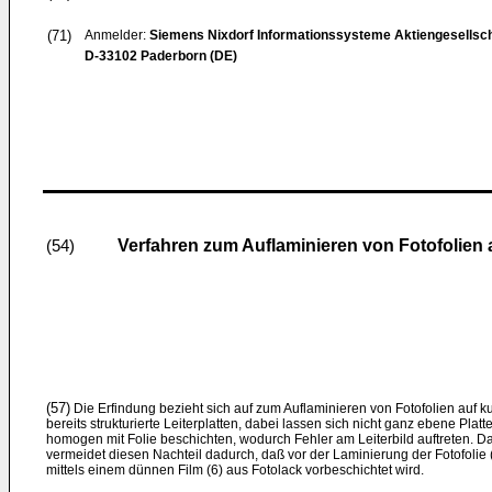
(71)
Anmelder:
Siemens Nixdorf Informationssysteme Aktiengesellsch
D-33102 Paderborn (DE)
Verfahren zum Auflaminieren von Fotofolien a
(54)
(57)
Die Erfindung bezieht sich auf zum Auflaminieren von Fotofolien auf k
bereits strukturierte Leiterplatten, dabei lassen sich nicht ganz ebene Plat
homogen mit Folie beschichten, wodurch Fehler am Leiterbild auftre­ten. D
vermeidet diesen Nachteil dadurch, daß vor der Laminierung der Fotofolie (
mittels einem dün­nen Film (6) aus Fotolack vorbeschichtet wird.