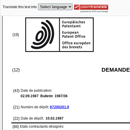
Translate this text into
(19)
DEMANDE
(12)
(43)
Date de publication:
02.09.1987
Bulletin 1987/36
(21)
Numéro de dépôt:
87200201.9
(22)
Date de dépôt:
10.02.1987
(84)
Etats contractants désignés: