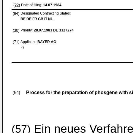
(22)
Date of filing:
14.07.1984
(84)
Designated Contracting States:
BE DE FR GB IT NL
(30)
Priority:
28.07.1983
DE 3327274
(71)
Applicant:
BAYER AG
()
Process for the preparation of phosgene with 
(54)
Ein neues Verfahre
(57)