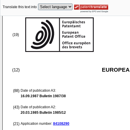
Translate this text into
(19)
EUROPEAN
(12)
(88)
Date of publication A3:
16.09.1987
Bulletin 1987/38
(43)
Date of publication A2:
20.03.1985
Bulletin 1985/12
(21)
Application number:
84108290