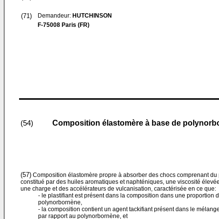
(71)
Demandeur:
HUTCHINSON
F-75008 Paris (FR)
Composition élastomère à base de polynorbor
(54)
(57)
Composition élastomère propre à absorber des chocs comprenant du po
constitué par des huiles aromatiques et naphténiques, une viscosité élevé
une charge et des accélérateurs de vulcanisation, caractérisée en ce que:
- le plastifiant est présent dans la composition dans une proportion d
polynorbornène,
- la composition contient un agent tackifiant présent dans le mélang
par rapport au polynorbornène, et