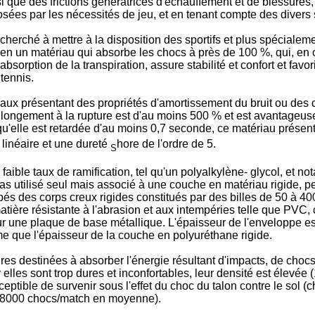
i que des frictions génératrices d'échauffement et de blessures
ées par les nécessités de jeu, et en tenant compte des divers st
erché à mettre à la disposition des sportifs et plus spécialem
 en un matériau qui absorbe les chocs à près de 100 %, qui, en o
'absorption de la transpiration, assure stabilité et confort et fa
tennis.
iaux présentant des propriétés d'amortissement du bruit ou des
'allongement à la rupture est d'au moins 500 % et est avantageu
'elle est retardée d'au moins 0,7 seconde, ce matériau présentan
 linéaire et une dureté
hore de l'ordre de 5.
S
 faible taux de ramification, tel qu'un polyalkylène- glycol, et
st pas utilisé seul mais associé à une couche en matériau rigid
és des corps creux rigides constitués par des billes de 50 à 40
ère résistante à l'abrasion et aux intempéries telle que PVC, c
r une plaque de base métallique. L'épaisseur de l'enveloppe es
e que l'épaisseur de la couche en polyuréthane rigide.
s destinées à absorber l'énergie résultant d'impacts, de chocs 
lles sont trop dures et inconfortables, leur densité est élevée 
sceptible de survenir sous l'effet du choc du talon contre le sol
té 8000 chocs/match en moyenne).