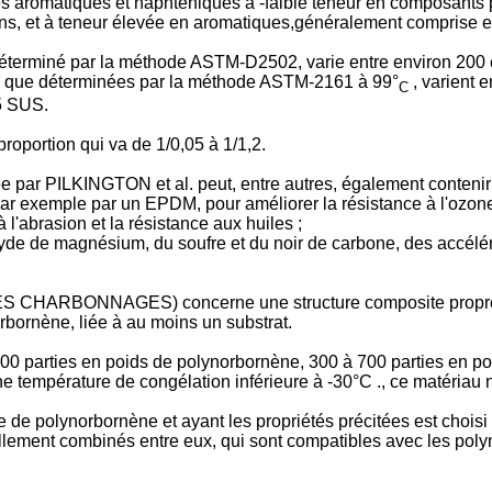
es aromatiques et naphténiques à -faible teneur en composants 
ins, et à teneur élevée en aromatiques,généralement comprise e
 déterminé par la méthode ASTM-D2502, varie entre environ 200 e
lles que déterminées par la méthode ASTM-2161 à 99°
, varient 
C
25 SUS.
roportion qui va de 1/0,05 à 1/1,2.
par PILKINGTON et al. peut, entre autres, également contenir 
par exemple par un EPDM, pour améliorer la résistance à l'ozone 
 l'abrasion et la résistance aux huiles ;
oxyde de magnésium, du soufre et du noir de carbone, des accélér
CHARBONNAGES) concerne une structure composite propre à 
bornène, liée à au moins un substrat.
00 parties en poids de polynorbornène, 300 à 700 parties en po
e température de congélation inférieure à -30°C ., ce matériau 
 de polynorbornène et ayant les propriétés précitées est choisi
ement combinés entre eux, qui sont compatibles avec les polyno