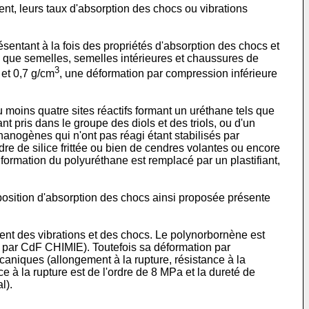
ent, leurs taux d'absorption des chocs ou vibrations
tant à la fois des propriétés d'absorption des chocs et
s que semelles, semelles intérieures et chaussures de
3
 et 0,7 g/cm
, une déformation par compression inférieure
moins quatre sites réactifs formant un uréthane tels que
t pris dans le groupe des diols et des triols, ou d'un
éthanogènes qui n'ont pas réagi étant stabilisés par
dre de silice frittée ou bien de cendres volantes ou encore
 formation du polyuréthane est remplacé par un plastifiant,
mposition d'absorption des chocs ainsi proposée présente
ent des vibrations et des chocs. Le polynorbornène est
par CdF CHIMIE). Toutefois sa déformation par
écaniques (allongement à la rupture, résistance à la
e à la rupture est de l'ordre de 8 MPa et la dureté de
l).