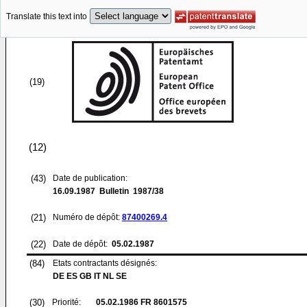
Translate this text into
(19)
(12)
(43)
Date de publication:
16.09.1987
Bulletin 1987/38
(21)
Numéro de dépôt:
87400269.4
(22)
Date de dépôt:
05.02.1987
(84)
Etats contractants désignés:
DE ES GB IT NL SE
(30)
Priorité:
05.02.1986
FR 8601575