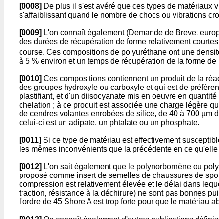
[0008]
De plus il s'est avéré que ces types de matériaux v
s'affaiblissant quand le nombre de chocs ou vibrations croi
[0009]
L'on connaît également (Demande de Brevet europée
des durées de récupération de forme relativement courtes,
course. Ces compositions de polyuréthane ont une densit
à 5 % environ et un temps de récupération de la forme de 
[0010]
Ces compositions contiennent un produit de la réact
des groupes hydroxyle ou carboxyle et qui est de préférence
plastifiant, et d'un diisocyanate mis en oeuvre en quantité 
chelation ; à ce produit est associée une charge légère qui
de cendres volantes enrobées de silice, de 40 à 700 µm de 
celui-ci est un adipate, un phtalate ou un phosphate.
[0011]
Si ce type de matériau est effectivement susceptibl
les mêmes inconvénients que la précédente en ce qu'elle vi
[0012]
L'on sait également que le polynorbornène ou poly(
proposé comme insert de semelles de chaussures de spo
compression est relativement élevée et le délai dans leque
traction, résistance à la déchirure) ne sont pas bonnes pui
l'ordre de 45 Shore A est trop forte pour que le matériau 