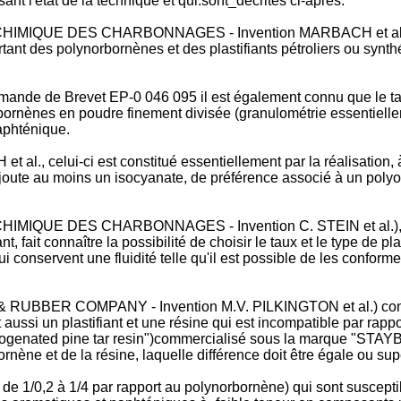
nt l'état de la technique et qui.sont_décrites ci-après.
MIQUE DES CHARBONNAGES - Invention MARBACH et al.) montre,
tant des polynorbornènes et des plastifiants pétroliers ou synth
Demande de Brevet EP-0 046 095 il est également connu que le ta
bornènes en poudre finement divisée (granulométrie essentielleme
naphténique.
t al., celui-ci est constitué essentiellement par la réalisatio
ajoute au moins un isocyanate, de préférence associé à un polyo
MIQUE DES CHARBONNAGES - Invention C. STEIN et al.), qui 
, fait connaître la possibilité de choisir le taux et le type de 
conservent une fluidité telle qu'il est possible de les conformer
RUBBER COMPANY - Invention M.V. PILKINGTON et al.) conce
ssi un plastifiant et une résine qui est incompatible par rappo
ogenated pine tar resin")commercialisé sous la marque "STAYBEL
nène et de la résine, laquelle différence doit être égale ou supé
 de 1/0,2 à 1/4 par rapport au polynorbornène) qui sont susceptib