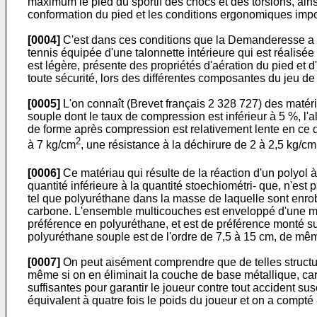
maximum le pied du sportif des chocs et des torsions, ains
conformation du pied et les conditions ergonomiques impos
[0004]
C'est dans ces conditions que la Demanderesse a ch
tennis équipée d'une talonnette intérieure qui est réalisée
est légère, présente des propriétés d'aération du pied et d
toute sécurité, lors des différentes composantes du jeu de 
[0005]
L'on connaît (Brevet français 2 328 727) des matér
souple dont le taux de compression est inférieur à 5 %, l
de forme après compression est relativement lente en ce qu
2
à 7 kg/cm
, une résistance à la déchirure de 2 à 2,5 kg/cm
[0006]
Ce matériau qui résulte de la réaction d'un polyol à
quantité inférieure à la quantité stoechiométri- que, n'e
tel que polyuréthane dans la masse de laquelle sont enrob
carbone. L'ensemble multicouches est enveloppé d'une mati
préférence en polyuréthane, et est de préférence monté su
polyuréthane souple est de l'ordre de 7,5 à 15 cm, de mêm
[0007]
On peut aisément comprendre que de telles structure
même si on en éliminait la couche de base métallique, car e
suffisantes pour garantir le joueur contre tout accident su
équivalent à quatre fois le poids du joueur et on a comp