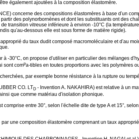
tre également ajoutées à la composition élastomère.
concerne des compositions élastomères à base d'un compos
rtir des polynorbornènes et dont les substituants ont des chaî
de transition vitreuse inférieure à environ -10°C (la température
ndis qu'au-dessous elle est sous forme de matière rigide).
 approprié du taux dudit composé macromoléculaire et d'au moi
ique.
 à -30°C, on propose d'utiliser en particulier des mélanges d'h
p
ui sont com
a-tibles en toutes proportions avec les polymères 
recherchées, par exemple bonne résistance à la rupture ou tempér
RUBBER CO. LT
- Invention A. NAKAHIRA) est relative à un mat
D
es ainsi que comme matériau d'isolation phonique.
mprise entre 30°, selon l'échelle dite de type A et 15°, selon l
tué par une composition élastomère comprenant un taux approprié
MIQUE DES CHARBONNAGES - Invention H. NAGAI et al.) conc