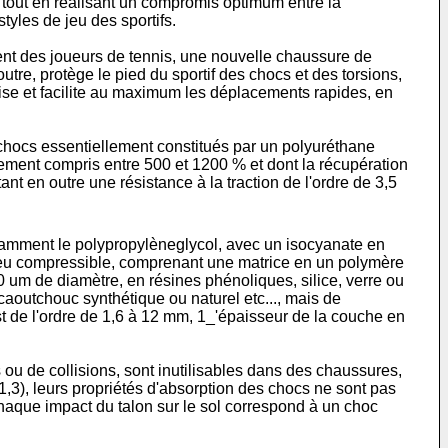
, tout en réalisant un compromis optimum entre la
yles de jeu des sportifs.
ent des joueurs de tennis, une nouvelle chaussure de
utre, protège le pied du sportif des chocs et des torsions,
vorise et facilite au maximum les déplacements rapides, en
 chocs essentiellement constitués par un polyuréthane
sement compris entre 500 et 1200 % et dont la récupération
t en outre une résistance à la traction de l'ordre de 3,5
 notamment le polypropylèneglycol, avec un isocyanate en
e, peu compressible, comprenant une matrice en un polymère
0 um de diamètre, en résines phénoliques, silice, verre ou
aoutchouc synthétique ou naturel etc..., mais de
t de l'ordre de 1,6 à 12 mm, 1_'épaisseur de la couche en
ou de collisions, sont inutilisables dans des chaussures,
(1,3), leurs propriétés d'absorption des chocs ne sont pas
 (chaque impact du talon sur le sol correspond à un choc