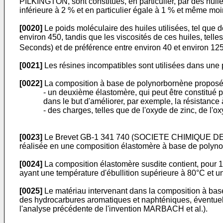
PILKINGTON, sont constitués, en particulier, par des huil
inférieure à 2 % et en particulier égale à 1 % et même mo
[0020]
Le poids moléculaire des huiles utilisées, tel que
environ 450, tandis que les viscosités de ces huiles, te
Seconds) et de préférence entre environ 40 et environ 1
[0021]
Les résines incompatibles sont utilisées dans une p
[0022]
La composition à base de polynorbornène proposée 
- un deuxième élastomère, qui peut être constitué 
dans le but d'améliorer, par exemple, la résistance à
- des charges, telles que de l'oxyde de zinc, de l'
[0023]
Le Brevet GB-1 341 740 (SOCIETE CHIMIQUE DES 
réalisée en une composition élastomère à base de polynor
[0024]
La composition élastomère susdite contient, pour 1
ayant une température d'ébullition supérieure à 80°C et un
[0025]
Le matériau intervenant dans la composition à base
des hydrocarbures aromatiques et naphténiques, éventuell
l'analyse précédente de l'invention MARBACH et al.).