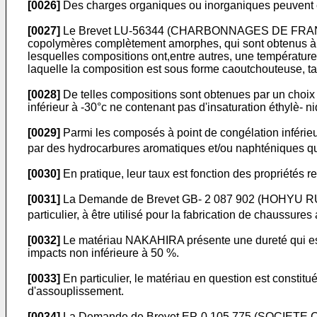
[0026]
Des charges organiques ou inorganiques peuvent ê
[0027]
Le Brevet LU-56344 (CHARBONNAGES DE FRANCE) 
copolymères complètement amorphes, qui sont obtenus à pa
lesquelles compositions ont,entre autres, une température 
laquelle la composition est sous forme caoutchouteuse, ta
[0028]
De telles compositions sont obtenues par un choix
inférieur à -30°c ne contenant pas d'insaturation éthylè- n
[0029]
Parmi les composés à point de congélation inférieur
par des hydrocarbures aromatiques et/ou naphténiques q
[0030]
En pratique, leur taux est fonction des propriétés 
[0031]
La Demande de Brevet GB- 2 087 902 (HOHYU 
particulier, à être utilisé pour la fabrication de chaussur
[0032]
Le matériau NAKAHIRA présente une dureté qui est co
impacts non inférieure à 50 %.
[0033]
En particulier, le matériau en question est consti
d'assouplissement.
[0034]
La Demande de Brevet EP-0 105 775 (SOCIETE CHI