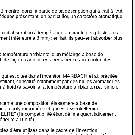
 dans la partie de sa description qui a trait à l'Art
étiques présentant, en particulier, un caractère aromatique
ux d'absorption à température ambiante des plastifiants
nt inférieure à 3 mm) : en fait, ils peuvent absorber plus
n, à température ambiante, d'un mélange à base de
l, de façon à améliorer la rémanence aux contraintes
est citée dans l'invention MARBACH et al. précitée
plastifiant, constitué notamment par des huiles aromatiques
 à froid (à savoir, à la température ambiante) par simple
rne une composition élastomère à base de
rt au polynorbornène et qui est essentiellement
ITE" (l'incompatibilité étant définie quantitativement
rieure à l'unité).
les d'être utilisés dans le cadre de l'invention