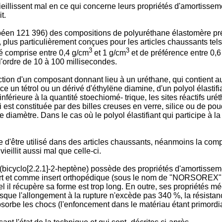
ieillissent mal en ce qui concerne leurs propriétés d'amortissem
t.
n 121 396) des compositions de polyuréthane élastomère présen
 plus particulièrement conçues pour les articles chaussants tel
3
3
é comprise entre 0,4 g/cm
et 1 g/cm
et de préférence entre 0,6
l'ordre de 10 à 100 millisecondes.
ion d'un composant donnant lieu à un uréthane, qui contient au 
 un tétrol ou un dérivé d'éthylëne diamine, d'un polyol élastifian
inférieure à la quantité stoechiomé- trique, les sites réactifs ur
 est constituée par des billes creuses en verre, silice ou de pou
diamètre. Dans le cas où le polyol élastifiant qui participe à la
e d'être utilisé dans des articles chaussants, néanmoins la co
eillit aussi mal que celle-ci.
bicyclo[2.2.1]-2-heptène) possède des propriétés d'amortissem
rt et comme insert orthopédique (sous le nom de "NORSOREX" 
l il récupère sa forme est trop long. En outre, ses propriétés m
sque l'allongement à la rupture n'excède pas 340 %, la résistanc
absorbe les chocs (l'enfoncement dans le matériau étant primordia