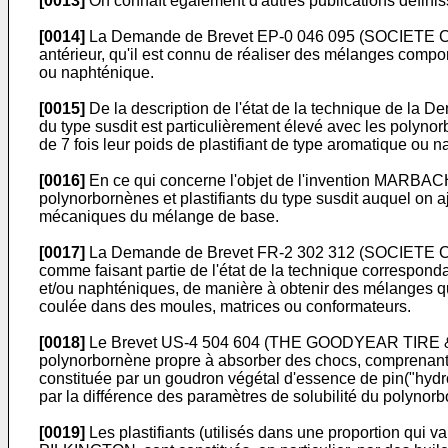
[0013]
On connaît également d'autres publications définissa
[0014]
La Demande de Brevet EP-0 046 095 (SOCIETE CHI
antérieur, qu'il est connu de réaliser des mélanges compor
ou naphténique.
[0015]
De la description de l'état de la technique de la 
du type susdit est particulièrement élevé avec les polynor
de 7 fois leur poids de plastifiant de type aromatique ou 
[0016]
En ce qui concerne l'objet de l'invention MARBACH e
polynorbornènes et plastifiants du type susdit auquel on 
mécaniques du mélange de base.
[0017]
La Demande de Brevet FR-2 302 312 (SOCIETE CHI
comme faisant partie de l'état de la technique correspondant
et/ou naphténiques, de manière à obtenir des mélanges qui 
coulée dans des moules, matrices ou conformateurs.
[0018]
Le Brevet US-4 504 604 (THE GOODYEAR TIRE & 
polynorbornène propre à absorber des chocs, comprenant au
constituée par un goudron végétal d'essence de pin("hydr
par la différence des paramètres de solubilité du polynorbor
[0019]
Les plastifiants (utilisés dans une proportion qui va