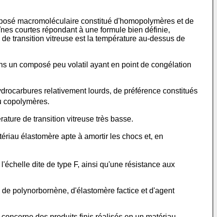
é macromoléculaire constitué d'homopolymères et de
nes courtes répondant à une formule bien définie,
 de transition vitreuse est la température au-dessus de
ns un composé peu volatil ayant en point de congélation
ydrocarbures relativement lourds, de préférence constitués
ou copolymères.
ature de transition vitreuse très basse.
ériau élastomère apte à amortir les chocs et, en
'échelle dite de type F, ainsi qu'une résistance aux
 de polynorbornène, d'élastomère factice et d'agent
erne des produits finis réalisés en un matériau