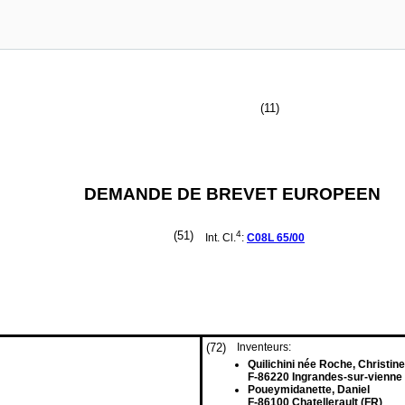
(11)
DEMANDE DE BREVET EUROPEEN
(51)
4
Int. Cl.
:
C08L
65/00
(72)
Inventeurs:
Quilichini née Roche, Christine
F-86220 Ingrandes-sur-vienne 
Poueymidanette, Daniel
F-86100 Chatellerault (FR)