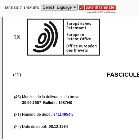
Translate this text into
(19)
FASCICUL
(12)
(45)
Mention de la délivrance du brevet:
30.09.1987
Bulletin 1987/40
(21)
Numéro de dépôt:
84114954.5
(22)
Date de dépôt:
08.12.1984