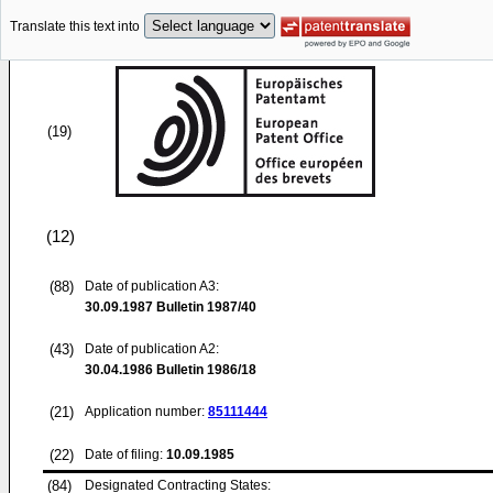
Translate this text into
(19)
(12)
(88)
Date of publication A3:
30.09.1987
Bulletin 1987/40
(43)
Date of publication A2:
30.04.1986
Bulletin 1986/18
(21)
Application number:
85111444
(22)
Date of filing:
10.09.1985
(84)
Designated Contracting States: