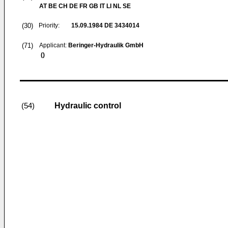
AT BE CH DE FR GB IT LI NL SE
(30)
Priority:
15.09.1984
DE 3434014
(71)
Applicant:
Beringer-Hydraulik GmbH
()
Hydraulic control
(54)