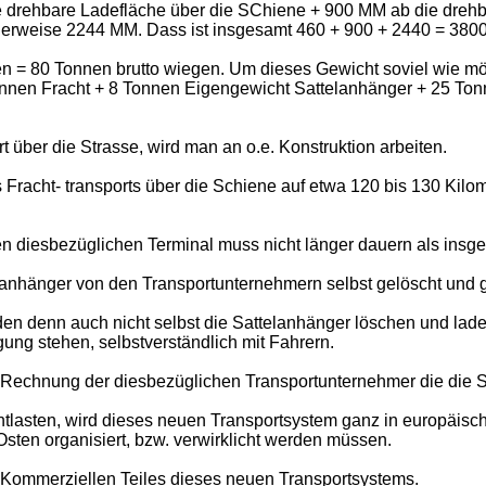
 drehbare Ladefläche über die SChiene + 900 MM ab die drehb
alerweise 2244 MM. Dass ist insgesamt 460 + 900 + 2440 = 3800
 = 80 Tonnen brutto wiegen. Um dieses Gewicht soviel wie mög
Tonnen Fracht + 8 Tonnen Eigengewicht Sattelanhänger + 25 T
über die Strasse, wird man an o.e. Konstruktion arbeiten.
Fracht- transports über die Schiene auf etwa 120 bis 130 Kilo
n diesbezüglichen Terminal muss nicht länger dauern als insg
lanhänger von den Transportunternehmern selbst gelöscht und 
en denn auch nicht selbst die Sattelanhänger löschen und la
ung stehen, selbstverständlich mit Fahrern.
 Rechnung der diesbezüglichen Transportunternehmer die die 
asten, wird dieses neuen Transportsystem ganz in europäischer
sten organisiert, bzw. verwirklicht werden müssen.
 Kommerziellen Teiles dieses neuen Transportsystems.