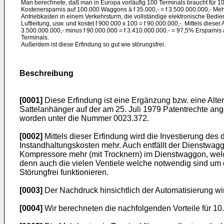
Man berechnete, daß man in Europa vorläufig 100 Terminals braucht für 
Kostenersparnis auf 100.000 Waggons ä f 35.000,- = f 3.500.000.000,- Meh
Antriebkasten in einem Verkehrsturm, die vollständige elektronische Bedi
Luftleitung, usw. und kostet f 900.000 x 100 = f 90.000.000,-. Mittels dieser 
3.500.000.000,- minus f 90.000.000 = f 3.410.000.000.- = 97,5% Ersparn
Terminals.
Außerdem ist diese Erfindung so gut wie störungsfrei.
Beschreibung
[0001]
Diese Erfindung ist eine Ergänzung bzw. eine Alte
Sattelanhänger auf der am 25. Juli 1979 Patentrechte an
worden unter die Nummer 0023.372.
[0002]
Mittels dieser Erfindung wird die Investierung des 
Instandhaltungskosten mehr. Auch entfällt der Dienstwag
Kompressore mehr (mit Trocknern) im Dienstwaggon, welche
denn auch die vielen Ventiele welche notwendig sind um d
Störungfrei funktionieren.
[0003]
Der Nachdruck hinsichtlich der Automatisierung wird
[0004]
Wir berechneten die nachfolgenden Vorteile für 1