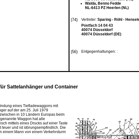
Walda, Benno Fedde
NL-6413 PZ Heerlen (NL)
(74)
Vertreter:
Sparing - Röhl - Hense
Postfach 14 04 43
40074 Düsseldorf
40074 Düsseldorf (DE)
(56)
Entgegenhaltungen: :
für Sattelanhänger und Container
findung eines Tiefladewaggons mit
ger auf der am 25. Juli 1979
nzwischen in 10 Ländern Europas beim
stgenannte Waggon hat alle
ch mittels eines Drucks auf einer Taste
teuer und ist störungsempfindlich. Die
von einem Mann von einem Verkehrsturm