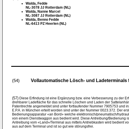
Walda, Fedde
NL-3078 JJ Rotterdam (NL)
Walda, Nanne Marcel
NL-3087 JJ Rotterdam (NL)
Walda, Benno Fedde
NL-6413 PZ Heerlen (NL)
Vollautomatische Lösch- und Ladeterminals 
(54)
(57)
Diese Erfindung ist eine Ergänzung bzw. eine Verbesserung zu der Er
drehbarer Ladefläche für das schnelle Löschen und Laden der Sattelanhän
Patentrechte angemeldet sind unter fortlaufender Nummer 7905753 und i
E.P.A. in München erteilt worden sind unter der Nummer 0023.372. Der er
Bedienungsapparatur «an Bord» welche elektronisch/pneumatisch/hydraulis
von einem Dienstwaggon aus bedient wird. Diese Antreibung/Bedienung ist 
Antreibung vom «Land»/Terminal aus mittels Antriebkasten wird bedient 
aus auf dem Terminal und ist so gut wie störungsfrei.