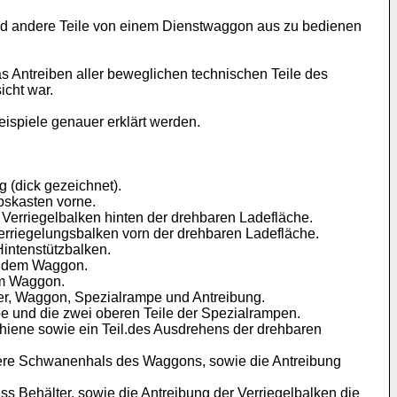
e und andere Teile von einem Dienstwaggon aus zu bedienen
 Antreiben aller beweglichen technischen Teile des
icht war.
ispiele genauer erklärt werden.
g (dick gezeichnet).
bskasten vorne.
er Verriegelbalken hinten der drehbaren Ladefläche.
 Verriegelungsbalken vorn der drehbaren Ladefläche.
Hintenstützbalken.
uf dem Waggon.
dem Waggon.
nger, Waggon, Spezialrampe und Antreibung.
pe und die zwei oberen Teile der Spezialrampen.
chiene sowie ein Teil.des Ausdrehens der drehbaren
rdere Schwanenhals des Waggons, sowie die Antreibung
s Behälter, sowie die Antreibung der Verriegelbalken die