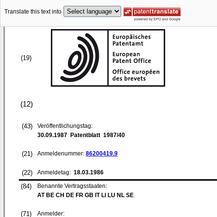
Translate this text into
(19)
(12)
(43)
Veröffentlichungstag:
30.09.1987
Patentblatt 1987/40
(21)
Anmeldenummer:
86200419.9
(22)
Anmeldetag:
18.03.1986
(84)
Benannte Vertragsstaaten:
AT BE CH DE FR GB IT LI LU NL SE
(71)
Anmelder: