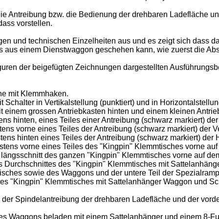
er, die Antreibung bzw. die Bedienung der drehbaren Ladefläch
dass vorstellen.
n und technischen Einzelheiten aus und es zeigt sich dass das
ls aus einem Dienstwaggon geschehen kann, wie zuerst die Abs
iguren der beigefügten Zeichnungen dargestellten Ausführungsbe
iene mit Klemmhaken.
Schalter in Vertikalstellung (punktiert) und in Horizontalstellun
mit einem grossen Antriebkasten hinten und einem kleinen Antrie
stens hinten, eines Teiles einer Antreibung (schwarz markiert) d
kastens vorne eines Teiles der Antreibung (schwarz markiert) der
astens hinten eines Teiles der Antreibung (schwarz markiert) der 
skastens vorne eines Teiles des "Kingpin" Klemmtisches vorne a
inen längsschnitt des ganzen "Kingpin" Klemmtisches vorne auf 
eines Durchschnittes des "Kingpin" Klemmtisches mit Sattelanhä
mtisches sowie des Waggons und der untere Teil der Spezialram
ht des "Kingpin" Klemmtisches mit Sattelanhänger Waggon und S
les der Spindelantreibung der drehbaren Ladefläche und der vo
s des Waggons beladen mit einem Sattelanhänger und einem 8-Fus