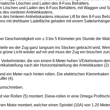
omatische Löschen und Laden des 8-Fuss Behälters.
hen Löschen und Laden des 8-Fuss Behälters, mit Waggon und Spe
es des vorderen Antriebkastens.
s des hinteren Antriebskastens inkusive Lift für den 8-Fuss Behä
gons mit drehbarer Ladefläche geladen mit einem Sattelanhänge
er Geschwindigkeit von ± 3 bis 5 Kilometer pro Stunde die Wa
Stelle wo der Zug ganz langsam ins Stocken gebracht wird, Wenn d
s grüne Licht wieder auf rot und muss der Zug ein bisschen zurü
die Verkehrsleiter, die von einem 6-Meter hohen VErkehrsturm d
tikalstellung nach der Horizontalstellung der Antriebkasten (2)
und ein Meter nach hinten rollen. Die elektrischen Klemmhake
ffer (4).
 umschrieben.
d vier Rollen (5) montiert. Diese-rollen in eine Omega Profilsch
schen Motor montiert, welcher einen Spindel (10A) von 1.20 Meter 