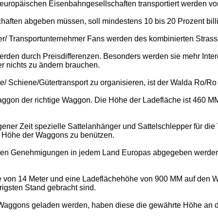
europäischen Eisenbahngesellschaften transportiert werden v
ften abgeben müssen, soll mindestens 10 bis 20 Prozent billig
hrer/ Transportunternehmer Fans werden des kombinierten Stras
rden durch Preisdifferenzen. Besonders werden sie mehr Inte
er nichts zu ändern brauchen.
asse/ Schiene/Gütertransport zu organisieren, ist der Walda Ro/Ro
ggon der richtige Waggon. Die Höhe der Ladefläche ist 460 MM O
ner Zeit spezielle Sattelanhänger und Sattelschlepper für die
die Höhe der Waggons zu benützen.
llten Genehmigungen in jedem Land Europas abgegeben werden
 von 14 Meter und eine Ladeflächehöhe von 900 MM auf den W
drigsten Stand gebracht sind.
Waggons geladen werden, haben diese die gewährte Höhe an d