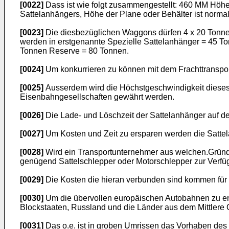
[0022]
Dass ist wie folgt zusammengestellt: 460 MM Höhe
Sattelanhängers, Höhe der Plane oder Behälter ist norm
[0023]
Die diesbezüglichen Waggons dürfen 4 x 20 Tonnen
werden in erstgenannte Spezielle Sattelanhänger = 45 
Tonnen Reserve = 80 Tonnen.
[0024]
Um konkurrieren zu können mit dem Frachttransport 
[0025]
Ausserdem wird die Höchstgeschwindigkeit dieses 
Eisenbahngesellschaften gewährt werden.
[0026]
Die Lade- und Löschzeit der Sattelanhänger auf de
[0027]
Um Kosten und Zeit zu ersparen werden die Satte
[0028]
Wird ein Transportunternehmer aus welchen.Gründ
genügend Sattelschlepper oder Motorschlepper zur Verfüg
[0029]
Die Kosten die hieran verbunden sind kommen für
[0030]
Um die übervollen europäischen Autobahnen zu entl
Blockstaaten, Russland und die Länder aus dem Mittlere O
[0031]
Das o.e. ist in groben Umrissen das Vorhaben des