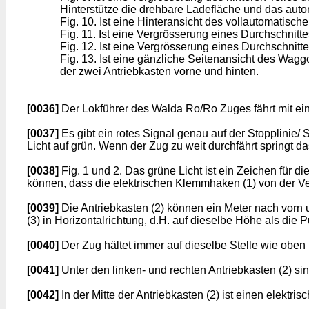
Hinterstütze die drehbare Ladefläche und das aut
Fig. 10. Ist eine Hinteransicht des vollautomatisc
Fig. 11. Ist eine Vergrösserung eines Durchschnitt
Fig. 12. Ist eine Vergrösserung eines Durchschnitte
Fig. 13. Ist eine gänzliche Seitenansicht des Wag
der zwei Antriebkasten vorne und hinten.
[0036]
Der Lokführer des Walda Ro/Ro Zuges fährt mit ein
[0037]
Es gibt ein rotes Signal genau auf der Stopplinie/ 
Licht auf grün. Wenn der Zug zu weit durchfährt springt da
[0038]
Fig. 1 und 2. Das grüne Licht ist ein Zeichen für 
können, dass die elektrischen Klemmhaken (1) von der Ver
[0039]
Die Antriebkasten (2) können ein Meter nach vorn 
(3) in Horizontalrichtung, d.H. auf dieselbe Höhe als die Pu
[0040]
Der Zug hältet immer auf dieselbe Stelle wie oben
[0041]
Unter den linken- und rechten Antriebkasten (2) sin
[0042]
In der Mitte der Antriebkasten (2) ist einen elektri