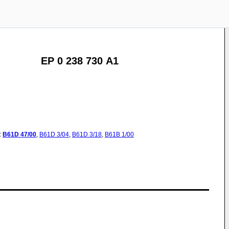
EP 0 238 730 A1
:
B61D
47/00
,
B61D
3/04
,
B61D
3/18
,
B61B
1/00