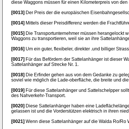
diese Waggons müssen für einen Kilometerpreis von den 
[0013]
Der Preis der die europäischen Eisenbahngesellscha
[0014]
Mittels dieser Preisdifferenz werden die Frachtfü
[0015]
Die Transportunternehmer müssen herangelockt we
Waggons zu transportieren, weil sie an ihre Sattelanhäng
[0016]
Um ein guter, flexibeler, direkter .und billiger Str
[0017]
Für das Befördern der Sattelanhänger ist dieser Wa
Sattelanhänger auf Strecke Nr. 1.
[0018]
Die Erfinder gehen aus von dem Gedanke zu gelege
soviel wie möglich die Lade-oberfläche, die breite und 
[0019]
Für diese Sattelanhänger und Sattelschelpper so
des Nahverkehr-Transport.
[0020]
Diese Sattelanhänger haben eine Ladeflächelänge
gelassen ist und die Vorderstützen elektrisch in ihren nie
[0021]
Wenn diese Sattelanhänger auf die Walda Ro/Ro 