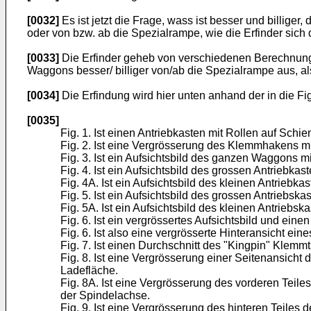
[0032]
Es ist jetzt die Frage, wass ist besser und billig
oder von bzw. ab die Spezialrampe, wie die Erfinder sich 
[0033]
Die Erfinder geheb von verschiedenen Berechnunge
Waggons besser/ billiger von/ab die Spezialrampe aus, a
[0034]
Die Erfindung wird hier unten anhand der in die F
[0035]
Fig. 1. Ist einen Antriebkasten mit Rollen auf Sch
Fig. 2. Ist eine Vergrösserung des Klemmhakens mit 
Fig. 3. Ist ein Aufsichtsbild des ganzen Waggons 
Fig. 4. Ist ein Aufsichtsbild des grossen Antriebka
Fig. 4A. Ist ein Aufsichtsbild des kleinen Antrieb
Fig. 5. Ist ein Aufsichtsbild des grossen Antriebsk
Fig. 5A. Ist ein Aufsichtsbild des kleinen Antrieb
Fig. 6. Ist ein vergrössertes Aufsichtsbild und e
Fig. 6. Ist also eine vergrösserte Hinteransicht 
Fig. 7. Ist einen Durchschnitt des "Kingpin" Klem
Fig. 8. Ist eine Vergrösserung einer Seitenansic
Ladefläche.
Fig. 8A. Ist eine Vergrösserung des vorderen Tei
der Spindelachse.
Fig. 9. Ist eine Vergrösserung des hinteren Teile