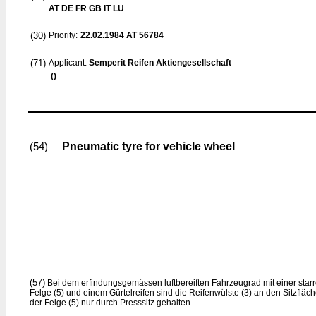
AT DE FR GB IT LU
(30)
Priority:
22.02.1984
AT 56784
(71)
Applicant:
Semperit Reifen Aktiengesellschaft
()
Pneumatic tyre for vehicle wheel
(54)
(57)
Bei dem erfindungsgemässen luftbereiften Fahrzeugrad mit einer star
Felge (5) und einem Gürtelreifen sind die Reifenwülste (3) an den Sitzfläch
der Felge (5) nur durch Presssitz gehalten.