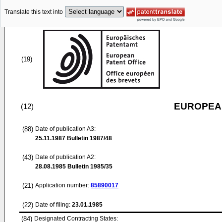
Translate this text into
(19)
EUROPEAN
(12)
(88)
Date of publication A3:
25.11.1987
Bulletin 1987/48
(43)
Date of publication A2:
28.08.1985
Bulletin 1985/35
(21)
Application number:
85890017
(22)
Date of filing:
23.01.1985
(84)
Designated Contracting States: