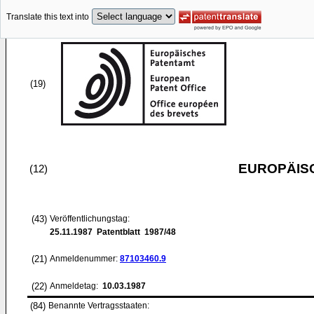
Translate this text into
(19)
EUROPÄIS
(12)
(43)
Veröffentlichungstag:
25.11.1987
Patentblatt 1987/48
(21)
Anmeldenummer:
87103460.9
(22)
Anmeldetag:
10.03.1987
(84)
Benannte Vertragsstaaten: