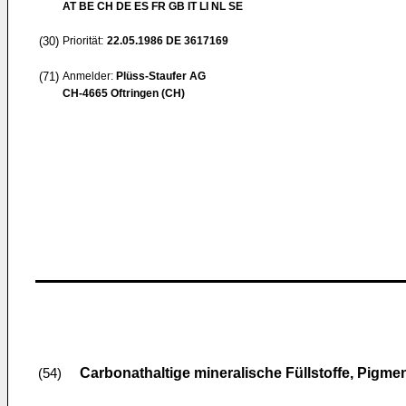
AT BE CH DE ES FR GB IT LI NL SE
(30)
Priorität:
22.05.1986
DE 3617169
(71)
Anmelder:
Plüss-Staufer AG
CH-4665 Oftringen (CH)
Carbonathaltige mineralische Füllstoffe, Pigme
(54)