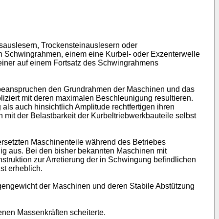
tsauslesern, Trockensteinauslesern oder
n Schwingrahmen, einem eine Kurbel- oder Exzenterwelle
einer auf einem Fortsatz des Schwingrahmens
d, beanspruchen den Grundrahmen der Maschinen und das
iziert mit deren maximalen Beschleunigung re­sultieren.
ls auch hinsichtlich Amplitude rechtfertigen ihren
mit der Belastbarkeit der Kurbeltriebwerkbauteile selbst
rsetzten Maschinen­teile während des Betriebes
lig aus. Bei den bisher bekannten Maschinen mit
struktion zur Arretierung der in Schwingung befindlichen
t erheblich.
engewicht der Ma­schinen und deren Stabile Abstützung
nen Massen­kräften scheiterte.