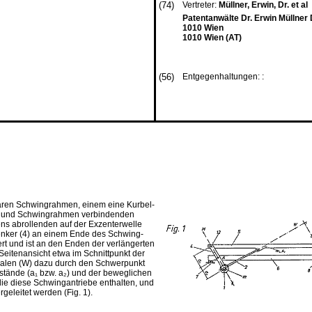
(74)
Vertreter:
Müllner, Erwin, Dr. et al
Patentanwälte Dr. Erwin Müllner
1010 Wien
1010 Wien (AT)
(56)
Entgegenhaltungen: :
ren Schwingrahmen, einem eine Kurbel-
le und Schwingrahmen verbindenden
ns abrollenden auf der Exzenterwelle
enker (4) an einem Ende des Schwing­
rt und ist an den Enden der verlängerten
 Seitenansicht etwa im Schnittpunkt der
ormalen (W) dazu durch den Schwerpunkt
stände (a₁ bzw. a₂) und der beweglichen
ie diese Schwingantriebe enthalten, und
geleitet werden (Fig. 1).