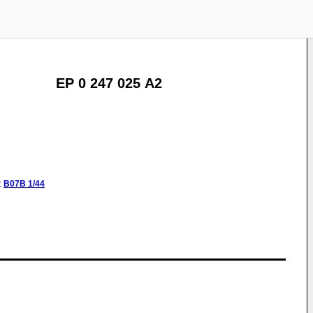
EP 0 247 025 A2
:
B07B
1/44