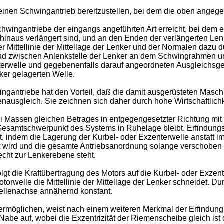
nd einen Schwingantrieb bereitzustellen, bei dem die oben angeg
chwingantriebe der eingangs angeführten Art erreicht, bei de
inaus verlängert sind, und an den Enden der verlängerten Lenke
 der Mittellinie der Mittellage der Lenker und der Normalen d
 zwischen Anlenkstelle der Lenker an dem Schwingrahmen un
nterwelle und gegebenenfalls darauf angeordneten Aus­gleichs
ker gelagerten Welle.
antriebe hat den Vorteil, daß die damit ausgerüsteten Maschi
ausgleich. Sie zeichnen sich daher durch hohe Wirtschaftlich
i Massen gleichen Betrages in entgegengesetzter Richtung mit
 Gesamtschwerpunkt des Systems in Ruhe­lage bleibt. Erfindung
 indem die Lagerung der Kurbel- oder Exzenterwelle anstatt 
wird und die gesamte Antriebsan­ordnung solange verschoben w
cht zur Lenkerebene steht.
 die Kraft­übertragung des Motors auf die Kurbel- oder Exzente
Motorwelle die Mittellinie der Mittellage der Lenker schneidet. 
ellenachse annähernd konstant.
ermöglichen, weist nach einem weiteren Merkmal der Erfindung 
abe auf, wobei die Exzentrizität der Riemen­scheibe gleich is