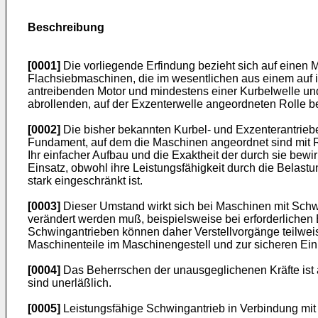
Beschreibung
[0001]
Die vorliegende Erfindung bezieht sich auf einen 
Flachsiebmaschinen, die im wesentlichen aus einem auf
an­treibenden Motor und mindestens einer Kurbelwelle 
abrollenden, auf der Exzenterwelle angeordneten Rolle b
[0002]
Die bisher bekannten Kurbel- und Exzenterantrie
Fundament, auf dem die Maschinen angeordnet sind mit Rea
Ihr einfacher Aufbau und die Exaktheit der durch sie be­
Einsatz, obwohl ihre Leistungsfähigkeit durch die Belast
stark eingeschränkt ist.
[0003]
Dieser Umstand wirkt sich bei Maschinen mit Schw
verändert werden muß, beispielsweise bei erforderlichen
Schwingantrieben können daher Verstellvorgänge teilweise
Maschinenteile im Maschinengestell und zur sicheren Ein
[0004]
Das Beherrschen der unausgeglichenen Kräfte ist 
sind unerläßlich.
[0005]
Leistungsfähige Schwingantrieb in Verbindung mit 