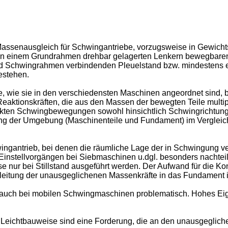
Massenaus­gleich für Schwingantriebe, vorzugsweise in Gewich
 in einem Grundrahmen drehbar gelagerten Lenkern be­wegbare
und Schwingrahmen verbindenden Pleuelstand bzw. mindestens 
estehen.
be, wie sie in den verschiedensten Maschinen angeordnet sin
ktionskräften, die aus den Massen der be­wegten Teile multipl
wirkten Schwingbewegungen sowohl hinsichtlich Schwingrichtung a
ung der Umgebung (Ma­schinenteile und Fundament) im Vergleich 
ingantrieb, bei denen die räumliche Lage der in Schwingung ve
 Einstellvorgängen bei Siebmaschinen u.dgl. be­sonders nachtei
 nur bei Stillstand ausgeführt werden. Der Aufwand für die Kon
leitung der unausgeglichenen Massenkräfte in das Fundament is
auch bei mo­bilen Schwingmaschinen problematisch. Hohes Eig
Leichtbau­weise sind eine Forderung, die an den unausgegliche