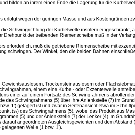
nd bilden an ihrem einen Ende die La­gerung für die Kurbelwel
s erfolgt we­gen der geringen Masse und aus Kostengründen 
die Schwing­richtung der Kurbelwelle insofern eingeschränkt, 
r Drehpunkt der treibenden Rie­menscheibe muß in der Verlängeru
ors er­forderlich, muß die getriebene Riemenscheibe mit exzent
ng schwingen. Der Winkel, den die beiden Bahnen einschließen,
 Ge­wichtsauslesern, Trockensteinauslesern oder Flachsiebmas
hwingrahmen, einem eine Kurbel- oder Exzenterwelle antreibe
ns einer auf einem Fortsatz des Schwingrahmens abrollenden 
e des Schwingrahmens (5) über ihre Anlenkstelle (7) im Grund
zw. 1ʹ) gelagert ist und zwar in Seitenansicht etwa im Schnittpun
unkt (s₁) des Schwingrahmens (5), wobei das Produkt aus Mas
rahmen (5) und der Anlenk­stelle (7) der Lenker (4) im Grundra
s darauf angeordneten Ausgleichs­gewichten und dem Abstand (a
 gelagerten Welle (1 bzw. 1ʹ).