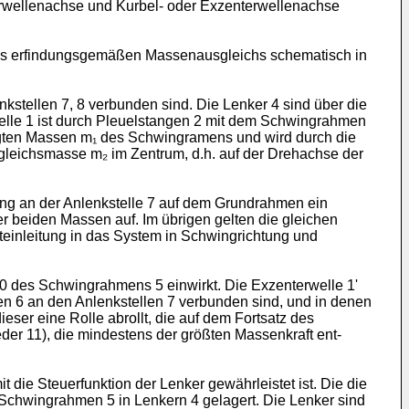
torwellen­achse und Kurbel- oder Exzenterwellenachse
 des er­findungsgemäßen Massenausgleichs schematisch in
kstellen 7, 8 verbunden sind. Die Lenker 4 sind über die
welle 1 ist durch Pleuelstan­gen 2 mit dem Schwingrahmen
wegten Massen m₁ des Schwingramens und wird durch die
usgleichsmasse m₂ im Zentrum, d.h. auf der Drehachse der
ung an der An­lenkstelle 7 auf dem Grundrahmen ein
r beiden Massen auf. Im übrigen gelten die gleichen
t­einleitung in das System in Schwingrichtung und
z 10 des Schwingrahmens 5 einwirkt. Die Exzenterwelle 1ʹ
men 6 an den Anlenkstellen 7 verbunden sind, und in denen
eser eine Rolle abrollt, die auf dem Fortsatz des
eder 11), die mindestens der größten Massenkraft ent­
ie Steuer­funktion der Lenker gewährleistet ist. Die die
 Schwingrahmen 5 in Len­kern 4 gelagert. Die Lenker sind