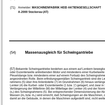
(71)
Anmelder:
MASCHINENFABRIK HEID AKTIENGESELLSCHAFT
A-2000 Stockerau (AT)
Massenausgleich für Schwingantriebe
(54)
(57)
Bekannte Schwingantriebe bestehen aus einem auf Lenkern be­wegba
oder Exzenterwelle antreibenden Motor und mindestens einer Kurbelwel
Pleuelstange bzw. mindestens ei­ner auf einem Fortsatz des Schwingrahme
angeordneten Rolle. Beim erfindungsgemäßen Schwingantrieb sind die L
rahmens (5) über ihre Anlenkstelle (7) im Grundrahmen (6) hinaus verlänge
Len­ker (4) die Kurbel- oder Exzenterwelle (1 bzw. 1ʹ) gelagert, und zwar in
Verlän­gerung der Mittellinie (M) der Mittellage der Lenker (4) und der N
(s₁) des Schwing­rahmens (5). Bei entsprechender Dimensionierung der Ab
Massen (m₁ bzw. m₂) wird erreicht, daß Schwingungen an die Maschinen, d
damit an die Gebäude, in denen die Maschinen aufgestellt sind, nicht weiter