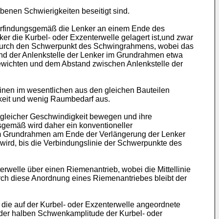
ebenen Schwierigkeiten beseitigt sind.
m erfindungsgemäß die Lenker an einem Ende des
r die Kurbel- oder Exzenterwelle gelagert ist,und zwar
azu durch den Schwerpunkt des Schwingrahmens, wobei das
d der Anlenkstelle der Lenker im Grundrahmen etwa
gewichten und dem Abstand zwischen Anlenkstelle der
nen im wesent­lichen aus den gleichen Bauteilen
keit und wenig Raumbedarf aus.
 gleicher Ge­schwindigkeit bewegen und ihre
sgemäß wird daher ein konventioneller
im Grundrahmen am Ende der Verlängerung der Lenker
ird, bis die Verbindungslinie der Schwerpunkte des
rwelle über einen Riemenantrieb, wobei die Mittellinie
Durch diese Anordnung eines Riemenantriebes bleibt der
die auf der Kurbel- oder Exzenterwelle angeordnete
t der halben Schwenkamplitude der Kurbel- oder