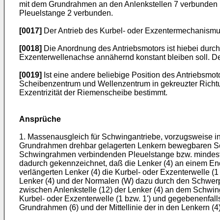
mit dem Grundrahmen an den An­lenkstellen 7 verbunden u
Pleuelstange 2 verbunden.
[0017]
Der Antrieb des Kurbel- oder Exzentermechanismu
[0018]
Die Anordnung des Antriebsmotors ist hiebei durch 
Exzenterwellenachse an­nähernd konstant bleiben soll. De
[0019]
Ist eine andere beliebige Position des Antriebsmot
Scheibenzen­trum und Wellenzentrum in gekreuzter Richtu
Exzentrizität der Riemenscheibe bestimmt.
Ansprüche
1. Massenausgleich für Schwingantriebe, vorzugsweise in
Grundrahmen dreh­bar gelagerten Lenkern bewegbaren Sc
Schwingrahmen verbindenden Pleuelstange bzw. mindeste
dadurch gekennzeichnet, daß die Lenker (4) an einem End
verlängerten Lenker (4) die Kurbel- oder Exzenterwelle (1 b
Lenker (4) und der Normalen (W) dazu durch den Schwerp
zwischen Anlenkstelle (12) der Lenker (4) an dem Schwing
Kurbel- oder Exzenterwelle (1 bzw. 1ʹ) und gegebenenfall
Grundrahmen (6) und der Mittellinie der in den Lenkern (4)