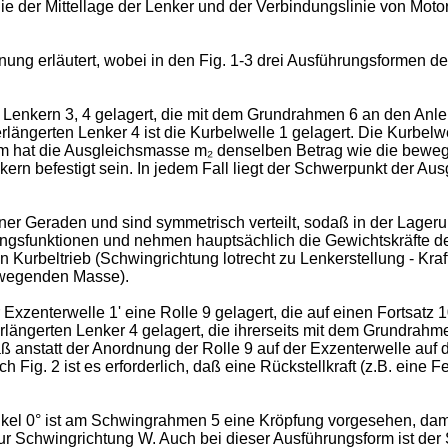
nie der Mittellage der Lenker und der Verbindungslinie von Mo
ung er­läutert, wobei in den Fig. 1-3 drei Ausführungsformen
Lenkern 3, 4 gelagert, die mit dem Grundrahmen 6 an den Anlen
rlängerten Lenker 4 ist die Kurbelwelle 1 gelagert. Die Kurbel
sform hat die Ausgleichsmasse m₂ denselben Betrag wie die be
kern befestigt sein. In jedem Fall liegt der Schwerpunkt der A
iner Geraden und sind symmetrisch verteilt, sodaß in der Lager
ngsfunktionen und nehmen hauptsächlich die Gewichtskräfte de
 Kurbeltrieb (Schwingrichtung lotrecht zu Lenkerstellung - Kraf
bewegenden Masse).
 Exzenter­welle 1ʹ eine Rolle 9 gelagert, die auf einen Fortsat
erlängerten Lenker 4 ge­lagert, die ihrerseits mit dem Grundrah
ß anstatt der Anordnung der Rolle 9 auf der Exzenterwelle auf di
Fig. 2 ist es erforderlich, daß eine Rückstellkraft (z.B. eine F
el 0° ist am Schwingrahmen 5 eine Kröpfung vorgesehen, damit d
ur Schwingrichtung W. Auch bei dieser Ausführungsform ist der