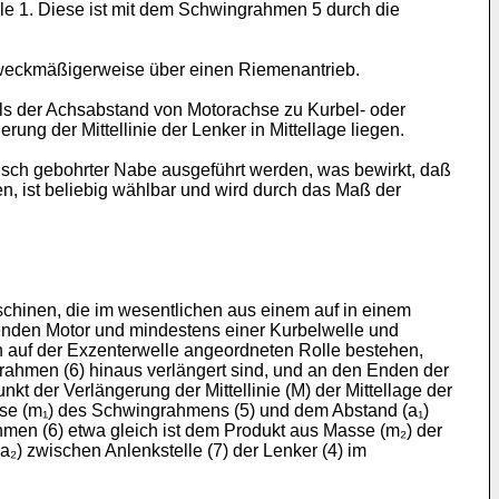
le 1. Diese ist mit dem Schwingrahmen 5 durch die
zweckmäßigerweise über einen Riemenantrieb.
als der Achs­abstand von Motorachse zu Kurbel- oder
ng der Mittellinie der Lenker in Mittellage liegen.
risch gebohrter Nabe ausgeführt werden, was bewirkt, daß
 ist beliebig wähl­bar und wird durch das Maß der
chinen, die im wesentlichen aus einem auf in einem
nden Motor und mindestens einer Kurbelwelle und
auf der Exzenterwelle angeordneten Rolle bestehen,
rahmen (6) hinaus verlängert sind, und an den Enden der
kt der Ver­längerung der Mittellinie (M) der Mittellage der
se (m₁) des Schwingrahmens (5) und dem Abstand (a₁)
hmen (6) etwa gleich ist dem Produkt aus Masse (m₂) der
₂) zwischen Anlenkstelle (7) der Lenker (4) im