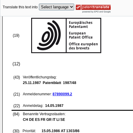
Translate this text into
(19)
(12)
(43)
Veröffentlichungstag:
25.11.1987
Patentblatt 1987/48
(21)
Anmeldenummer:
87890099.2
(22)
Anmeldetag:
14.05.1987
(84)
Benannte Vertragsstaaten:
CH DE ES FR GR IT LI SE
(30)
Priorität:
15.05.1986
AT 1303/86