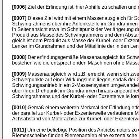
[0006]
Ziel der Erfindung ist, hier Abhilfe zu schaffen u
[0007]
Dieses Ziel wird mit einem Massenausgleich für S
Schwingrahmens über ihre Anlenk­stelle im Grundrahmen h
in Seitenansicht etwa im Schnittpunkt der Verlän­gerung
Produkt aus Masse des Schwingrahmens und dem Abstand
gleich ist dem Produkt aus Masse der Kurbel- oder Exze
Lenker im Grundrahmen und der Mittellinie der in den Len
[0008]
Der erfindungsgemäße Massenausgleich für Schwing
bestehen wie die entsprechen­den Maschinen ohne Massen
[0009]
Massenausgleich wird z.B. erreicht, wenn sich zwe
Schwerpunkte auf einer Wirkungs­linie liegen, sodaß der
Schwingungsantrieb in ein 2-Massensystem umgewandelt,
über ihren Drehpunkt im Grundrahmen hinaus angeordnet 
Schwingrahmens und der Kurbel- oder Exzenterwelle lotre
[0010]
Gemäß einem weiteren Merkmal der Erfindung erfolgt
der parallel zur Kur­bel- oder Exzenterwelle verlaufende 
Achsabstand von Motorachse zur Kurbel- oder Exzenterw
[0011]
Um eine beliebige Position des Antriebsmotors zu 
Riemenscheibe für den Riemenantrieb eine exzentrische N