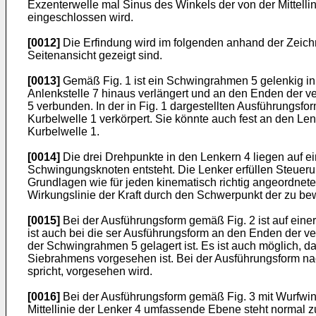
Exzenterwelle mal Sinus des Winkels der von der Mittelli
eingeschlossen wird.
[0012]
Die Erfindung wird im folgenden anhand der Zeichn
Seitenansicht gezeigt sind.
[0013]
Gemäß Fig. 1 ist ein Schwingrahmen 5 gelenkig in 
Anlenkstelle 7 hinaus verlängert und an den Enden der ve
5 verbunden. In der in Fig. 1 dar­gestellten Ausführung
Kurbelwelle 1 verkörpert. Sie könnte auch fest an den Len
Kurbel­welle 1.
[0014]
Die drei Drehpunkte in den Lenkern 4 liegen auf e
Schwingungsknoten entsteht. Die Lenker erfüllen Steueru
Grundlagen wie für jeden kinematisch richtig angeordneten
Wirkungslinie der Kraft durch den Schwerpunkt der zu 
[0015]
Bei der Ausführungsform gemäß Fig. 2 ist auf einer
ist auch bei die­ ser Ausführungsform an den Enden der v
der Schwingrahmen 5 gelagert ist. Es ist auch möglich, da
Siebrahmens vorgesehen ist. Bei der Ausführungsform nach 
spricht, vorgesehen wird.
[0016]
Bei der Ausführungsform gemäß Fig. 3 mit Wurfwink
Mittellinie der Lenker 4 umfassende Ebene steht normal z