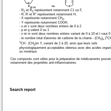
- R
et R
représentent notamment C1 ou F,
1
2
- R, R' et R" représentent notamment H,
- X représente notamment CH
,
2
- Y représente notamment COOH,
- u et v sont deux nombres entiers de 0 à 2
- p et q valent 0 ou 1
- n et m sont deux nombres entiers variant de 0 à 10 et t vaut 0
1
- le nombre total d'atomes de carbone de la chaine - (CH
)
(
C
2
n
1
CH - (CH
)m Y, variant de 2 à 20, ainsi que leurs sels
2
physiologiquement acceptables obtenus avec des acides organ
ou minéraux.
Ces composés sont utiles pour la préparation de médicaments possé
notamment des propriétés anti-inflammatoires.
Search report