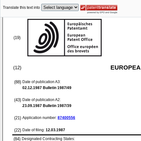
Translate this text into
(19)
EUROPEAN
(12)
(88)
Date of publication A3:
02.12.1987
Bulletin 1987/49
(43)
Date of publication A2:
23.09.1987
Bulletin 1987/39
(21)
Application number:
87400556
(22)
Date of filing:
12.03.1987
(84)
Designated Contracting States: