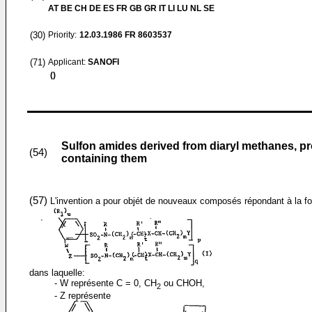
AT BE CH DE ES FR GB GR IT LI LU NL SE
(30)
Priority:
12.03.1986
FR 8603537
(71)
Applicant:
SANOFI
()
Sulfon amides derived from diaryl methanes, pr
(54)
containing them
(57)
L'invention a pour objét de nouveaux composés répondant à la fo
dans laquelle:
- W représente C = 0, CH
ou CHOH,
2
- Z représente