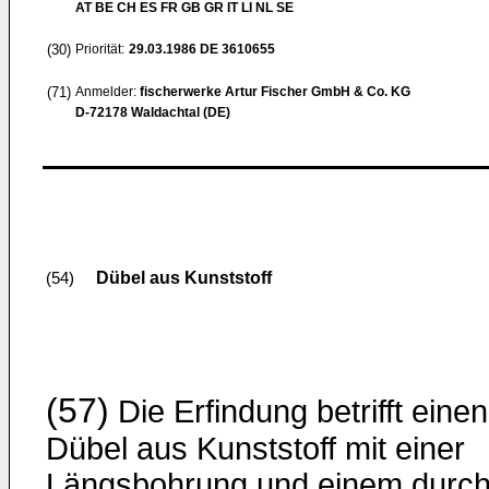
AT BE CH ES FR GB GR IT LI NL SE
(30)
Priorität:
29.03.1986
DE 3610655
(71)
Anmelder:
fischerwerke Artur Fischer GmbH & Co. KG
D-72178 Waldachtal (DE)
Dübel aus Kunststoff
(54)
(57)
Die Erfindung betrifft einen
Dübel aus Kunststoff mit einer
Längsbohrung und einem durc