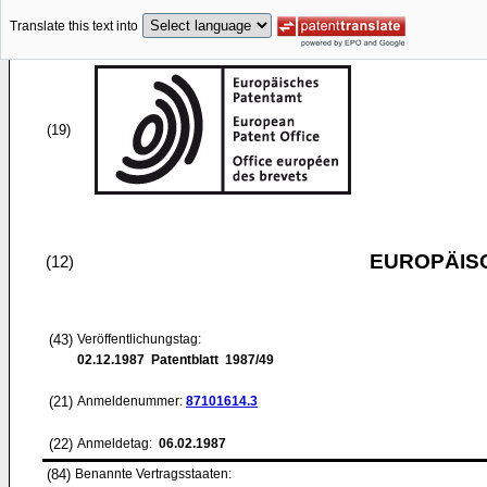
Translate this text into
(19)
EUROPÄIS
(12)
(43)
Veröffentlichungstag:
02.12.1987
Patentblatt 1987/49
(21)
Anmeldenummer:
87101614.3
(22)
Anmeldetag:
06.02.1987
(84)
Benannte Vertragsstaaten: