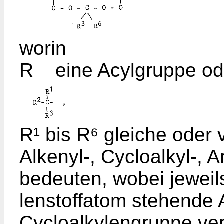
worin
R eine Acylgruppe od
R¹ bis R⁶ gleiche oder 
Alkenyl-, Cycloalkyl-, A
bedeuten, wobei jeweil
lenstoffatom stehende A
Cycloalkylengruppe ve