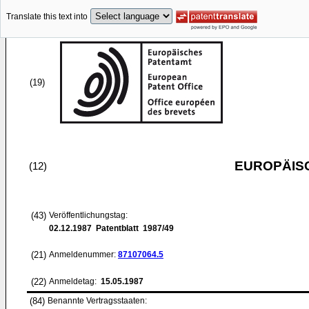
Translate this text into
(19)
EUROPÄIS
(12)
(43)
Veröffentlichungstag:
02.12.1987
Patentblatt 1987/49
(21)
Anmeldenummer:
87107064.5
(22)
Anmeldetag:
15.05.1987
(84)
Benannte Vertragsstaaten: