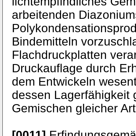
lichtempfindliches Gem
arbeitenden Diazonium­
Polykondensationspro
Bindemit­teln vorzuschl
Flachdruckplatten verar
Druckauflage durch Er
dem Entwickeln wesent
dessen Lagerfähigkeit
Gemischen gleicher Art 
[0011]
Erfindungsgemäß