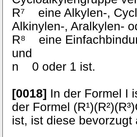
R⁷ eine Alkylen-, Cycl
Alkinylen-, Aralkylen- 
R⁸ eine Einfachbindun
und
n 0 oder 1 ist.
[0018]
In der Formel I 
der Formel (R¹)(R²)(R³
ist, ist diese bevorzugt