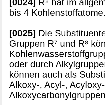
[0024]
R⁸ hat im allgem
bis 4 Kohlenstoffatome
[0025]
Die Substituente
Gruppen R⁷ und R⁸ kön
Kohlenwasserstoffgruppe
oder durch Alkylgruppen
können auch als Subst
Alkoxy-, Acyl-, Acyloxy
Alkoxycarbonylgruppen