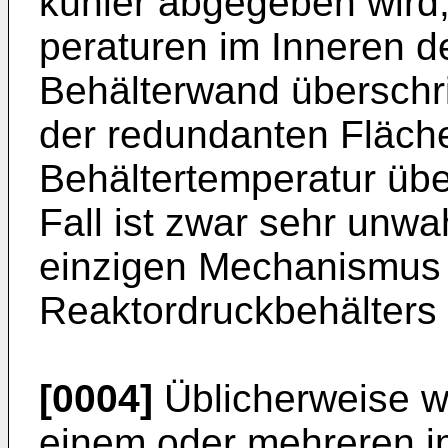
kühler abgegeben wird
peraturen im Inneren d
Behälterwand überschri
der redundanten Fläche
Behältertemperatur übe
Fall ist zwar sehr unwah
einzigen Mechanismus da
Reaktordruckbehälters
[0004]
Üblicherweise w
einem oder mehreren i