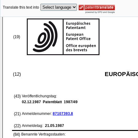
Translate this text into
(19)
EUROPÄIS
(12)
(43)
Veröffentlichungstag:
02.12.1987
Patentblatt 1987/49
(21)
Anmeldenummer:
87107393.8
(22)
Anmeldetag:
21.05.1987
(84)
Benannte Vertragsstaaten: