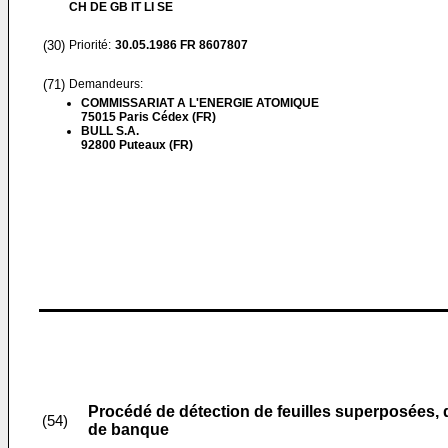
CH DE GB IT LI SE
(30)
Priorité:
30.05.1986
FR 8607807
(71)
Demandeurs:
COMMISSARIAT A L'ENERGIE ATOMIQUE
75015 Paris Cédex (FR)
BULL S.A.
92800 Puteaux (FR)
Procédé de détection de feuilles superposées, d
(54)
de banque