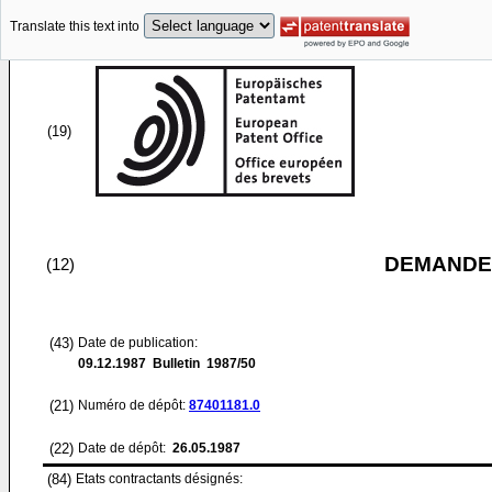
Translate this text into
(19)
DEMANDE
(12)
(43)
Date de publication:
09.12.1987
Bulletin 1987/50
(21)
Numéro de dépôt:
87401181.0
(22)
Date de dépôt:
26.05.1987
(84)
Etats contractants désignés: