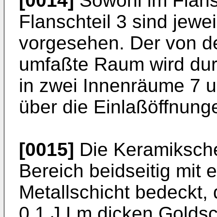
[0014]
Sowohl im Flansc
Flanschteil 3 sind jewe
vorgesehen. Der von d
umfaßte Raum wird dur
in zwei Innenräume 7 un
über die Einlaßöffnung
[0015]
Die Keramikschei
Bereich beidseitig mit 
Metallschicht bedeckt, 
0,1 J.Lm dicken Goldsch