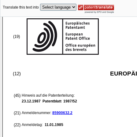
Translate this text into
(19)
EUROPÄI
(12)
(45)
Hinweis auf die Patenterteilung:
23.12.1987
Patentblatt 1987/52
(21)
Anmeldenummer:
85900632.2
(22)
Anmeldetag:
11.01.1985