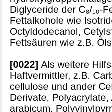
Diglyceride der C₈/₁₀-
Fettalkohole wie Isotrid
Octyldodecanol, Cetylst
Fettsäuren wie z.B. Öl
[0022]
Als weitere Hilfs
Haftvermittler, z.B. Ca
cellulose und ander Cel
Derivate, Polyacrylate,
arabicum, Poly­vinylpyrr