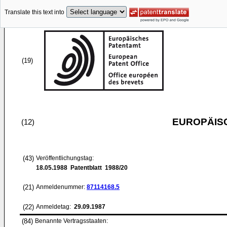
Translate this text into
(19)
EUROPÄIS
(12)
(43)
Veröffentlichungstag:
18.05.1988
Patentblatt 1988/20
(21)
Anmeldenummer:
87114168.5
(22)
Anmeldetag:
29.09.1987
(84)
Benannte Vertragsstaaten: