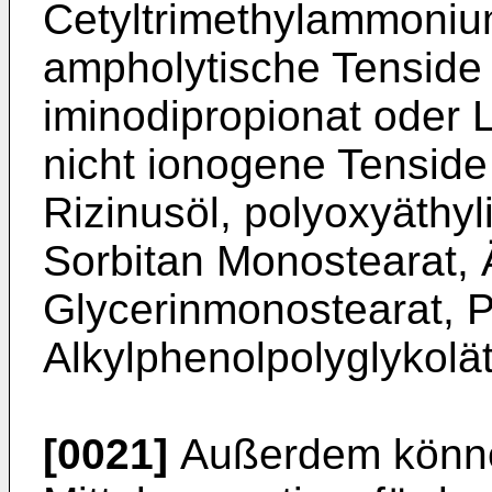
Cetyltrimethylammonium
ampholytische Tenside w
iminodipropionat oder L
nicht ionogene Tenside 
Rizi­nusöl, polyoxyäthy
Sorbitan Monostearat, 
Glycerinmonostearat, P
Alkylphenolpolyglykolät
[0021]
Außerdem könne