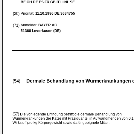
BE CH DE ES FR GB IT LI NL SE
(30)
Priorität:
11.10.1986
DE 3634755
(71)
Anmelder:
BAYER AG
51368 Leverkusen (DE)
Dermale Behandlung von Wurmerkrankungen der
(54)
(57)
Die vorliegende Erfindung betrifft die dermale Behand­lung von
Wurmerkrankungen der Katze mit Praziquantel in Aufwandmengen von 0,
Wirkstoff pro kg Körperge­wicht sowie dafür geeignete Mittel.