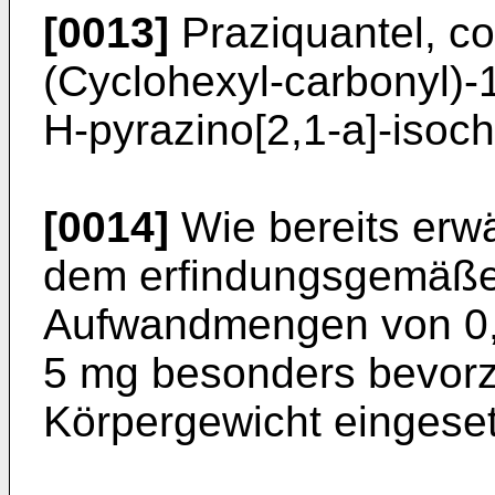
[0013]
Praziquantel, c
(Cyclohexyl-carbonyl)-­
H-pyrazino[2,1-a]-isochi
[0014]
Wie bereits erwä
dem erfin­dungsgemäße
Aufwandmengen von 0,1
5 mg besonders bevorz
Körpergewicht eingeset