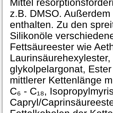
Mittel resorp­tionsförde
z.B. DMSO. Außerdem k
enthalten. Zu den spre
Silikonöle verschiedene
Fettsäureester wie Aeth
Laurinsäurehexylester,
glykolpelargonat, Ester
mittlerer Kettenlänge m
C₆ - C₁₈, Isopropylmyris
Capryl/Caprinsäureeste