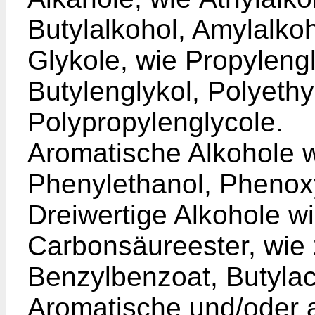
Butyl­alkohol, Amylalkoh
Glykole, wie Propylengl
Butylengly­kol, Polyethy
Polypropylenglycole.
Aromatische Alkohole w
Phenylethanol, Phenox
Dreiwertige Alkohole wi
Carbonsäureester, wie z
Benzylbenzoat, Butylac
Aromatische und/oder a