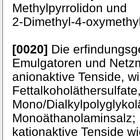
Methylpyr­rolidon und
2-Dimethyl-4-oxymethyl
[0020]
Die erfindungsg
Emulgatoren und Netzmi
anionaktive Tenside, wi
Fettalko­holäthersulfate
Mono/Dialkylpolyglykol
Monoäthanolaminsalz;
kationaktive Tenside wi