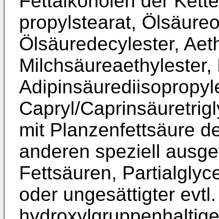
Fettalkoholen der Kette
propylstearat, Ölsäureo
Ölsäuredecylester, Aeth
Milchsäureaethylester, 
Adipinsäurediisopropyle
Capryl/­Caprinsäuretrig
mit Plan­zenfettsäure d
anderen spe­ziell ausg
Fettsäuren, Partialgly­
oder ungesättigter evtl
hydroxylgruppenhaltig