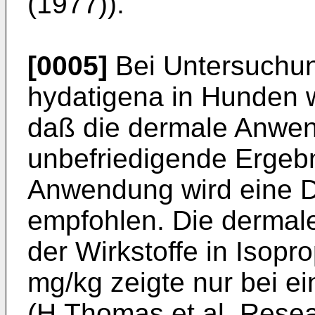
(1977)).
[0005]
Bei Untersuchu
hydatigena in Hunden 
daß die dermale Anwe
unbefriedigende Ergebn
Anwen­dung wird eine 
empfohlen. Die dermal
der Wirkstoffe in Isopr
mg/kg zeigte nur bei e
(H.Thomas et.al. Resear