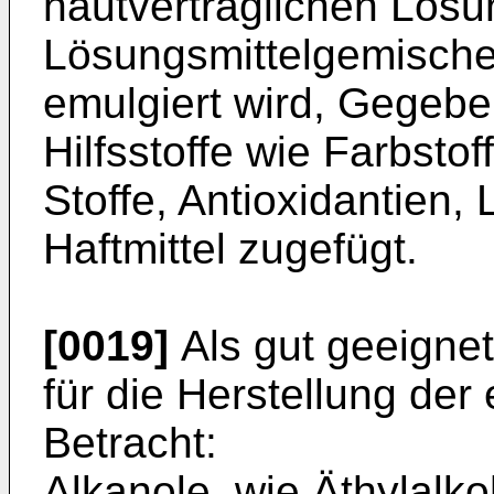
hautverträglichen Lösun
Lösungsmittelgemischen
emulgiert wird, Gegebe
Hilfsstoffe wie Farbsto
Stoffe, Antioxidantien, 
Haftmittel zuge­fügt.
[0019]
Als gut geeigne
für die Her­stellung de
Betracht:
Alkanole, wie Äthylalko