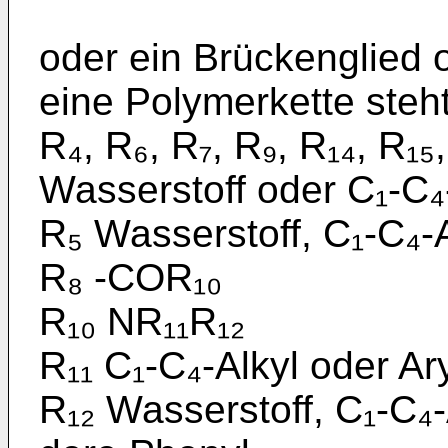
oder ein Brückenglied 
eine Polymerkette steh
R₄, R₆, R₇, R₉, R₁₄, R₁₅
Wasserstoff oder C₁-C₄-
R₅ Wasserstoff, C₁-C₄-
R₈ -COR₁₀
R₁₀ NR₁₁R₁₂
R₁₁ C₁-C₄-Alkyl oder Ar
R₁₂ Wasserstoff, C₁-C₄-