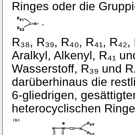
Ringes oder die Grupp
R₃₈, R₃₉, R₄₀, R₄₁, R₄₂,
Aralkyl, Alkenyl, R₄₁ u
Wasserstoff, R₃₉ und R
darüberhinaus die restl
6-gliedrigen, gesättigt
heterocyclischen Ring