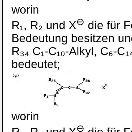
worin
⊖
R₁, R₂ und X
die für 
Bedeu­tung besitzen un
R₃₄ C₁-C₁₀-Alkyl, C₆-C₁
bedeutet;
worin
⊖
R₁, R₂ und X
die für 