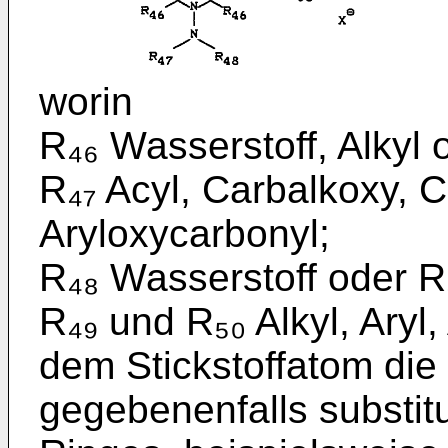
worin
R₄₆ Wasserstoff, Alkyl 
R₄₇ Acyl, Carbalkoxy, 
Aryloxycarbo­nyl;
R₄₈ Wasserstoff oder R
R₄₉ und R₅₀ Alkyl, Aryl
dem Stickstoffatom die 
gegebenenfalls substitu