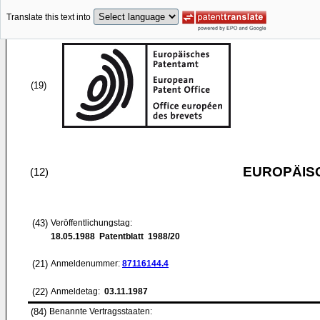
Translate this text into
(19)
EUROPÄIS
(12)
(43)
Veröffentlichungstag:
18.05.1988
Patentblatt 1988/20
(21)
Anmeldenummer:
87116144.4
(22)
Anmeldetag:
03.11.1987
(84)
Benannte Vertragsstaaten: