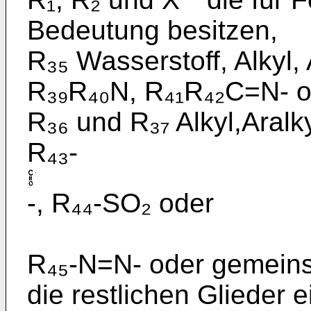
Bedeu­tung besitzen,
R₃₅ Wasserstoff, Alkyl, 
R₃₉R₄₀N, R₄₁R₄₂C=N- o
R₃₆ und R₃₇ Alkyl,Aralky
R₄₃-
-, R₄₄-SO₂ oder
R₄₅-N=N- oder gemeins
die restlichen Glieder 