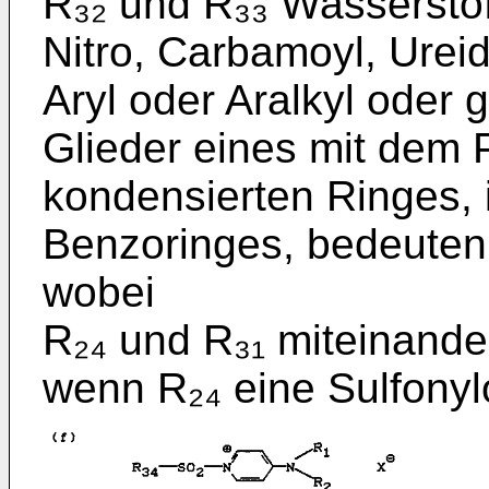
R₃₂ und R₃₃ Wasserstof
Nitro, Carbamoyl, Ureido
Aryl oder Aralkyl oder 
Glieder eines mit dem 
kondensierten Ringes,
Benzoringes, bedeuten
wobei
R₂₄ und R₃₁ miteinande
wenn R₂₄ eine Sulfonyl