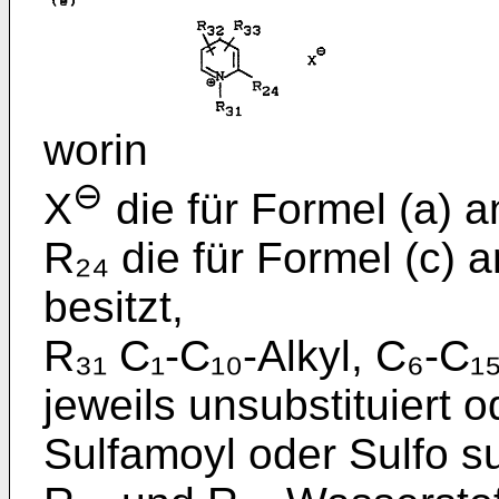
worin
⊖
X
die für Formel (a)
R₂₄ die für Formel (c
besitzt,
R₃₁ C₁-C₁₀-Alkyl, C₆-C₁₅
jeweils unsubstituiert 
Sulfamoyl oder Sulfo sub