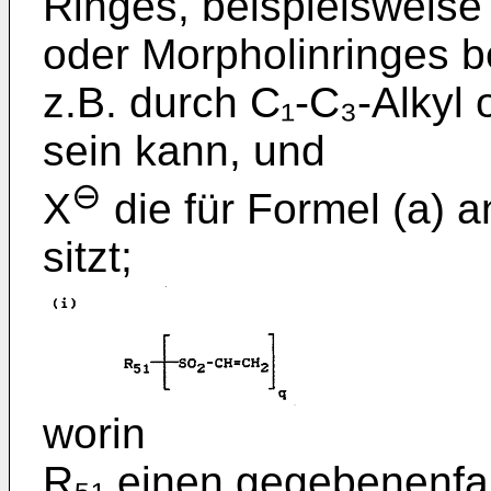
Ringes, beispielsweise e
oder Morpholinringes b
z.B. durch C₁-C₃-Alkyl 
sein kann, und
⊖
X
die für Formel (a)
sitzt;
worin
R₅₁ einen gegebenenfall