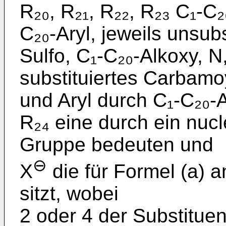
R₂₀, R₂₁, R₂₂, R₂₃ C₁-C₂
C₂₀-Aryl, jeweils unsub
Sulfo, C₁-C₂₀-Alkoxy, N,
substituiertes Carbamoy
und Aryl durch C₁-C₂₀-Al
R₂₄ eine durch ein nuc
Gruppe bedeuten und
⊖
X
die für Formel (a)
sitzt, wobei
2 oder 4 der Substituen