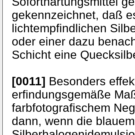
Soforthärtungsmittel ge
gekennzeichnet, daß es
lichtempfind­lichen Sil
oder einer dazu benach
Schicht eine Queck­silbe
[0011]
Besonders effekt
erfindungsgemäße Ma
farbfotografischem Neg
dann, wenn die blauemp
Silberhalogenidemulsio