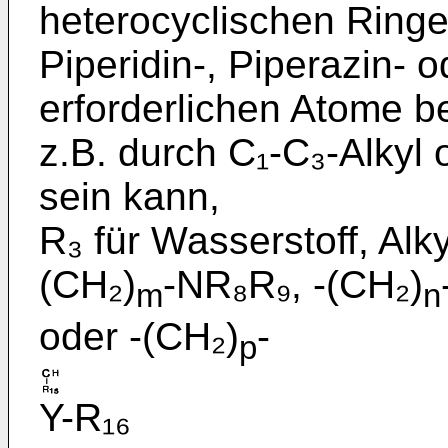
heterocyclischen Ringe
Piperidin-, Pipe­razin- 
erforderlichen Atome b
z.B. durch C₁-­C₃-Alkyl 
sein kann,
R₃ für Wasserstoff, Alky
(CH₂)
-NR₈R₉, -(CH₂)
m
n
oder -(CH₂)
-
p
Y-R₁₆