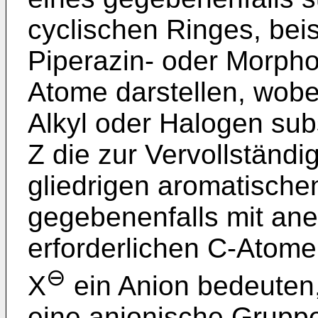
cyclischen Ringes, beis
Piperazin- oder Morphol
Atome darstellen, wobe
Alkyl oder Halogen subs
Z die zur Vervollständi
gliedrigen aromatische
gegebenenfalls mit anel
erforderlichen C-Atom
⊖
X
ein Anion bedeuten, 
eine anionische Grupp