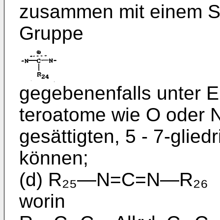
zusammen mit einem St
Gruppe
gegebenenfalls unter E
teroatome wie O oder 
gesättigten, 5 - 7-glied
können;
(d) R₂₅―N=C=N―R₂₆
worin