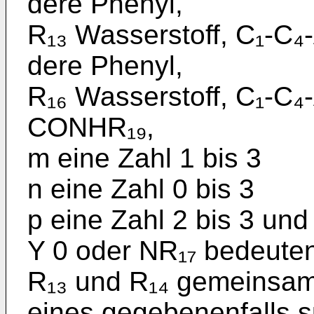
dere Phenyl,
R₁₃ Wasserstoff, C₁-C₄-
dere Phenyl,
R₁₆ Wasserstoff, C₁-C₄
CONHR₁₉,
m eine Zahl 1 bis 3
n eine Zahl 0 bis 3
p eine Zahl 2 bis 3 und
Y 0 oder NR₁₇ bedeute
R₁₃ und R₁₄ gemeinsam 
eines gegebenenfalls su