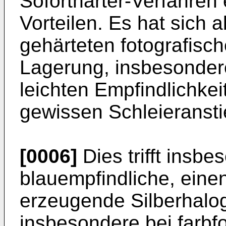
Soforthärter-­Verfahre
Vorteilen. Es hat sich
gehärteten fotografisch
Lagerung, insbesondere
leichten Empfindlichkei
gewissen Schleieransti
[0006]
Dies trifft insbe
blauempfindliche, eine
erzeugende Silberhalog
insbesondere bei farbf