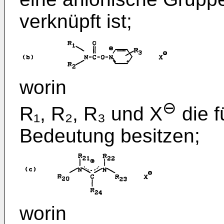
verknüpft ist;
worin
⊖
R₁, R₂, R₃ und X
die f
Bedeutung besitzen;
worin