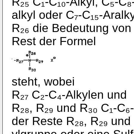
R₂₅ C₁-C₁₀-Alkyl, C₅-C₈
alkyl oder C₇-C₁₅-Aralk
R₂₆ die Bedeutung von R
Rest der Formel
steht, wobei
R₂₇ C₂-C₄-Alkylen und
R₂₈, R₂₉ und R₃₀ C₁-C₆
der Reste R₂₈, R₂₉ und