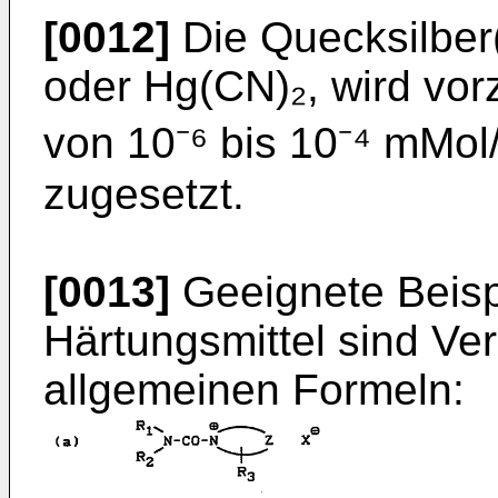
[0012]
Die Quecksilber(
oder Hg(CN)₂, wird vor
von 10⁻⁶ bis 10⁻⁴ mMol
zugesetzt.
[0013]
Geeignete Beispi
Härtungsmittel sind Ve
allgemeinen Formeln: