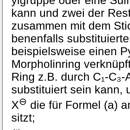
ylgruppe oder eine Sulf
kann und zwei der Rest
zusammen mit dem Stic
benenfalls substituiert
beispielsweise einen Py
Morpholinring verknüpf
Ring z.B. durch C₁-C₃-
substituiert sein kann,
⊖
X
die für Formel (a)
sitzt;