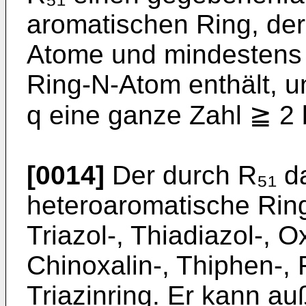
aromatischen Ring, der
Atome und mindestens 
Ring-N-Atom enthält, u
q eine ganze Zahl ≧ 2
[0014]
Der durch R₅₁ da
heteroaromatische Ring
Triazol-, Thiadiazol-, Ox
Chinoxalin-, Thiphen-, 
Triazinring. Er kann a