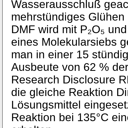
Wasserausschluß geach
mehrstündiges Glühen 
DMF wird mit P₂O₅ und 
eines Moleku­larsiebs g
man in einer 15 stündi
Ausbeute von 62 % der
Research Disclosure RD
die gleiche Reaktion Di
Lösungsmittel eingesetz
Reaktion bei 135°C ei