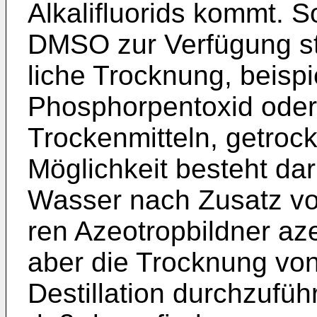
Alkalifluorids kommt. So
DMSO zur Verfügung st
liche Trocknung, beisp
Phosphorpentoxid ode
Trockenmitteln, getrock
Möglichkeit besteht da
Wasser nach Zusatz vo
ren Azeotropbildner aze
aber die Trocknung vo
Destillation durchzu­füh