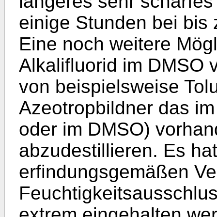
längeres sehr scharfes 
einige Stunden bei bis
Eine noch weitere Mögli
Alkalifluorid im DMSO 
von beispielsweise Tol
Azeotropbildner das im 
oder im DMSO) vorhan
abzudestillieren. Es ha
erfindungsgemäßen Verf
Feuchtigkeitsausschlus
extrem eingehalten we