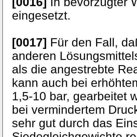
[0016]
In bevorzugter 
eingesetzt.
[0017]
Für den Fall, da
anderen Lösungs­mittel
als die angestrebte Rea
kann auch bei erhöhtem
1,5-10 bar, gearbeitet
bei vermindertem Druc
sehr gut durch das Ein
Siedegleichgewichte re