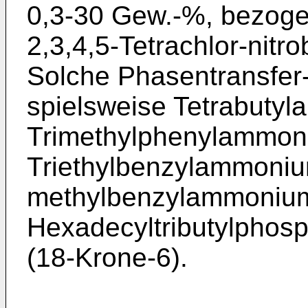
0,3-30 Gew.-%, bezoge
2,3,4,5-Tetrachlor-nitr
Solche Phasentransfer-
spielsweise Tetrabuty
Trimethylphenyl­ammon
Triethylbenzylammonium
methylbenzylammonium
Hexadecyltributylphos
(18-Krone-6).