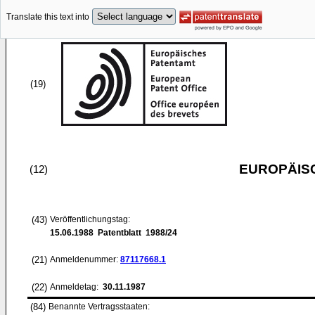
Translate this text into
(19)
EUROPÄIS
(12)
(43)
Veröffentlichungstag:
15.06.1988
Patentblatt 1988/24
(21)
Anmeldenummer:
87117668.1
(22)
Anmeldetag:
30.11.1987
(84)
Benannte Vertragsstaaten: