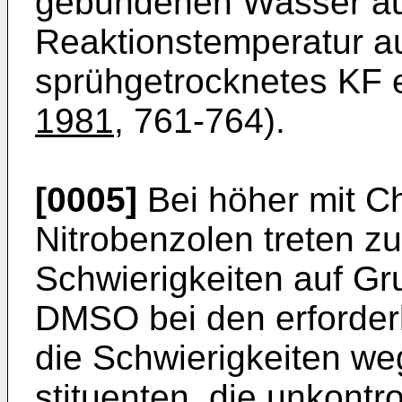
gebundenen Wasser auf 
Reaktionstemperatur a
sprühgetrocknetes KF e
1981
, 761-764).
[0005]
Bei höher mit Ch
Nitrobenzolen treten z
Schwierigkeiten auf Gru
DMSO bei den erforder
die Schwierigkeiten we
stituenten, die unkontr