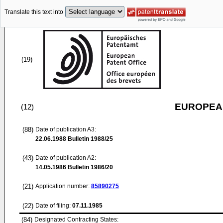
Translate this text into
(19)
EUROPEAN
(12)
(88)
Date of publication A3:
22.06.1988
Bulletin 1988/25
(43)
Date of publication A2:
14.05.1986
Bulletin 1986/20
(21)
Application number:
85890275
(22)
Date of filing:
07.11.1985
(84)
Designated Contracting States: