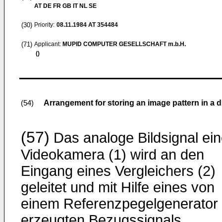
AT DE FR GB IT NL SE
(30)
Priority:
08.11.1984
AT 354484
(71)
Applicant:
MUPID COMPUTER GESELLSCHAFT m.b.H.
()
Arrangement for storing an image pattern in a 
(54)
(57)
Das analoge Bildsignal ein
Videokamera (1) wird an den
Eingang eines Vergleichers (2)
geleitet und mit Hilfe eines von
einem Referenzpegelgenerator 
erzeugten Bezugssignals