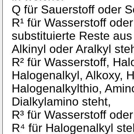
Q für Sauerstoff oder S
R¹ für Wasserstoff oder
substitu­ierte Reste aus
Alkinyl oder Aralkyl steh
R² für Wasserstoff, Hal
Halogen­alkyl, Alkoxy, 
Halogenal­kylthio, Amin
Dialkylamino steht,
R³ für Wasserstoff oder 
R⁴ für Halogenalkyl ste