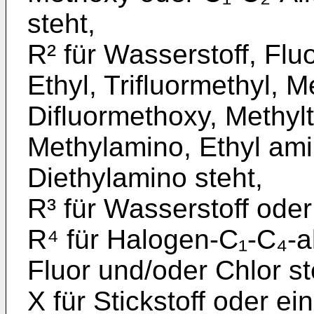
steht,
R² für Wasserstoff, Flu
Ethyl, Trifluormethyl, 
Difluormethoxy, Methylt
Methylamino, Ethyl­ am
Diethylamino steht,
R³ für Wasserstoff oder
R⁴ für Halogen-C₁-C₄-al
Fluor und/oder Chlor st
X für Stickstoff oder e