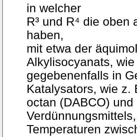
in welcher
R³ und R⁴ die oben
haben,
mit etwa der äquimo
Alkylisocya­nats, wie
gegebenenfalls in G
Katalysators, wie z. 
octan (DABCO) und 
Verdünnungsmittels, 
Tempera­turen zwisc