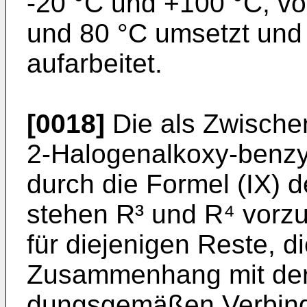
-20 °C und +100 °C, v
und 80 °C umsetzt und
aufarbeitet.
[0018]
Die als Zwisch
2-Halogenalk­oxy-benzy
durch die Formel (IX) de
stehen R³ und R⁴ vorz
für diejenigen Reste, di
Zusammenhang mit der 
dungsgemäßen Verbindu