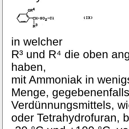
in welcher
R³ und R⁴ die oben a
haben,
mit Ammoniak in wenig
Menge, gege­benenfalls
Verdünnungsmittels, wi
oder Tetrahydrofuran, 