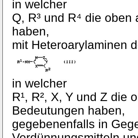
in welcher
Q, R³ und R⁴ die obe
haben,
mit Heteroarylaminen de
in welcher
R¹, R², X, Y und Z di
Bedeutungen haben,
gegebenenfalls in Geg
Verdünnungsmitteln un