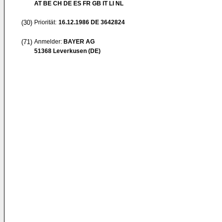
AT BE CH DE ES FR GB IT LI NL
(30)
Priorität:
16.12.1986
DE 3642824
(71)
Anmelder:
BAYER AG
51368 Leverkusen (DE)