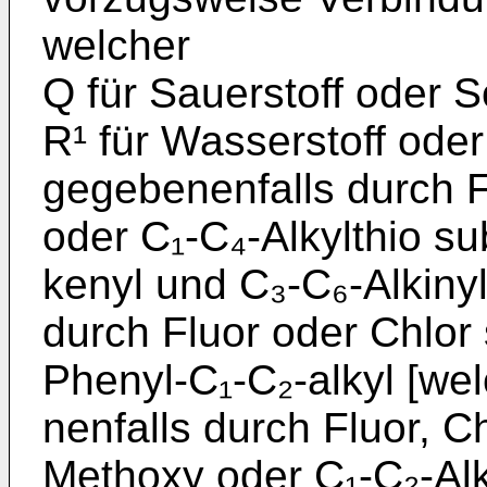
welcher
Q für Sauerstoff oder S
R¹ für Wasserstoff oder
gege­benenfalls durch 
oder C₁-C₄-Alkylthio subs
kenyl und C₃-C₆-Alkiny
durch Fluor oder Chlor s
Phenyl-C₁-C₂-alkyl [we
nenfalls durch Fluor, Ch
Methoxy oder C₁-C₂-Alko