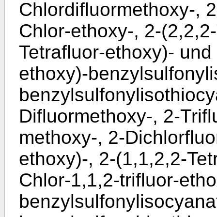
Chlordifluor­methoxy-, 
Chlor-ethoxy-, 2-(2,2,2-
Tetrafluor-eth­oxy)- und 
ethoxy)-benzylsul­fonyl
benzylsulfonylisothiocy
Difluormethoxy-, 2-Trif
methoxy-, 2-Dichlorfluo
ethoxy)-, 2-(1,1,2,2-Tet
Chlor-1,1,2-tri­fluor-et
benzylsulfonylisocyanat