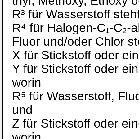
thyl, Methoxy, Ethoxy o
R³ für Wasserstoff steht
R⁴ für Halogen-C₁-C₂-al
Fluor und/oder Chlor st
X für Stickstoff oder e
Y für Stickstoff oder e
worin
R⁵ für Wasserstoff, Flu
und
Z für Stickstoff oder e
worin