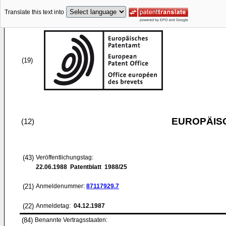
Translate this text into
(19)
EUROPÄIS
(12)
(43)
Veröffentlichungstag:
22.06.1988
Patentblatt 1988/25
(21)
Anmeldenummer:
87117929.7
(22)
Anmeldetag:
04.12.1987
(84)
Benannte Vertragsstaaten: