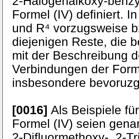
2-Halogenalk­oxy-benzy
Formel (IV) defi­niert. 
und R⁴ vorzugsweise b
diejenigen Reste, die
mit der Beschreibung 
Verbindungen der Forme
insbe­sondere bevoruz
[0016]
Als Beispiele fü
Formel (IV) seien gena
2-Difluormethoxy-, 2-Tr