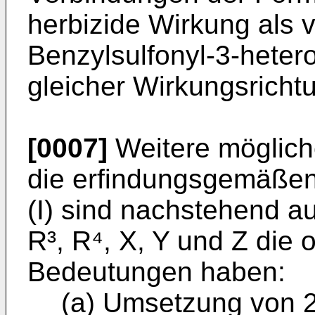
herbizide Wirkung als v
Benzylsulfonyl-3-hetero
gleicher Wirkungsricht
[0007]
Weitere möglich
die erfin­dungsgemäße
(I) sind nach­stehend au
R³, R⁴, X, Y und Z di
Bedeutungen haben:
(a) Umsetzung von 