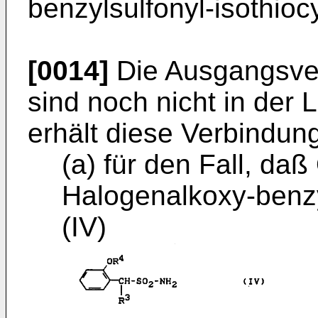
benzylsulfonyl-isothioc
[0014]
Die Ausgangsver
sind noch nicht in der 
erhält diese Verbin­du
(a) für den Fall, daß
Halo­genalkoxy-benz
(IV)