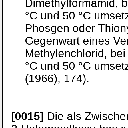
Dimethylformamid, b
°C und 50 °C umsetz
Phosgen oder Thiony
Ge­genwart eines Ver
Methy­lenchlorid, be
°C und 50 °C umsetz
(1966), 174).
[0015]
Die als Zwisch