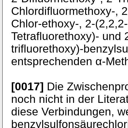
Chlordifluor­methoxy-, 
Chlor-ethoxy-, 2-(2,2,2-
Tetrafluorethoxy)- und 
trifluorethoxy)-benzyls
entsprechenden α-Meth
[0017]
Die Zwischenpro
noch nicht in der Liter
diese Verbindun­gen, 
benzylsulfonsäurechlor