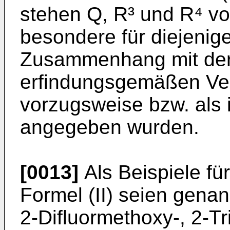
stehen Q, R³ und R⁴ vo
besondere für diejenige
Zusammen­hang mit der
erfindungsgemäßen Verb
vorzugsweise bzw. als
angegeben wurden.
[0013]
Als Beispiele fü
Formel (II) seien genan
2-Difluormethoxy-, 2-Tr