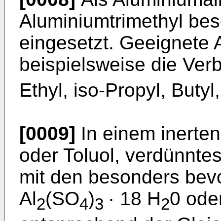
Aluminiumtrimethyl be
eingesetzt. Geeignete 
beispielsweise die Ver
Ethyl, iso-Propyl, Butyl
[0009]
In einem inerten
oder Toluol, verdünntes
mit den besonders bev
Al
(SO
)
· 18 H
0 oder
2
4
3
2