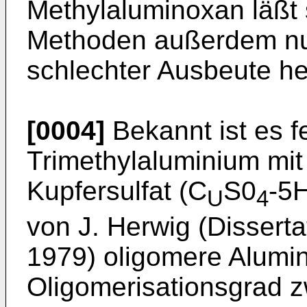
Methylaluminoxan läßt
Methoden außerdem nur
schlechter Ausbeute her
[0004]
Bekannt ist es 
Trimethylaluminium mit
Kupfersulfat (C
S0
-5
U
4
von J. Herwig (Disserta
1979) oligomere Alumi
Oligomerisationsgrad 