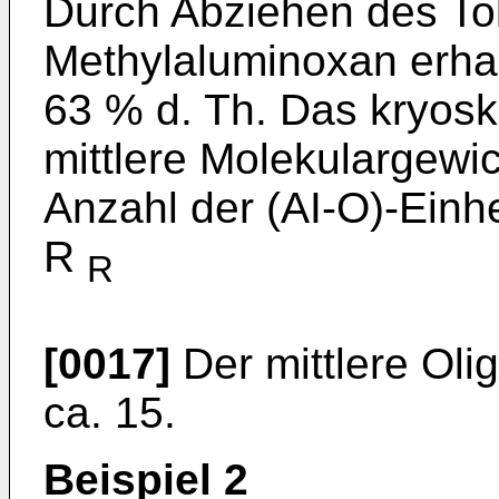
Durch Abziehen des To
Methylaluminoxan erhal
63 % d. Th. Das kryosk
mittlere Molekulargewic
Anzahl der (AI-O)-Einhe
R
R
[0017]
Der mittlere Oli
ca. 15.
Beispiel 2