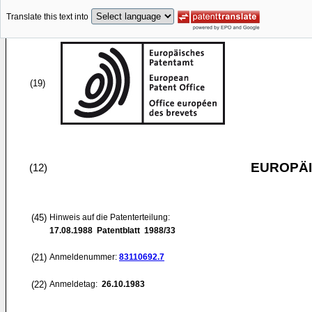
Translate this text into
(19)
EUROPÄI
(12)
(45)
Hinweis auf die Patenterteilung:
17.08.1988
Patentblatt 1988/33
(21)
Anmeldenummer:
83110692.7
(22)
Anmeldetag:
26.10.1983