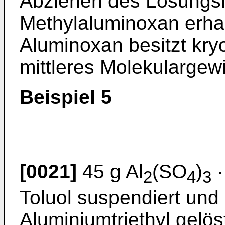
Abziehen des Lösungsm
Methylaluminoxan erhal
Aluminoxan besitzt kr
mittleres Molekulargew
Beispiel 5
[0021]
45 g Al
(SO
)
·
2
4
3
Toluol suspendiert und 
Aluminiumtriethyl gelös