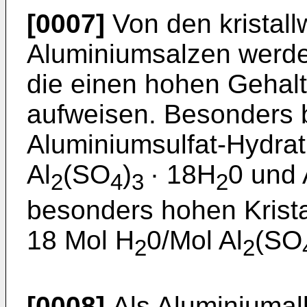
[0007]
Von den kristall
Aluminiumsalzen werde
die einen hohen Gehalt
aufweisen. Besonders b
Aluminiumsulfat-Hydrat
Al
(SO
)
· 18H
0 und 
2
4
3
2
besonders hohen Krista
18 Mol H
0/Mol Al
(SO
2
2
[0008]
Als Aluminiumalk