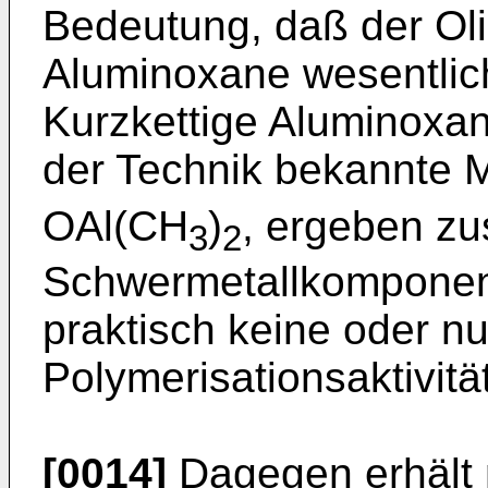
Bedeutung, daß der Oli
Aluminoxane wesentlich 
Kurzkettige Aluminoxa
der Technik bekannte 
OAl(CH
)
, ergeben z
3
2
Schwermetallkomponent
praktisch keine oder nu
Polymerisationsaktivitä
[0014]
Dagegen erhält 