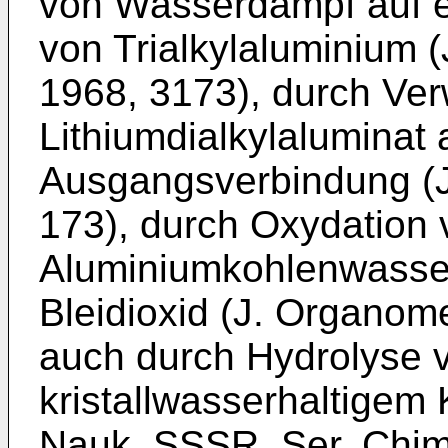
von Wasserdampf auf e
von Trialkylaluminium 
1968, 3173), durch Ve
Lithiumdialkylaluminat
Ausgangsverbindung (J
173), durch Oxydation 
Aluminiumkohlenwasser
Bleidioxid (J. Organom
auch durch Hydrolyse 
kristallwasserhaltigem 
Nauk, SSSR, Ser. Chim