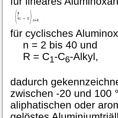
für lineares Aluminoxa
für cyclisches Alumino
n = 2 bis 40 und
R = C
-C
-Alkyl,
1
6
dadurch gekennzeichne
zwischen -20 und 100 °
aliphatischen oder aro
gelöstes Aluminiumtriäl