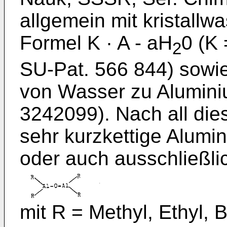
allgemein mit kristallw
Formel K · A - aH
0 (K 
2
SU-Pat. 566 844) sowi
von Wasser zu Aluminiu
3242099). Nach all die
sehr kurzkettige Alumi
oder auch ausschließl
mit R = Methyl, Ethyl, Bu