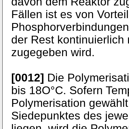
davon dem Reaktor zuge
Fällen ist es von Vorte
Phosphor­verbindungen
der Rest kontinuierlic
zugegeben wird.
[0012]
Die Polymerisat
bis 18O°C. Sofern Temp
Polymerisation gewählt
Siedepunktes des jewei
liegen, wird die Polyme