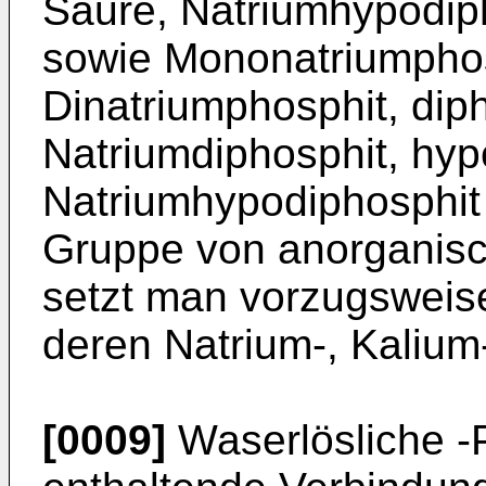
Säure, Natriumhypodip
sowie Mononatriumpho
Dinatriumphosphit, di
Natriumdiphosphit, hy
Natriumhypodiphosphit 
Gruppe von anorganis
setzt man vorzugsweis
deren Natrium-, Kaliu
[0009]
Waserlösliche 