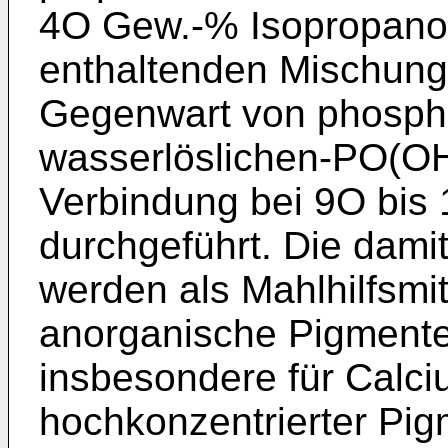
4O Gew.-% Isopropanol
enthaltenden Mischung
Gegenwart von phospho
wasserlöslichen-PO(OH
Verbindung bei 9O bis
durchgeführt. Die dami
werden als Mahlhilfsmit
anorganische Pigmente 
insbesondere für Calci
hochkonzentrierter Pi