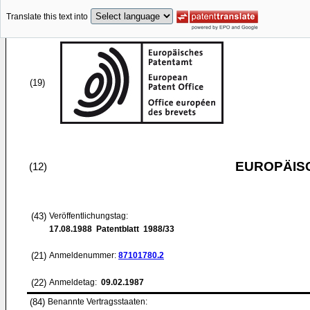
Translate this text into
(19)
EUROPÄIS
(12)
(43)
Veröffentlichungstag:
17.08.1988
Patentblatt 1988/33
(21)
Anmeldenummer:
87101780.2
(22)
Anmeldetag:
09.02.1987
(84)
Benannte Vertragsstaaten: