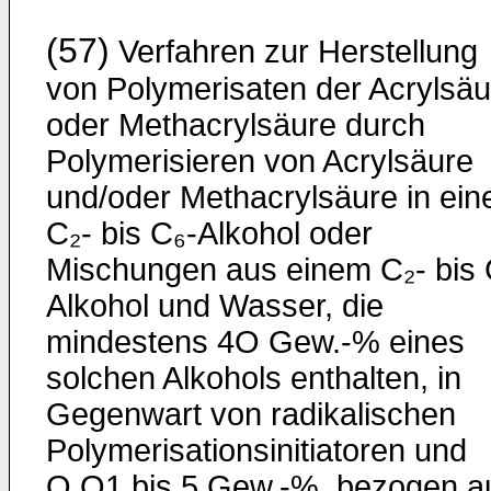
(57)
Verfahren zur Herstellung
von Polymerisaten der Acrylsäu
oder Methacryl­säure durch
Polymerisieren von Acrylsäure
und/oder Methacrylsäure in ei
C₂- bis C₆-Alkohol oder
Mischungen aus einem C₂- bis 
Alkohol und Wasser, die
mindestens 4O Gew.-% eines
solchen Alkohols enthalten, in
Gegenwart von radikalischen
Polymerisationsinitiatoren und
O,O1 bis 5 Gew.-%, bezogen a