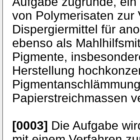
Aufgabe zugrunde, ein 
von Polymerisaten zur V
Disper­giermittel für a
ebenso als Mahlhilfsmit
Pigmente, insbesonder
Herstellung hochkonzen
Pigmentanschlämmungen
Papierstreich­massen v
[0003]
Die Aufgabe wir
mit einem Verfahren zur