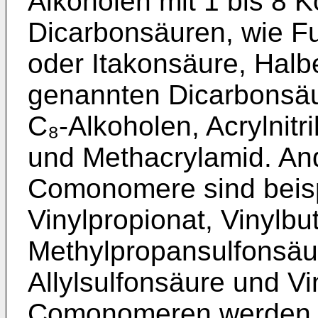
Alkoholen mit 1 bis 8 K
Dicarbonsäuren, wie F
oder Itakonsäure, Halb­
genannten Dicarbonsäur
C₈-Alkoholen, Acrylnitri
und Methacrylamid. An
Comonomere sind beisp
Vinyl­propionat, Vinylbu
Methylpropansulfonsäur
Allylsulfonsäure und V
Comonomeren werden i