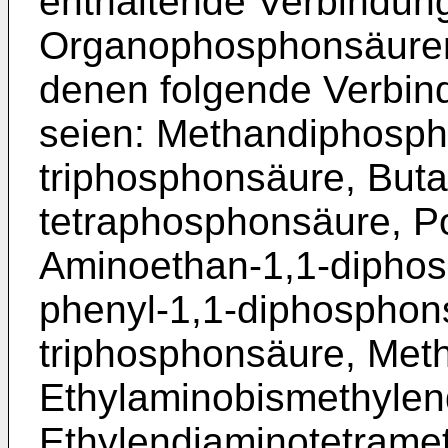
enthaltende Verbindun
Organophosphonsäuren
denen folgende Verbin
seien: Methandiphosph
triphos­phonsäure, Buta
tetraphosphonsäure, P
Aminoethan-1,1-diphos
phenyl-1,1-diphosphon
triphosphonsäure, Met
Ethylaminobis­methyle
Ethylendiaminotetrame