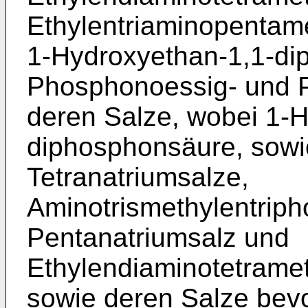
Ethylentriaminopentam
1-Hydroxyethan-1,1-di
Phosphonoessig- und 
deren Salze, wobei 1-H
diphosphonsäure, sowi
Tetra­natriumsalze,
Aminotrismethylentrip
Pentanatrium­salz und
Ethylendiaminotetrame
sowie deren Salze bevor