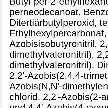
Butyl-per-2-ethylhexanoa
perneodecanoat, Benzo
Ditertiärbutylperoxid, te
Ethylhexylpercarbonat,
Azobisisobutyro­nitril, 
dimethylvaleronitril), 2,
dimethylvaleronitril), D
2,2ʹ-Azobis(2,4,4-­trime
Azobis(N,Nʹ-dimethylen
chlorid, 2,2ʹ-Azobis(2-
und 4,4ʹ-Azobis(4-­cya