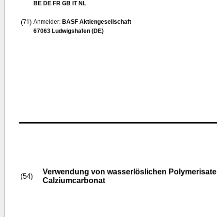
BE DE FR GB IT NL
(71)
Anmelder:
BASF Aktiengesellschaft
67063 Ludwigshafen (DE)
Verwendung von wasserlöslichen Polymerisaten d
(54)
Calziumcarbonat