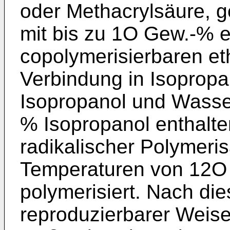
oder Methacrylsäure, 
mit bis zu 1O Gew.-% e
copolymerisierbaren et
Verbindung in Isoprop
Isopropanol und Wasse
% Isopropanol enthalte
radikalischer Polymeri­s
Temperaturen von 12O 
polymeri­siert. Nach di
reproduzierbarer Weis