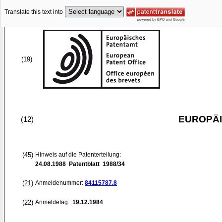
Translate this text into
(19)
EUROPÄI
(12)
(45)
Hinweis auf die Patenterteilung:
24.08.1988
Patentblatt 1988/34
(21)
Anmeldenummer:
84115787.8
(22)
Anmeldetag:
19.12.1984