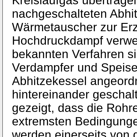
Kreislaufgas übertrage
nachgeschalteten Abhit
Wärmetauscher zur Er
Hochdruckdampf verwen
bekannten Verfahren si
Verdampfer und Speis
Abhitzekessel angeord
hintereinander geschalt
gezeigt, dass die Rohr
extremsten Bedingunge
werden einerseits von 