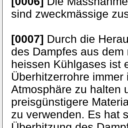
[0006]
Die Massnahmen
sind zweckmässige zusä
[0007]
Durch die Hera
des Dampfes aus dem 
heissen Kühlgases ist 
Überhitzerrohre immer 
Atmosphäre zu halten u
preisgünstigere Materia
zu verwenden. Es hat s
Überhitzung des Dampfe