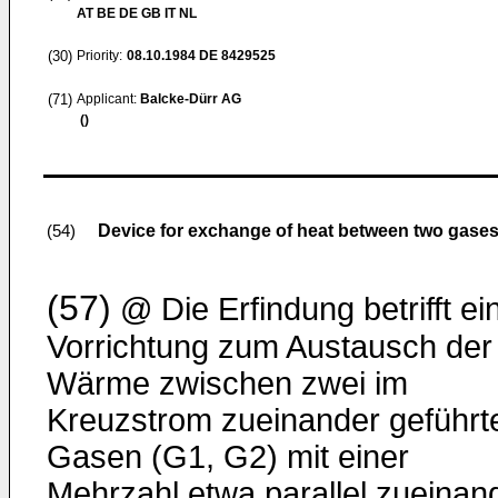
AT BE DE GB IT NL
(30)
Priority:
08.10.1984
DE 8429525
(71)
Applicant:
Balcke-Dürr AG
()
Device for exchange of heat between two gases
(54)
(57)
@ Die Erfindung betrifft ei
Vorrichtung zum Austausch der
Wärme zwischen zwei im
Kreuzstrom zueinander geführt
Gasen (G1, G2) mit einer
Mehrzahl etwa parallel zueinan