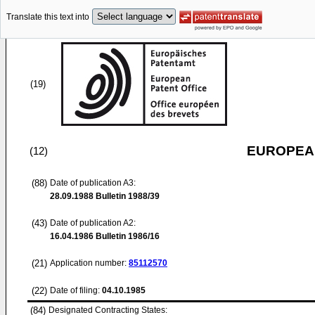
Translate this text into
(19)
EUROPEAN
(12)
(88)
Date of publication A3:
28.09.1988
Bulletin 1988/39
(43)
Date of publication A2:
16.04.1986
Bulletin 1986/16
(21)
Application number:
85112570
(22)
Date of filing:
04.10.1985
(84)
Designated Contracting States: