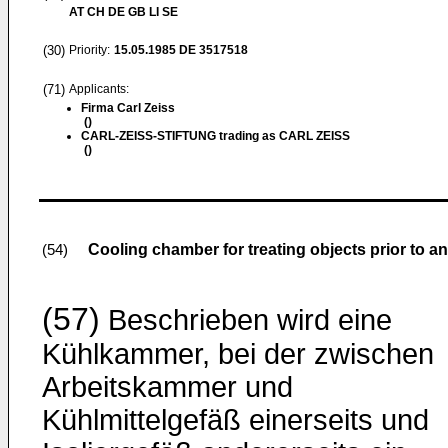
AT CH DE GB LI SE
(30)
Priority:
15.05.1985
DE 3517518
(71)
Applicants:
Firma Carl Zeiss
()
CARL-ZEISS-STIFTUNG trading as CARL ZEISS
()
Cooling chamber for treating objects prior to a
(54)
(57)
Beschrieben wird eine
Kühlkammer, bei der zwischen
Arbeitskammer und
Kühlmittelgefäß einerseits und