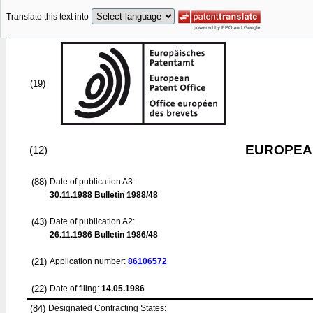
Translate this text into
(19)
EUROPEAN
(12)
(88)
Date of publication A3:
30.11.1988
Bulletin 1988/48
(43)
Date of publication A2:
26.11.1986
Bulletin 1986/48
(21)
Application number:
86106572
(22)
Date of filing:
14.05.1986
(84)
Designated Contracting States: