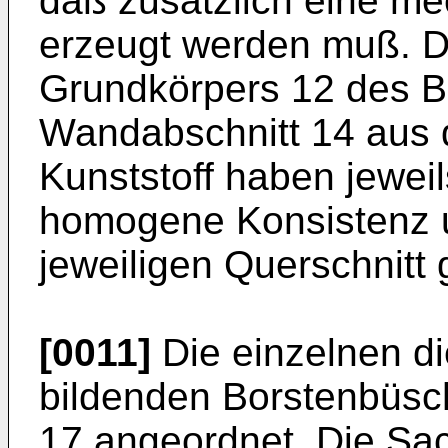
daß zusätzlich eine m
erzeugt werden muß. De
Grundkörpers 12 des B
Wandabschnitt 14 aus 
Kunststoff haben jewei
homogene Konsistenz u
jeweiligen Querschnitt 
[0011]
Die einzelnen d
bildenden Borsten­büsc
17 angeordnet. Die Sac