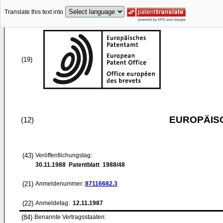
Translate this text into
(19)
EUROPÄIS
(12)
(43)
Veröffentlichungstag:
30.11.1988
Patentblatt 1988/48
(21)
Anmeldenummer:
87116682.3
(22)
Anmeldetag:
12.11.1987
(84)
Benannte Vertragsstaaten: