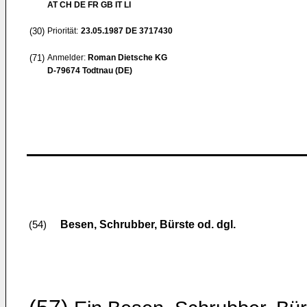
AT CH DE FR GB IT LI
(30)
Priorität:
23.05.1987
DE 3717430
(71)
Anmelder:
Roman Dietsche KG
D-79674 Todtnau (DE)
Besen, Schrubber, Bürste od. dgl.
(54)