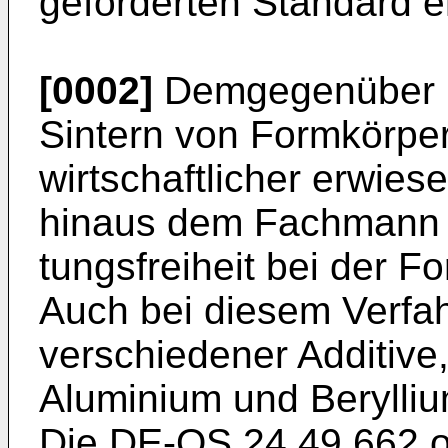
gefor­derten Standard e
[0002]
Demgegenüber ha
Sintern von Formkörper
wirtschaftlicher erwies
hinaus dem Fachmann e
tungsfreiheit bei der 
Auch bei diesem Verfa
verschiedener Additive,
Aluminium und Berylli
Die DE-OS 24 49 662 o