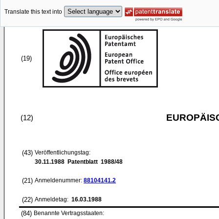
Translate this text into
(19)
EUROPÄIS
(12)
(43)
Veröffentlichungstag:
30.11.1988
Patentblatt 1988/48
(21)
Anmeldenummer:
88104141.2
(22)
Anmeldetag:
16.03.1988
(84)
Benannte Vertragsstaaten: