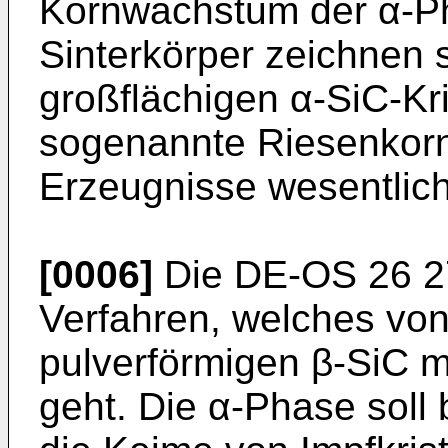
Kornwachstum der α-Ph
Sinterkörper zeichnen 
großflächigen α-SiC-Kri
sogenannte Riesenkorn 
Erzeugnisse wesentlich
[0006]
Die DE-OS 26 27
Verfahren, welches vo
pulverförmigen β-SiC m
geht. Die α-Phase soll