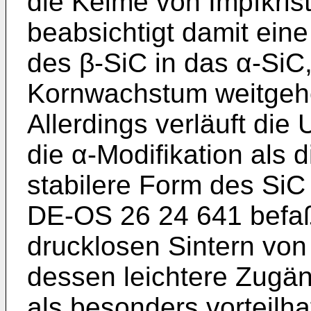
die Keime von Impfkris
beabsichtigt damit ein
des β-SiC in das α-SiC
Kornwachstum weitgeh
Allerdings verläuft di
die α-Modifikation als
stabilere Form des SiC
DE-OS 26 24 641 befaßt
druck­losen Sintern vo
dessen leichtere Zugän
als besonders vorteilha