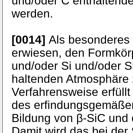
und/oder C enthaltende
werden.
[0014]
Als besonderes v
erwiesen, den Formkörp
und/oder Si und/oder S
haltenden Atmosphäre z
Verfahrensweise erfüll
des erfindungsgemäßen
Bildung von β-SiC und 
Damit wird das bei der 