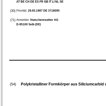
AT BE CH DE ES FR GB IT LI NL SE
(30)
Priorität:
29.05.1987
DE 3718095
(71)
Anmelder:
Hutschenreuther AG
D-95100 Selb (DE)
Polykristalliner Formkörper aus Siliciumcarbid 
(54)