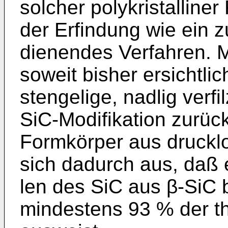
solcher polykri­stallin
der Erfindung wie ein z
dienendes Verfahren. M
soweit bisher ersichtlic
stengelige, nadlig verfi
SiC-Modifikation zu­rü
Formkörper aus drucklo
sich dadurch aus, daß 
len des SiC aus β-SiC 
mindestens 93 % der th