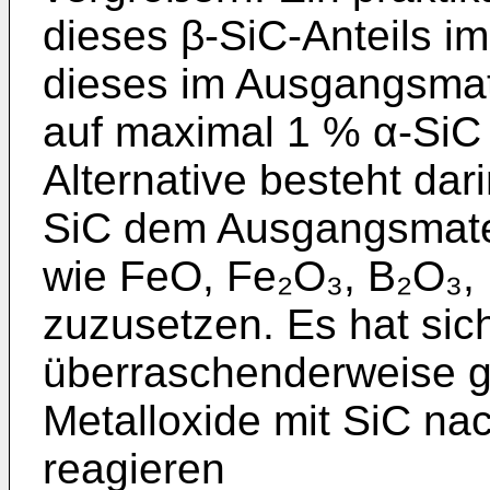
dieses β-SiC-Anteils im
dieses im Ausgangsmat
auf maximal 1 % α-SiC
Alternative besteht dari
SiC dem Ausgangsmateri
wie FeO, Fe₂O₃, B₂O₃,
zuzusetzen. Es hat sic
überraschenderweise g
Metalloxide mit SiC nac
reagieren