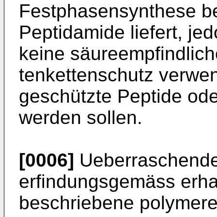
Festphasensynthese be
Peptidamide liefert, je
keine säureempfindlich
tenkettenschutz verwen
geschützte Pep­tide ode
werden sollen.
[0006]
Ueberraschender
erfindungsgemäss er­ha
beschriebene polymere