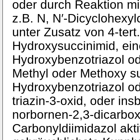
oder durch Reaktion mi
z.B. N, N′-Dicyclohexy
unter Zusatz von 4-tert
Hydroxysuccinimid, eine
Hydroxybenzotriazol od
Methyl oder Methoxy su
Hydroxybenzotriazol o
triazin-3-oxid, oder in
norbornen-2,3-dicarboxi
Carbonyl­diimidazol akti