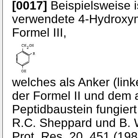
[0017]
Beispielsweise i
verwendete 4-Hydro­xy
Formel III,
welches als Anker (lin
der Formel II und dem
Peptidbaustein fungie
R.C. Sheppard und B. Wi
Prot. Res.
20
, 451 (19