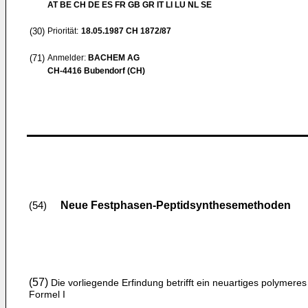
AT BE CH DE ES FR GB GR IT LI LU NL SE
(30)
Priorität:
18.05.1987
CH 1872/87
(71)
Anmelder:
BACHEM AG
CH-4416 Bubendorf (CH)
Neue Festphasen-Peptidsynthesemethoden
(54)
(57)
Die vorliegende Erfindung betrifft ein neuartiges polymere
Formel I