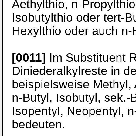
Aethylthio, n-Propylthio
Isobutylthio oder tert-Bu
Hexylthio oder auch n-H
[0011]
Im Substituent 
Diniederalkylreste in 
beispielsweise Methyl, 
n-Butyl, Isobutyl, sek.-B
Isopentyl, Neopentyl, 
be­deuten.