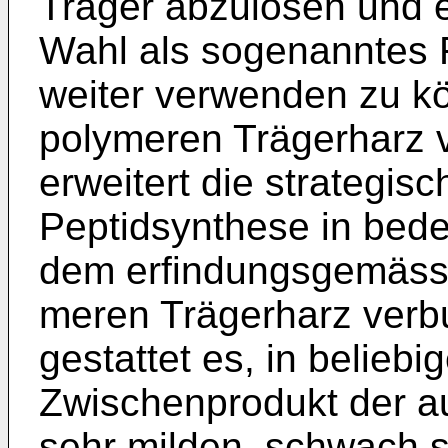
Träger abzulö­sen und 
Wahl als sogenanntes F
weiter verwenden zu k
polymeren Trägerharz 
erweitert die strategis
Peptidsynthese in bed
dem erfindungsgemäss 
meren Trägerharz verb
gestattet es, in belieb
Zwischenprodukt der au
sehr milden, schwach 