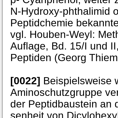
N-Hydroxy-phthalimid o
Peptidchemie bekannte
vgl. Houben-Weyl: Met
Auflage, Bd. 15/I und 
Peptiden (Georg Thieme
[0022]
Beispielsweise w
Aminoschutzgruppe ve
der Peptidbaustein an 
senheit von Dicylohexy