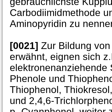
gebräuchlichste Kupplu
Carbodiimidmethode un
Aminopyridin zu nenne
[0021]
Zur Bildung von 
erwähnt, eignen sich z
elektronenanziehende Su
Phenole und Thiophenol
Thiophenol, Thiokresol,
und 2,4,6-­Trichlorphen
p- Cyanphenol, weiter 