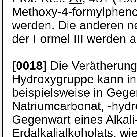
Methoxy-­4-formylpheno
werden. Die anderen n
der Formel III werden an
[0018]
Die Verätherung
Hydroxygruppe kann in
beispielsweise in Gege
Natriumcarbonat, -hyd
Gegenwart ei­nes Alkali
Erdalkalialkoholats, wi