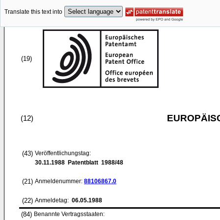
Translate this text into
(19)
EUROPÄIS
(12)
(43)
Veröffentlichungstag:
30.11.1988
Patentblatt 1988/48
(21)
Anmeldenummer:
88106867.0
(22)
Anmeldetag:
06.05.1988
(84)
Benannte Vertragsstaaten: