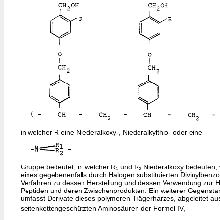
in welcher R eine Niederalkoxy-, Niederalkylthio- oder eine
Gruppe bedeutet, in welcher R₁ und R₂ Niederalko­xy bedeuten, 
eines gegebenenfalls durch Halogen substituierten Divinylbenzol 
Verfah­ren zu dessen Herstellung und dessen Verwendung zur H
Peptiden und deren Zwischenprodukten. Ein weiterer Gegen­sta
umfasst Derivate dieses polymeren Träger­harzes, abgeleitet au
seitenkettenge­schützten Aminosäuren der Formel IV,