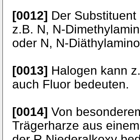
[0012]
Der Substituent 
z.B. N, N-Di­methylami
oder N, N-Diäthyl­amino
[0013]
Halogen kann z.
auch Fluor bedeuten.
[0014]
Von besonderem 
Trägerharze aus einem 
der R Niederalkoxy bed