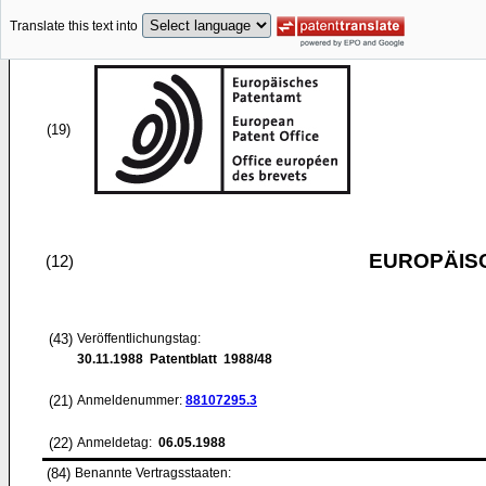
Translate this text into
(19)
EUROPÄIS
(12)
(43)
Veröffentlichungstag:
30.11.1988
Patentblatt 1988/48
(21)
Anmeldenummer:
88107295.3
(22)
Anmeldetag:
06.05.1988
(84)
Benannte Vertragsstaaten: