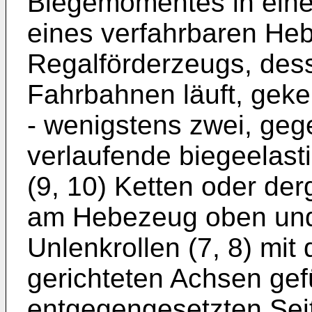
Biegemomentes in ein
eines verfahrbaren He
Regalförderzeugs, dess
Fahrbahnen läuft, gek
- wenigstens zwei, geg
verlaufende biegeelast
(9, 10) Ketten oder der
am Hebezeug oben und 
Unlenkrollen (7, 8) mit
gerichteten Achsen gef
entgegengesetzten Seit