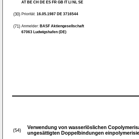
AT BE CH DE ES FR GB IT LI NL SE
(30)
Priorität:
16.05.1987
DE 3716544
(71)
Anmelder:
BASF Aktiengesellschaft
67063 Ludwigshafen (DE)
Verwendung von wasserlöslichen Copolymerisa
(54)
ungesättigten Doppelbindungen einpolymerisier