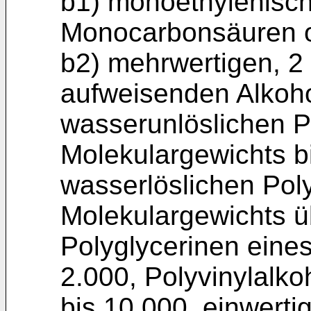
b1) monoethylenisch 
Monocarbonsäuren o
b2) mehrwertigen, 2
aufweisenden Alkoho
wasserunlöslichen P
Molekulargewichts b
wasserlöslichen Pol
Molekulargewichts ü
Polyglycerinen eine
2.000, Polyvinylalko
bis 10.000, einwert