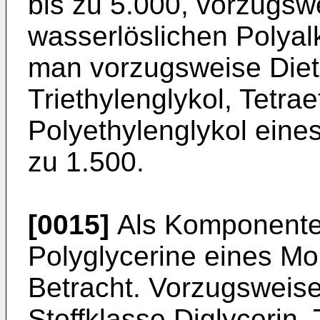
bis zu 5.000, vorzugs­w
wasserlöslichen Polyal
man vorzugsweise Diet
Triethylenglykol, Tetra
Polyethylenglykol eine
zu 1.500.
[0015]
Als Komponent
Polyglycerine eines Mo
Betracht. Vorzugsweis
Stoffklasse Diglycerin, 