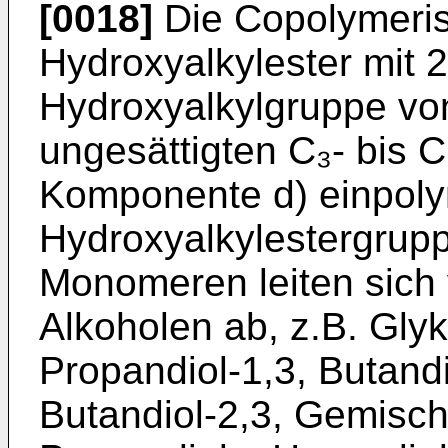
[0018]
Die Copolymeris
Hydroxyalkylester mit 
Hydroxyalkylgruppe vo
ungesättigten C₃- bis 
Komponente d) einpolym
Hydroxyalkylestergrup
Monomeren leiten sich
Alkoholen ab, z.B. Glyk
Propan­diol-1,3, Butandi
Butandiol-2,3, Gemische