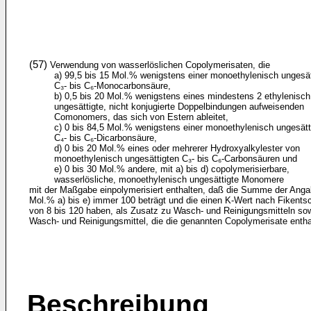
(57)
Verwendung von wasserlöslichen Copolymerisaten, die
a) 99,5 bis 15 Mol.% wenigstens einer monoethylenisch ungesät
C₃- bis C₆-Monocarbonsäure,
b) 0,5 bis 20 Mol.% wenigstens eines mindestens 2 ethylenisch
ungesättigte, nicht konjugierte Doppelbindungen aufweisenden
Comonomers, das sich von Estern ableitet,
c) 0 bis 84,5 Mol.% wenigstens einer monoethylenisch ungesätt
C₄- ­bis C₆-Dicarbonsäure,
d) 0 bis 20 Mol.% eines oder mehrerer Hydroxyalkylester von
monoethylenisch ungesättigten C₃- bis C₆-Carbonsäuren und
e) 0 bis 30 Mol.% andere, mit a) bis d) copolymerisierbare,
wasserlösliche, monoethylenisch ungesättigte Monomere
mit der Maßgabe einpolymerisiert enthalten, daß die Summe der Anga
Mol.% a) bis e) immer 100 beträgt und die einen K-Wert nach Fikents
von 8 bis 120 haben, als Zusatz zu Wasch- und Reinigungsmitteln so
Wasch- und Reinigungsmittel, die die genannten Copolymerisate entha
Beschreibung