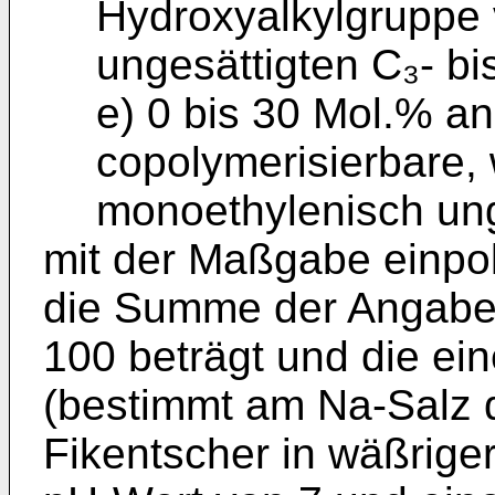
Hydroxyalkylgruppe
ungesättigten C₃- b
e) 0 bis 30 Mol.% and
copolymerisierbare, 
monoethylenisch un
mit der Maßgabe einpol
die Summe der Angaben
100 beträgt und die ei
(bestimmt am Na-Salz 
Fikentscher in wäßrige