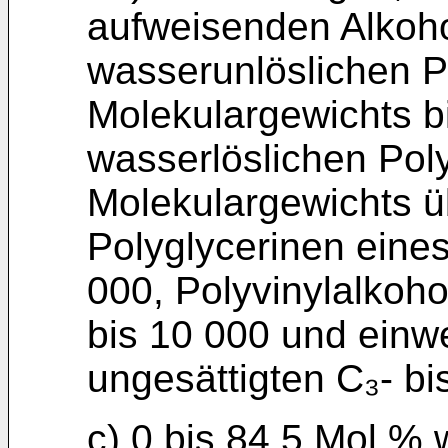
aufweisenden Alkoho
wasserunlöslichen P
Molekulargewichts b
wasserlöslichen Poly
Molekulargewichts ü
Polyglycerinen eine
000, Polyvinylalkoh
bis 10 000 und einw
ungesättigten C₃- bi
c) 0 bis 84,5 Mol.% 