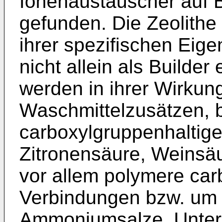
Ionenaustauscher auf 
gefunden. Die Zeolithe
ihrer spezifischen Eig
nicht allein als Builder
werden in ihrer Wirkun
Waschmittelzusätzen, 
carboxylgruppenhaltige
Zitronensäure, Weinsäur
vor allem polymere car
Verbindungen bzw. um d
Ammoniumsalze. Unter 