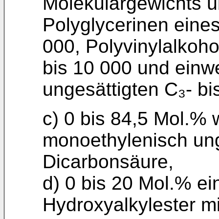
Molekulargewichts ü
Polyglycerinen eine
000, Polyvinylalkoh
bis 10 000 und einw
ungesättigten C₃- bi
c) 0 bis 84,5 Mol.% 
monoethylenisch unge
Dicarbonsäure,
d) 0 bis 20 Mol.% e
Hydroxyalkylester mi