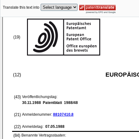
Translate this text into
(19)
EUROPÄIS
(12)
(43)
Veröffentlichungstag:
30.11.1988
Patentblatt 1988/48
(21)
Anmeldenummer:
88107410.8
(22)
Anmeldetag:
07.05.1988
(84)
Benannte Vertragsstaaten: