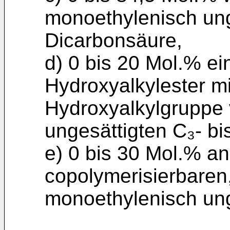
monoethylenisch unge
Dicarbonsäure,
d) 0 bis 20 Mol.% e
Hydroxyalkylester mi
Hydroxyalkylgruppe
ungesättigten C₃- b
e) 0 bis 30 Mol.% an
copolymerisierbaren
monoethylenisch un