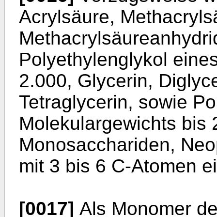
Acrylsäure, Methacryls
Methacrylsäureanhydrid
Polyethylenglykol eine
2.000, Glycerin, Diglyce
Tetraglycerin, sowie Po
Molekulargewichts bis 2
Monosacchariden, Neop
mit 3 bis 6 C-Atomen e
[0017]
Als Monomer de