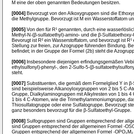
M eine der oben genannten Bedeutungen besitzen.
[0004]
Bevorzugt von den Alkoxygruppen sind die Ethoxy
die Methylgruppe. Bevorzugt ist M ein Wasserstoffatom un
[0005]
Von den für R¹ genannten, durch eine wasserlöslic
Methyl-N-­(β-sulfatoethyl)-amino- und die β-Sulfatoethox
Bevorugt ist R² ein Wasserstoffatom, und bevorzugt ist R
Stellung zur freien, zur Azogruppe führenden Bindung. Bevo
befindet; in der Gruppe der Formel (2b) steht die Azogrupp
[0006]
Insbesondere diejenigen erfindungsgemäßen Vebind
ethylsulfonyl)-phenyl-, den 2-Sulfo-5-(β-sulfatoethyl­sulfon
steht.
[0007]
Substituenten, die gemäß dem Formelglied Y in β-S
sind beispielsweise Alkanoyloxygruppen von 2 bis 5 C-A
Gruppe, Dialkylaminogruppen mit Alkylresten von 1 bis 
1 bis 4 C-Atomen, wie die Trimethylammoniumgruppe, das
Thiosulfatogruppe oder eine Sulfatogruppe. Bevorzugt ste
ganz besonders bevorzugt für die β-Sulfatoethyl-Gruppe.
[0008]
Sulfogruppen sind Gruppen entsprechend der all
sind Gruppen entsprechend der allgemeinen Formel -OS
Gruppen entsprechend der allgemeinen Formel -OPO₃M₂ 