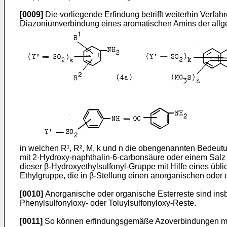
[0009]
Die vorliegende Erfindung betrifft weiterhin Verf
Diazoniumverbindung eines aromatischen Amins der allge
in welchen R¹, R², M, k und n die obengenannten Bedeutu
mit 2-Hydroxy-naphthalin-6-carbonsäure oder einem Salz 
dieser β-Hydroxyethylsulfonyl-Gruppe mit Hilfe eines übli
Ethylgruppe, die in β-Stellung einen anorganischen oder o
[0010]
Anorganische oder organische Esterreste sind insb
Phenylsulfonyloxy- oder Toluylsulfonyloxy-Reste.
[0011]
So können erfindungsgemäße Azoverbindungen mit Y