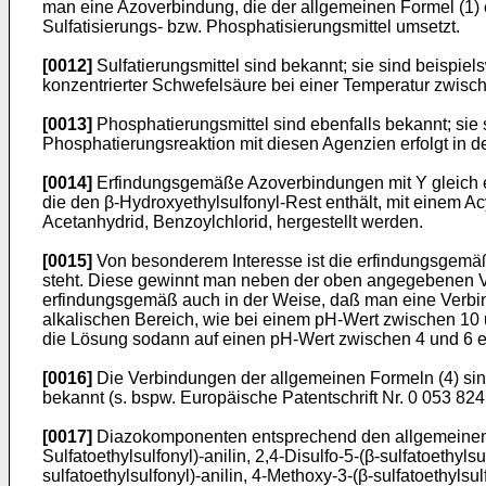
man eine Azoverbindung, die der allgemeinen Formel (1) 
Sulfatisierungs- bzw. Phosphatisierungsmittel umsetzt.
[0012]
Sulfatierungsmittel sind bekannt; sie sind beispie
konzentrierter Schwefelsäure bei einer Temperatur zwis
[0013]
Phosphatierungsmittel sind ebenfalls bekannt; si
Phosphatierungsreaktion mit diesen Agenzien erfolgt in 
[0014]
Erfindungsgemäße Azoverbindungen mit Y gleich 
die den β-Hydroxyethylsulfonyl-Rest enthält, mit einem A
Acetanhydrid, Benzoylchlorid, hergestellt werden.
[0015]
Von besonderem Interesse ist die erfindungsgemäße
steht. Diese gewinnt man neben der oben angegebenen V
erfindungsgemäß auch in der Weise, daß man eine Verbindu
alkalischen Bereich, wie bei einem pH-Wert zwischen 10 
die Lösung sodann auf einen pH-Wert zwischen 4 und 6 ein
[0016]
Die Verbindungen der allgemeinen Formeln (4) sind
bekannt (s. bspw. Europäische Patentschrift Nr. 0 053 824
[0017]
Diazokomponenten entsprechend den allgemeinen Forme
Sulfatoethylsulfonyl)-anilin, 2,4-Disulfo-5-(β-sulfato­ethyls
sulfatoethylsulfonyl)-anilin, 4-Methoxy-3-­(β-sulfatoethylsul