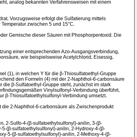
steht, analog bekannten Verfahrensweisen mit einem
t. Vorzugsweise erfolgt die Sulfatierung mittels
r Temperatur zwischen 5 und 15°C.
oder Gemische dieser Säuren mit Phosphorpentoxid. Die
etzung einer entsprechenden Azo-Ausgangsverbindung,
onsäure, wie beispielsweise Acetylchlorid, Eisessig,
 (1), in welchen Y für die β-Thiosulfatoethyl-Gruppe
hend den Formeln (4) mit der 2-Naphthol-6-carbonsäure
die β-Sulfatoethyl-Gruppe steht, zunächst im stark
erfindungsgemäßen Vinylsulfonyl-Verbindung überführt,
ur β-Thiosulfatoethylsulfonyl-Verbindung umsetzt.
st die 2-Naphthol-6-carbonsäure als Zwischenprodukt
-Sulfo-4-(β-sulfatoethylsulfonyl)-anilin, 3-(β-
xy-5-(β-sulfatoethylsulfonyl)-anilin, 2-Hydroxy-4-(β-
oxy-5-(β-sulfatoethylsulfonyl)-­anilin, 2-Methoxy-4-(β-