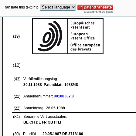
Translate this text into
(19)
(12)
(43)
Veröffentlichungstag:
30.11.1988
Patentblatt 1988/48
(21)
Anmeldenummer:
88108382.8
(22)
Anmeldetag:
26.05.1988
(84)
Benannte Vertragsstaaten:
BE CH DE FR GB IT LI
(30)
Priorität:
29.05.1987
DE 3718180