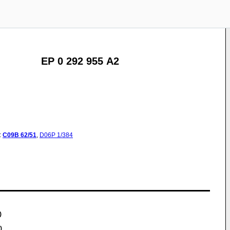
EP 0 292 955 A2
:
C09B
62/51
,
D06P
1/384
)
)