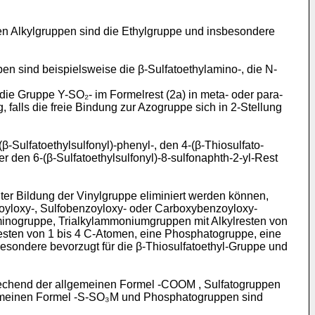
n Alkylgruppen sind die Ethylgruppe und insbesondere
n sind beispielsweise die β-Sulfatoethylamino-, die N-
die Gruppe Y-SO₂- im Formelrest (2a) in meta- oder para-
, falls die freie Bindung zur Azogruppe sich in 2-Stellung
ulfatoethylsulfonyl)-phenyl-, den 4-(β-Thiosulfato­
der den 6-(β-Sulfatoethylsulfonyl)-8-sulfo­naphth-2-yl-Rest
ter Bildung der Vinylgruppe eliminiert werden können,
zoyloxy-, Sulfobenzoyloxy- oder Carboxybenzoyloxy-
minogruppe, Trialkylammoniumgruppen mit Alkylresten von
esten von 1 bis 4 C-Atomen, eine Phosphatogruppe, eine
besondere bevorzugt für die β-Thiosulfatoethyl-Gruppe und
echend der allgemeinen Formel -COOM , Sulfatogruppen
gemeinen Formel -S-SO₃M und Phosphatogruppen sind