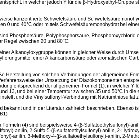
entspricht, in welcher jedoch Y für die β-Hydroxyethyl-Gruppe 
lsweise konzentrierte Schwefelsäure und Schwefelsäuremonohydra
chen 0 und 40°C oder mittels Schwefelsäuremonohydrat bei eine
e sind Phosphorsäure, Polyphosphorsäure, Phosphoroxychlorid 
der Regel zwischen 20 und 80°C.
einer Alkanoyloxygruppe können in gleicher Weise durch Ums
cylierungsmittel einer Alkancarbonsäure oder aromatischen Carb
 Herstellung von solchen Verbindungen der allgemeinen Formel
erfahrensweise der Umsetzung der Diazokomponenten entsprec
ng entsprechend der allgemeinen Formel (1), in welcher Y für 
und 13, und bei einer Temperatur zwischen 35 und 50°C in die 
stellt und die Vinylsulfonyl-Verbindung mit Natriumthiosulfat z
 bekannt und in der Literatur zahlreich beschrieben. Ebenso i
B1).
ln (4) sind beispielsweise 4-(β-Sulfatoethylsulfonyl)-anilin, 2
ulfonyl)-anilin, 2-Sulfo-5-(β-sulfatoethylsulfonyl)-­anilin, 2-Hydro
fonyl)-anilin, 3-Methoxy-4-(β-sulfato­ethylsulfonyl)-anilin, 2-Meth