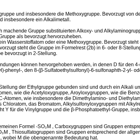
gruppe und insbesondere die Methoxygruppe. Bevorzugt von de
d insbesondere ein Alkalimetall.
h machende Gruppe substituierten Alkoxy- und Alkylaminogruppe
y-Gruppe als bevorzugt hervorzuheben.
¹ ein Wasserstoffatom oder eine Methoxygruppe. Bevorzugt steht 
rzugt steht die Gruppe im Formelrest (2b) in 6- oder 8-Stellung
e bevorzugt in 2-Stellung.
ungen können hervorgehoben werden, in denen D für den 4-(β-S
yl)-phenyl-, den 8-(β-Sulfatoethylsulfonyl)-6-sulfo­naphth-2-yl- o
tellung der Ethylgruppe gebunden sind und durch ein Alkali un
tomen, wie die Acetyloxygruppe, Aroyloxygruppen, wie die Ben
4 C-Atomen, wie insbesondere die Dimethylamino- und Diethyla
 Chloratom, das Bromatom, Alkylsulfonyloxygruppen mit Alkylr
ht Y für die Vinylgruppe und die β-Phosphatoethyl-Gruppe, ins
gemeinen Formel -SO₃M , Carboxygruppen sind Gruppen entspr
O₃M , Thiosulfatogruppen sind Gruppen entsprechend der all
, wobei M die obengenannte Bedeutung hat.