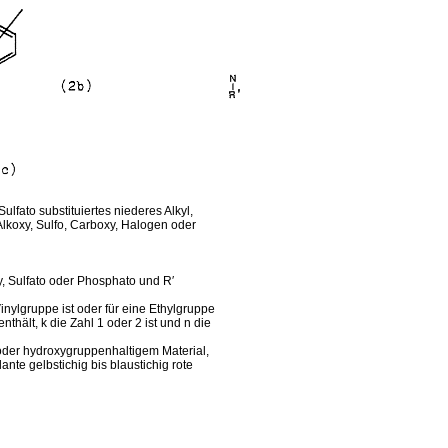
ulfato substituiertes niederes Alkyl,
 Alkoxy, Sulfo, Carboxy, Halogen oder
y, Sulfato oder Phosphato und R′
Vinylgruppe ist oder für eine Ethylgruppe
enthält, k die Zahl 1 oder 2 ist und n die
oder hydroxygruppenhaltigem Material,
ante gelbstichig bis blaustichig rote