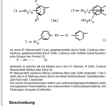
ist, worin R¹ Wasserstoff, Cyan, gegebenenfalls durch Sulfo, Carboxy oder S
Hydroxy, gegebenenfalls durch Sulfo, Carboxy oder Sulfato substi­ tuiertes
eine Gruppe der Formel (3)
R ― alk ― ― (3)
bedeutet, in welcher alk ein Alkylen von 2 bis 4 C-Atomen, R Sulfo, Carbox
Wasserstoff, Methyl oder Ethyl ist,
R² Wasserstoff, niederes Alkoxy, niederes Alkyl oder Sulfo bedeutet, Y die 
steht, die in β-Stellung einen durch ein Alkali eliminier­baren Substituenten 
Zahl Null oder 1 bedeutet.
Die neuen Azoverbindungen liefern auf carbonamidgruppen­haltigem und/
vorzugsweise Fasermaterial, wie insbesondere Cellulose­fasermaterial, brill
Färbungen mit guten Echtheiten.
Beschreibung