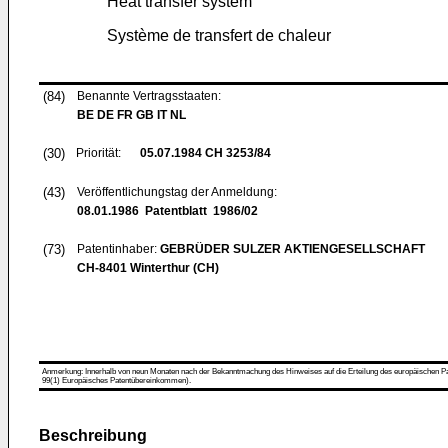
Heat transfer system
Système de transfert de chaleur
(84)
Benannte Vertragsstaaten:
BE DE FR GB IT NL
(30)
Priorität:
05.07.1984
CH 3253/84
(43)
Veröffentlichungstag der Anmeldung:
08.01.1986
Patentblatt 1986/02
(73)
Patentinhaber:
GEBRÜDER SULZER AKTIENGESELLSCHAFT
CH-8401 Winterthur (CH)
Anmerkung: Innerhalb von neun Monaten nach der Bekanntmachung des Hinweises auf die Erteilung des europäischen Patent
99(1) Europäisches Patentübereinkommen).
Beschreibung