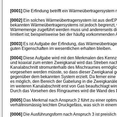
[0001]
Die Erfindung betrifft ein Wärmeübertragersystem 
[0002]
Ein solches Wärmeübertragersystem ist aus derEP
bekannten Wärmeübertragersystems ist jedoch begrenzt, 
Wärmemenge zugeführt werden muss und andererseits die
limitiert ist; beispielsweise bei der häufig vorkommen
[0003]
Es ist Aufgabe der Erfindung, das Wärmeübertrager
guten Eigenschaften im wesentlichen erhalten bleiben.
[0004]
Diese Aufgabe wird mit den Merkmalen des Kennze
und koaxial zum ersten Zweigkanal wird das Streben nac
Kanalabschnitt stromunterhalb des Mischraumes ermögli
vorgesehen werden müsste, so dass dieser Zweigkanal ge
gegenüber dem bekannten System erzielt. Da ferner eine i
es möglich, den Bereich der Gabelung in die Zweigkanäl
im weiteren Kanalabschnitt erst von Gas beaufschlagt wi
Durch das Vorsehen des Ringraumes wird die Wand des D
[0005]
Das Merkmal nach Anspruch 2 führt zu einer opti
verhältnismässig leichten Druckgefäss, was sich in einem 
[0006]
Die Ausführungsform nach Anspruch 3 ist preislich 