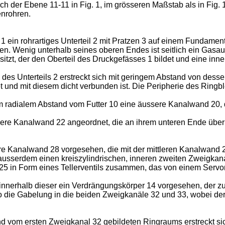
ach der Ebene 11-11 in Fig. 1, im grösseren Maßstab als in Fig. 
enrohren.
 1 ein rohrartiges Unterteil 2 mit Pratzen 3 auf einem Fundament
sen. Wenig unterhalb seines oberen Endes ist seitlich ein Gasa
 sitzt, der den Oberteil des Druckgefässes 1 bildet und eine inn
es Unterteils 2 erstreckt sich mit geringem Abstand von desse
und mit diesem dicht verbunden ist. Die Peripherie des Ringble
em radialem Abstand vom Futter 10 eine äussere Kanalwand 20, d
lere Kanalwand 22 angeordnet, die an ihrem unteren Ende über e
nere Kanalwand 28 vorgesehen, die mit der mittleren Kanalwan
t ausserdem einen kreiszylindrischen, inneren zweiten Zweigkan
an 25 in Form eines Tellerventils zusammen, das von einem Servom
t innerhalb dieser ein Verdrängungskörper 14 vorgesehen, der
o die Gabelung in die beiden Zweigkanäle 32 und 33, wobei der
 vom ersten Zweigkanal 32 gebildeten Ringraums erstreckt sich