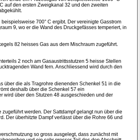
° C auf den ersten Zweigkanal 32 und den zweiten
abgekühlt.
 beispielsweise 700° C ergibt. Der vereinigte Gasstrom
graum 9, wo er die Wand des Druckgefässes temperiert, in
ilkegels 82 heisses Gas aus dem Mischraum zugeführt.
erteils 2 noch am Gasaustrittsstutzen 5 heisse Stellen
 drucktragenden Wand fern. Anschliessend wird durch den
über die als Tragrohre dienenden Schenkel 51 in die
römt deshalb über die Schenkel 57 ein
 wird über den Stutzen 48 ausgeschieden und der
ge zugeführt werden. Der Sattdampf gelangt nun über die
d. Der überhitzte Dampf verlässt über die Rohre 66 und
nverschmutzung so gross ausgelegt, dass zunächst mit
abgegeben und ein sehr grosser Teil des den Abschnitt