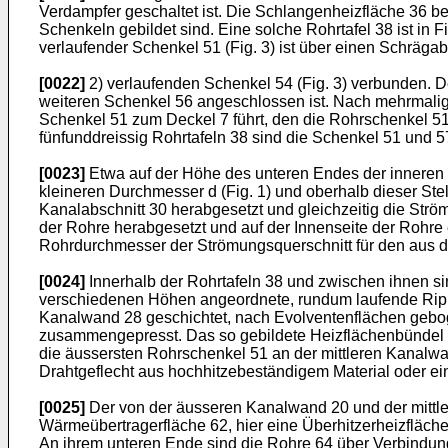
Verdampfer geschaltet ist. Die Schlangenheizfläche 36 be
Schenkeln gebildet sind. Eine solche Rohrtafel 38 ist in 
verlaufender Schenkel 51 (Fig. 3) ist über einen Schrägab
[0022]
2) verlaufenden Schenkel 54 (Fig. 3) verbunden. 
weiteren Schenkel 56 angeschlossen ist. Nach mehrmalig
Schenkel 51 zum Deckel 7 führt, den die Rohrschenkel 
fünfunddreissig Rohrtafeln 38 sind die Schenkel 51 und
[0023]
Etwa auf der Höhe des unteren Endes der inneren K
kleineren Durchmesser d (Fig. 1) und oberhalb dieser St
Kanalabschnitt 30 herabgesetzt und gleichzeitig die St
der Rohre herabgesetzt und auf der Innenseite der Rohre 
Rohrdurchmesser der Strömungsquerschnitt für den aus d
[0024]
Innerhalb der Rohrtafeln 38 und zwischen ihnen si
verschiedenen Höhen angeordnete, rundum laufende Rippe
Kanalwand 28 geschichtet, nach Evolventenflächen gebog
zusammengepresst. Das so gebildete Heizflächenbündel w
die äussersten Rohrschenkel 51 an der mittleren Kanalwan
Drahtgeflecht aus hochhitzebeständigem Material oder ei
[0025]
Der von der äusseren Kanalwand 20 und der mittle
Wärmeübertragerfläche 62, hier eine Überhitzerheizfläch
An ihrem unteren Ende sind die Rohre 64 über Verbindungs