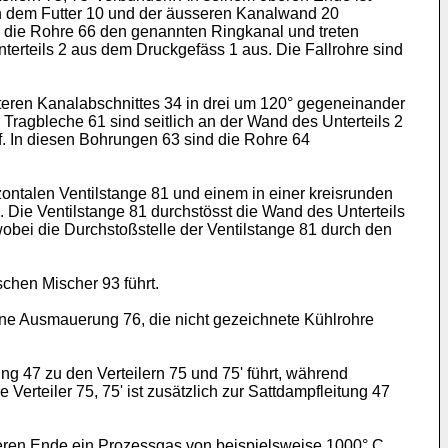
n dem Futter 10 und der äusseren Kanalwand 20
sen die Rohre 66 den genannten Ringkanal und treten
terteils 2 aus dem Druckgefäss 1 aus. Die Fallrohre sind
teren Kanalabschnittes 34 in drei um 120° gegeneinander
Tragbleche 61 sind seitlich an der Wand des Unterteils 2
. In diesen Bohrungen 63 sind die Rohre 64
zontalen Ventilstange 81 und einem in einer kreisrunden
 Die Ventilstange 81 durchstösst die Wand des Unterteils
 wobei die Durchstoßstelle der Ventilstange 81 durch den
schen Mischer 93 führt.
eine Ausmauerung 76, die nicht gezeichnete Kühlrohre
g 47 zu den Verteilern 75 und 75' führt, während
teiler 75, 75' ist zusätzlich zur Sattdampfleitung 47
teren Ende ein Prozessgas von beispielsweise 1000° C