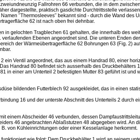
 zweiundneunzig Fallrohren 66 verbunden, die in dem zwische
näher dargestellte, praktisch gasdichte Durchtrittsstelle verlas
em Namen "Thermosleeves" bekannt sind - durch die Wand des Un
agerfläche 62 ist nach oben frei dehnbar.
 in gelochten Tragblechen 61 gehalten, die innerhalb des wei
1 verlaufenden Ebenen angeordnet sind. Die unteren Enden der 
ereich der Wärmeübertragerfläche 62 Bohrungen 63 (Fig. 2) auf
nbar.
l 2 ein Ventil angeordnet, das aus einem Handrad 80, einer hori
 Das Handrad 80 befindet sich ausserhalb des Druckbehälters 1.
81 in einer am Unterteil 2 befestigten Mutter 83 geführt ist und
tsdüse bildenden Futterblech 92 ausgekleidet, das in einen stati
bindung 16 und der unterste Abschnitt des Unterteils 2 durch 
mit einem Abscheider 46 verbunden, dessen Dampfaustrittsleitun
rs 46 angebrachten Ablaßstutzen 48 abgegeben wird. An die Ver
. B. von Kühleinrichtungen oder einer Kesselanlage herkommt.
funktioniert wie folgt: Dem Druckbehälter 1 wird an seinem un