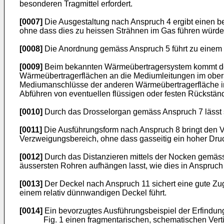
besonderen Tragmittel erfordert.
[0007]
Die Ausgestaltung nach Anspruch 4 ergibt einen b
ohne dass dies zu heissen Strähnen im Gas führen würde
[0008]
Die Anordnung gemäss Anspruch 5 führt zu einem ein
[0009]
Beim bekannten Wärmeübertragersystem kommt der G
Wärmeübertragerflächen an die Mediumleitungen im obe
Mediumanschlüsse der anderen Wärmeübertragerfläche im
Abführen von eventuellen flüssigen oder festen Rückstä
[0010]
Durch das Drosselorgan gemäss Anspruch 7 lässt s
[0011]
Die Ausführungsform nach Anspruch 8 bringt den Vo
Verzweigungsbereich, ohne dass gasseitig ein hoher Drucka
[0012]
Durch das Distanzieren mittels der Nocken gemäs
äussersten Rohren aufhängen lasst, wie dies in Anspruch
[0013]
Der Deckel nach Anspruch 11 sichert eine gute Zu
einem relativ dünnwandigen Deckel führt.
[0014]
Ein bevorzugtes Ausführungsbeispiel der Erfindung
Fig. 1 einen fragmentarischen, schematischen Vert