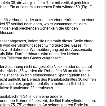
eln 38, die aus je einem Rohr mit vertikal gerichteten
hnet. Ein auf einem äussersten Rohrzylinder 50 (Fig. 2)
kel 55 verbunden, der unten über einen Krümmer an einem
nkel 57 vertikal nach oben, wo er zusammen mit dem
mit den entsprechenden Schenkeln der übrigen
chlossen.
ser abgesetzt, indem sie unterhalb dieser Stelle einen
rch wird die Strömungsgeschwindigkeit des Gases im
 Es wird daher der Wärmeübergang auf der Aussenseite
als führt. Darüberhinaus wird durch den kleineren
en Teilstrom des Gases vergrössert.
er Zeichnung nicht dargestellte Nocken oder durch auf
eizfläche 36 werden die Rohrtafeln 38 an die innere
eizfläche 36 sich erstreckenden Spanngürteln radial
echt umhüllt. Im Bereich des Kanalabschnittes 30 können
ber auch hier, gegebenenfalls in mehreren Schichten, ein
ttlere Kanalwand 22 herabsetzt.
nalabschnitt 34, in dem eine andere
undenen Rohren 64 besteht, die fünf Rohrzylinder bilden.
teilern 75, 75' verbunden. An seinem oberen Ende ist