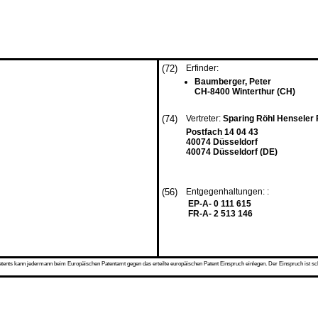
(72)
Erfinder:
Baumberger, Peter
CH-8400 Winterthur (CH)
(74)
Vertreter:
Sparing Röhl Henseler
Postfach 14 04 43
40074 Düsseldorf
40074 Düsseldorf (DE)
(56)
Entgegenhaltungen: :
EP-A- 0 111 615
FR-A- 2 513 146
s kann jedermann beim Europäischen Patentamt gegen das erteilte europäischen Patent Einspruch einlegen. Der Einspruch ist schriftli