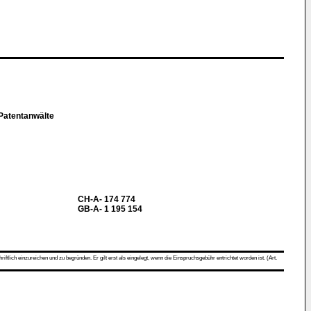
 Patentanwälte
CH-A- 174 774
GB-A- 1 195 154
ch einzureichen und zu begründen. Er gilt erst als eingelegt, wenn die Einspruchsgebühr entrichtet worden ist. (Art.