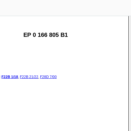
EP 0 166 805 B1
:
F22B
1/18
,
F22B
21/22
,
F28D
7/00