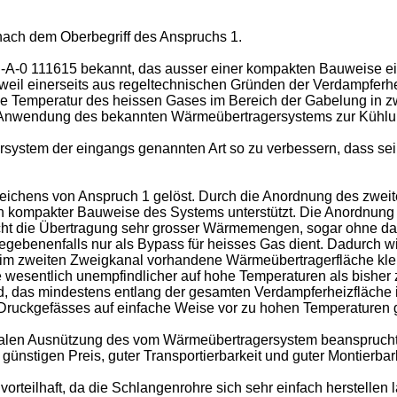
nach dem Oberbegriff des Anspruchs 1.
-A-0 111615 bekannt, das ausser einer kompakten Bauweise ein
weil einerseits aus regeltechnischen Gründen der Verdampferhe
 Temperatur des heissen Gases im Bereich der Gabelung in zw
den Anwendung des bekannten Wärmeübertragersystems zur Kühlu
system der eingangs genannten Art so zu verbessern, dass sei
ichens von Anspruch 1 gelöst. Durch die Anordnung des zwei
h kompakter Bauweise des Systems unterstützt. Die Anordnung
cht die Übertragung sehr grosser Wärmemengen, sogar ohne da
gebenenfalls nur als Bypass für heisses Gas dient. Dadurch w
m zweiten Zweigkanal vorhandene Wärmeübertragerfläche klein d
e wesentlich unempfindlicher auf hohe Temperaturen als bisher
rd, das mindestens entlang der gesamten Verdampferheizfläche
ruckgefässes auf einfache Weise vor zu hohen Temperaturen g
malen Ausnützung des vom Wärmeübertragersystem beansprucht
günstigen Preis, guter Transportierbarkeit und guter Montierbar
vorteilhaft, da die Schlangenrohre sich sehr einfach herstelle