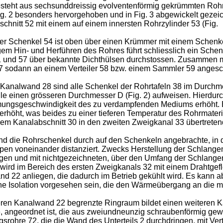
steht aus sechsunddreissig evolventenförmig gekrümmten Rohrtaf
Fig. 2 besonders hervorgehoben und in Fig. 3 abgewickelt gezeic
schnitt 52 mit einem auf einem innersten Rohrzylinder 53 (Fig.
Der Schenkel 54 ist oben über einen Krümmer mit einem Schen
em Hin- und Herführen des Rohres führt schliesslich ein Sche
51 und 57 über bekannte Dichthülsen durchstossen. Zusammen 
 57 sodann an einem Verteiler 58 bzw. einem Sammler 59 anges
analwand 28 sind alle Schenkel der Rohrtafeln 38 im Durchmes
elle einen grösseren Durchmesser D (Fig. 2) aufweisen. Hierdu
römungsgeschwindigkeit des zu verdampfenden Mediums erhöht.
erhöht, was beides zu einer tieferen Temperatur des Rohrmateri
em Kanalabschnitt 30 in den zweiten Zweigkanal 33 übertretend
nd die Rohrschenkel durch auf den Schenkeln angebrachte, in d
n voneinander distanziert. Zwecks Herstellung der Schlangenh
en und mit nichtgezeichneten, über den Umfang der Schlangenh
ird im Bereich des ersten Zweigkanals 32 mit einem Drahtgefl
d 22 anliegen, die dadurch im Betrieb gekühlt wird. Es kann a
ne Isolation vorgesehen sein, die den Wärmeübergang an die mi
ren Kanalwand 22 begrenzte Ringraum bildet einen weiteren Ka
e, angeordnet ist, die aus zweiundneunzig schraubenförmig gew
rohre 72, die die Wand des Unterteils 2 durchdringen, mit Ver