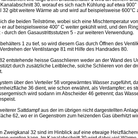
n Kanalabschnitt 30, worauf es sich nach Kühlung auf etwa 900
al 32 gibt weitere Wärme ab und wird auf beispielsweise 600°C 
ch die beiden Teilströme, wobei sich eine Mischtemperatur von
er auf beispielsweise 400° C weiter gekühlt wird, und den Rin
- durch den Gasaustrittsstutzen 5 - zur weiteren Verwendung.
kbehälters 1 zu tief, so wird diesem Gas durch Öffnen des Vent
erdrehen der Ventilstange 81 mit Hilfe des Handrades 80.
s 82 entstehende heisse Gasschlieren weder an der Wand des Unt
rstützt durch zusätzliche Leitbleche, solche Schlieren von der
t.
em über den Verteiler 58 vorgewärmtes Wasser zugeführt, das 
nheizfläche 36 dient, wie schon erwähnt, als Verdampfer; es st
rgemisch wird sodann im Abscheider 46 getrennt; das Wasser
espeist.
 weiterer Sattdampf aus der im übrigen nicht dargestellten Anla
läche 62, wo er in Gegenstrom zum heizenden Gas überhitzt wir
n Zweigkanal 32 sind im Hinblick auf eine etwaige Heizfläche
hren werden kann. Im Kanalabschnitt 30 wird dabei viel Wärme 