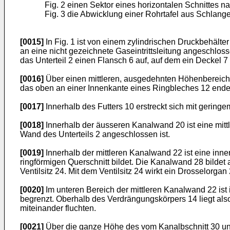
Fig. 2 einen Sektor eines horizontalen Schnittes n
Fig. 3 die Abwicklung einer Rohrtafel aus Schlang
[0015]
In Fig. 1 ist von einem zylindrischen Druckbehälter
an eine nicht gezeichnete Gaseintrittsleitung angeschlos
das Unterteil 2 einen Flansch 6 auf, auf dem ein Deckel 7
[0016]
Über einen mittleren, ausgedehnten Höhenbereich d
das oben an einer Innenkante eines Ringbleches 12 endet 
[0017]
Innerhalb des Futters 10 erstreckt sich mit gering
[0018]
Innerhalb der äusseren Kanalwand 20 ist eine mitt
Wand des Unterteils 2 angeschlossen ist.
[0019]
Innerhalb der mittleren Kanalwand 22 ist eine in
ringförmigen Querschnitt bildet. Die Kanalwand 28 bilde
Ventilsitz 24. Mit dem Ventilsitz 24 wirkt ein Drosselorg
[0020]
Im unteren Bereich der mittleren Kanalwand 22 is
begrenzt. Oberhalb des Verdrängungskörpers 14 liegt als
miteinander fluchten.
[0021]
Über die ganze Höhe des vom Kanalbschnitt 30 und