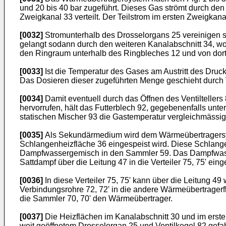
und 20 bis 40 bar zugeführt. Dieses Gas strömt durch de
Zweigkanal 33 verteilt. Der Teilstrom im ersten Zweigkan
[0032]
Stromunterhalb des Drosselorgans 25 vereinigen si
gelangt sodann durch den weiteren Kanalabschnitt 34, wo 
den Ringraum unterhalb des Ringbleches 12 und von dort 
[0033]
Ist die Temperatur des Gases am Austritt des Druc
Das Dosieren dieser zugeführten Menge geschieht durch V
[0034]
Damit eventuell durch das Öffnen des Ventilteller
hervorrufen, hält das Futterblech 92, gegebenenfalls unte
statischen Mischer 93 die Gastemperatur vergleichmässig
[0035]
Als Sekundärmedium wird dem Wärmeübertragersyst
Schlangenheizfläche 36 eingespeist wird. Diese Schlange
Dampfwassergemisch in den Sammler 59. Das Dampfwasse
Sattdampf über die Leitung 47 in die Verteiler 75, 75' eing
[0036]
In diese Verteiler 75, 75' kann über die Leitung 49
Verbindungsrohre 72, 72' in die andere Wärmeübertragerf
die Sammler 70, 70' den Wärmeübertrager.
[0037]
Die Heizflächen im Kanalabschnitt 30 und im erste
weit geöffnetem Drosselorgan 25 und Ventilkegel 82 gefa