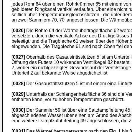
jedes Rohr 64 über einen Rohrkrümmer 65 mit einem von
gebildeten Ringkanal vertikal verlaufen. Über eine nicht 
seitlich über Temperaturausgleichsstutzen - die unter d
an zwei Sammlern 70, 70' angeschlossen. Die Wärmeübertr
[0026]
Die Rohre 64 der Wärmeübertragerfläche 62 werden
versetzten, durch die vertikale Achse des Druckgefässes 
befestigt, und die Tragbleche 61 weisen über den Höhenb
eingewunden. Die Tragbleche 61 sind nach Oben frei deh
[0027]
Oberhalb des Gasaustrittsstutzen 5 ist am Untertei
Öffnung des Futters 10 wirkenden Ventilkegel 82 besteht.
2, wobei ein nichtgezeigtes Gewinde auf der Ventilstange 
Unterteil 2 auf bekannte Weise abgedichtet ist.
[0028]
Der Gasaustrittsstutzen 5 ist mit einem eine Eintrit
[0029]
Unterhalb der Schlangenheizfläche 36 sind die Ver
enthalten kann, vor zu hohen Temperaturen geschützt.
[0030]
Der Sammler 59 ist über eine Sattdampfleitung 45 
abgeschiedenes Wasser über einen am Grund des Abscheide
eine weitere Dampfzufuhrleitung 49 angeschlossen, die z
[0031]
Das Wärmeübertragersystem nach den Fig. 1 bis 3 