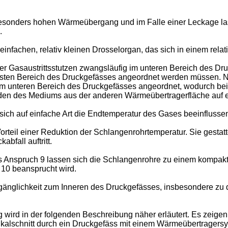
esonders hohen Wärmeübergang und im Falle einer Leckage lass
.
fachen, relativ kleinen Drosselorgan, das sich in einem relativ
asaustrittsstutzen zwangsläufig im unteren Bereich des Druc
rsten Bereich des Druckgefässes angeordnet werden müssen. 
 unteren Bereich des Druckgefässes angeordnet, wodurch bei
nden des Mediums aus der anderen Wärmeübertragerfläche auf e
ich auf einfache Art die Endtemperatur des Gases beeinflusse
rteil einer Reduktion der Schlangenrohrtemperatur. Sie gestat
bfall auftritt.
s Anspruch 9 lassen sich die Schlangenrohre zu einem kompak
 10 beansprucht wird.
gänglichkeit zum Inneren des Druckgefässes, insbesondere zu 
 wird in der folgenden Beschreibung näher erläutert. Es zeigen
ikalschnitt durch ein Druckgefäss mit einem Wärmeübertragers