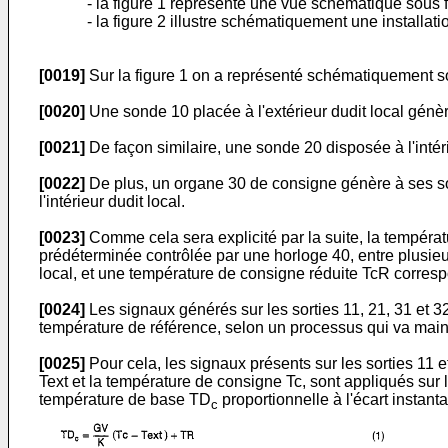
- la figure 1 représente une vue schématique sous f
- la figure 2 illustre schématiquement une installat
[0019]
Sur la figure 1 on a représenté schématiquement sous
[0020]
Une sonde 10 placée à l'extérieur dudit local génère
[0021]
De façon similaire, une sonde 20 disposée à l'intéri
[0022]
De plus, un organe 30 de consigne génère à ses sor
l'intérieur dudit local.
[0023]
Comme cela sera explicité par la suite, la tempéra
prédéterminée contrôlée par une horloge 40, entre plusie
local, et une température de consigne réduite TcR corres
[0024]
Les signaux générés sur les sorties 11, 21, 31 et 3
température de référence, selon un processus qui va maint
[0025]
Pour cela, les signaux présents sur les sorties 11 
Text et la température de consigne Tc, sont appliqués sur 
température de base TD
proportionnelle à l'écart instant
c