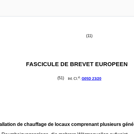
(11)
FASCICULE DE BREVET EUROPEEN
(51)
4
Int. Cl.
:
G05D
23/20
stallation de chauffage de locaux comprenant plusieurs gén