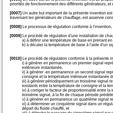
priorités de fonctionnement des différents générateurs, et
[0007]
Un autre but important de la présente invention es
traversant les générateurs de chauffage, est asservie co
[0008]
Le processus de régulation conforme à l'invention, 
[0009]
Le procédé de régulation d'une installation de cha
a) à définir une température de base en prenant e
b) à décaler la température de base à l'aide d'un si
[0010]
Le procédé de régulation conforme à la présente inve
i) à générer en permanence un premier signal repré
extérieure instantanée,
ii) à générer -en permanence un second signal repré
consigne et la température intérieure instantanée d
iii) à générer périodiquement un troisième signal re
existants entre la température de consigne et la tem
iv) à corriger le facteur de proportionnalité entre l
troisième signal, à la fin de chaque période prédét
v) à générer en permanence un quatrième signal re
vi) à déterminer un cinquième signal dans un régulat
départ du fluide chauffé, et
vii) à détecter le passage du cinquième signal pa