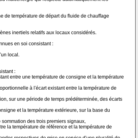
ne de température de départ du fluide de chauffage
nes inertiels relatifs aux locaux considérés.
nnues en soi consistant :
'un local.
istant :
stant entre une température de consigne et la température
portionnelle à l'écart existant entre la température de
ration, sur une période de temps prédéterminée, des écarts
consigne et la température extérieure, sur la base du
e sommation des trois premiers signaux,
ntre la température de référence et la température de
ndes respectives de mise en service d'une pluralité de