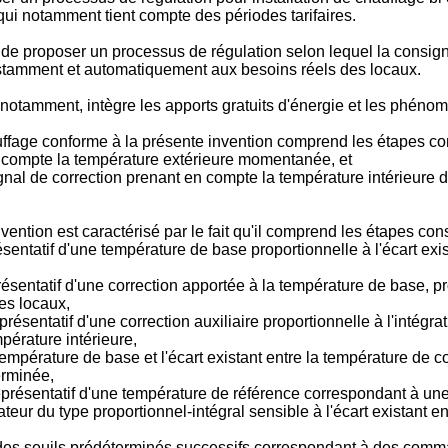
 qui notamment tient compte des périodes tarifaires.
t de proposer un processus de régulation selon lequel la consig
nstamment et automatiquement aux besoins réels des locaux.
notamment, intègre les apports gratuits d'énergie et les phénomè
uffage conforme à la présente invention comprend les étapes co
n compte la température extérieure momentanée, et
gnal de correction prenant en compte la température intérieure d
ntion est caractérisé par le fait qu'il comprend les étapes cons
sentatif d'une température de base proportionnelle à l'écart exi
sentatif d'une correction apportée à la température de base, pro
es locaux,
présentatif d'une correction auxiliaire proportionnelle à l'intég
pérature intérieure,
a température de base et l'écart existant entre la température de 
erminée,
présentatif d'une température de référence correspondant à un
eur du type proportionnel-intégral sensible à l'écart existant e
r des seuils prédéterminés successifs correspondant à des comma