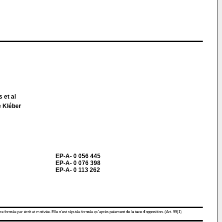
 et al
 Kléber
EP-A- 0 056 445
EP-A- 0 076 398
EP-A- 0 113 262
re formée par écrit et motivée. Elle n'est réputée formée qu'après paiement de la taxe d'opposition. (Art. 99(1)