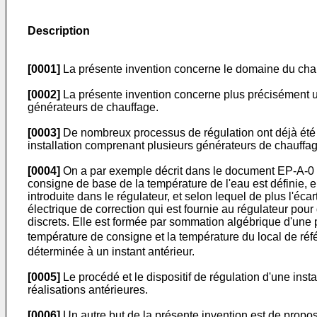
Description
[0001]
La présente invention concerne le domaine du cha
[0002]
La présente invention concerne plus précisément un
générateurs de chauffage.
[0003]
De nombreux processus de régulation ont déjà été p
installation comprenant plusieurs générateurs de chauffag
[0004]
On a par exemple décrit dans le document EP-A-0 07
consigne de base de la température de l'eau est définie, e
introduite dans le régulateur, et selon lequel de plus l'éca
électrique de correction qui est fournie au régulateur po
discrets. Elle est formée par sommation algébrique d'une
température de consigne et la température du local de référ
déterminée à un instant antérieur.
[0005]
Le procédé et le dispositif de régulation d'une ins
réalisations antérieures.
[0006]
Un autre but de la présente invention est de propo