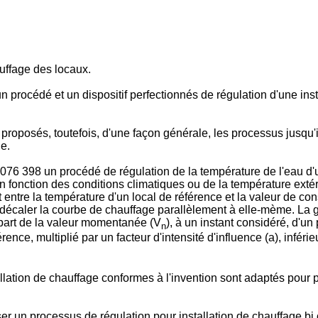
uffage des locaux.
 procédé et un dispositif perfectionnés de régulation d'une ins
roposés, toutefois, d'une façon générale, les processus jusqu'i
e.
6 398 un procédé de régulation de la température de l'eau d'un
n fonction des conditions climatiques ou de la température exté
rt entre la température d'un local de référence et la valeur de co
ur décaler la courbe de chauffage parallèlement à elle-mème. La 
 part de la valeur momentanée (V
), à un instant considéré, d'un
n
ence, multiplié par un facteur d'intensité d'influence (a), inféri
tallation de chauffage conformes à l'invention sont adaptés pou
ser un processus de régulation pour installation de chauffage b