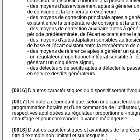
correction, le dispositif conforme à la présente inven
- des moyens d'asservissement aptes à générer un p
de consigne et la température extérieure,
- des moyens de correction principale aptes à génér
existant entre la température de consigne et la temp
- des moyens de correction auxiliaire aptes à génére
période prédéterminée, de l'écart existant entre la 
- des moyens d'autoadaptation sensibles au troisièm
de base et l'écart existant entre la température de 
- des moyens de référence aptes à générer un quat
- un régulateur proportionnel-intégral sensible à l'é
générant un cinquième signal,
- des détecteurs de seuils aptes à détecter le pa
en service desdits générateurs.
[0016]
D'autres caractéristiques du dispositif seront évoqu
[0017]
On notera cependant que, selon une caractéristique
programmation horaire et d'une commande de l'utilisateur,
respectives appliquées au régulateur proportionnel-intégr
chauffage et pour commander la vanne mélangeuse.
[0018]
D'autres caractéristiques et avantages de la présen
titre d'exemple non limitatif et sur lesquels :