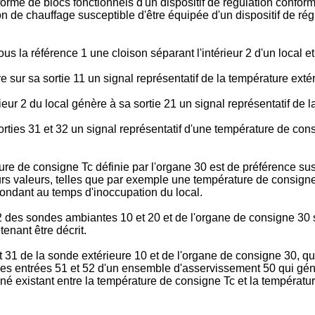
orme de blocs fonctionnels d'un dispositif de régulation conforme
ion de chauffage susceptible d'être équipée d'un dispositif de rég
 la référence 1 une cloison séparant l'intérieur 2 d'un local et l
 sur sa sortie 11 un signal représentatif de la température exté
eur 2 du local génère à sa sortie 21 un signal représentatif de l
ties 31 et 32 un signal représentatif d'une température de con
ture de consigne Tc définie par l'organe 30 est de préférence s
urs valeurs, telles que par exemple une température de consign
pondant au temps d'inoccupation du local.
2 des sondes ambiantes 10 et 20 et de l'organe de consigne 30 so
enant être décrit.
et 31 de la sonde extérieure 10 et de l'organe de consigne 30, q
les entrées 51 et 52 d'un ensemble d'asservissement 50 qui génè
ané existant entre la température de consigne Tc et la température