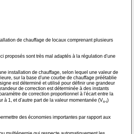
tallation de chauffage de locaux comprenant plusieurs
ci proposés sont très mal adaptés à la régulation d'une
e installation de chauffage, selon lequel une valeur de
rieure, sur la base d'une courbe de chauffage préétablie
nsigne est déterminé et utilisé pour définir une grandeur
grandeur de correction est déterminée à des instants
 paramètre de correction proportionnel à l'écart entre la
eur à 1, et d'autre part de la valeur momentanée (V
.
)
n
i
r permettre des économies importantes par rapport aux
i ou multiénergie qui respecte automatiquement les