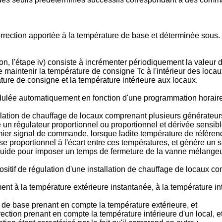
orrection apportée à la température de base et déterminée sous. f
n, l'étape iv) consiste à incrémenter périodiquement la valeur 
aintenir la température de consigne Tc à l'intérieur des locaux
ature de consigne et la température intérieure aux locaux.
dulée automatiquement en fonction d'une programmation horaire
allation de chauffage de locaux comprenant plusieurs générate
 un régulateur proportionnel ou proportionnel et dérivée sensi
er signal de commande, lorsque ladite température de référence
 proportionnel à l'écart entre ces températures, et génère un
 fluide pour imposer un temps de fermeture de la vanne mélange
itif de régulation d'une installation de chauffage de locaux co
nt à la température extérieure instantanée, à la température int
 de base prenant en compte la température extérieure, et
ection prenant en compte la température intérieure d'un local, e