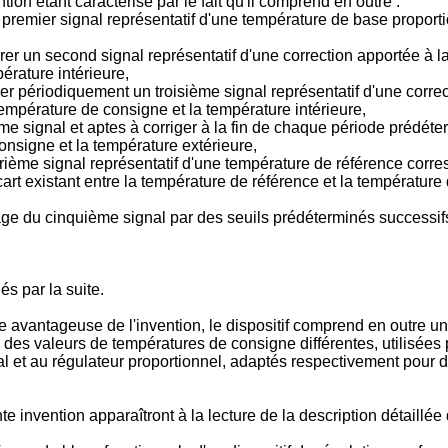
tion étant caractérisé par le fait qu'il comprend en outre :
remier signal représentatif d'une température de base proportio
er un second signal représentatif d'une correction apportée à la
érature intérieure,
r périodiquement un troisième signal représentatif d'une correcti
température de consigne et la température intérieure,
e signal et aptes à corriger à la fin de chaque période prédéter
consigne et la température extérieure,
rième signal représentatif d'une température de référence corr
cart existant entre la température de référence et la température
ssage du cinquième signal par des seuils prédéterminés succes
és par la suite.
 avantageuse de l'invention, le dispositif comprend en outre u
 des valeurs de températures de consigne différentes, utilisées
al et au régulateur proportionnel, adaptés respectivement pour 
te invention apparaîtront à la lecture de la description détaill