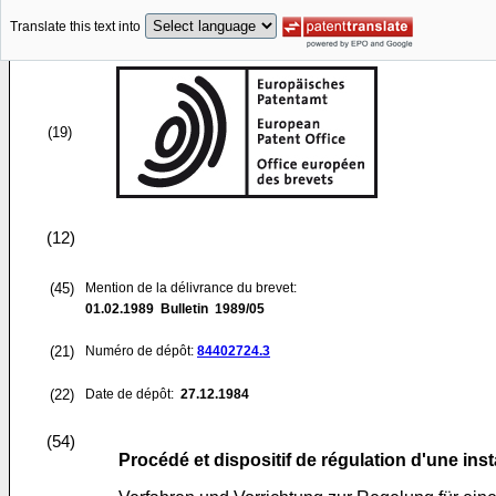
Translate this text into
(19)
(12)
(45)
Mention de la délivrance du brevet:
01.02.1989
Bulletin 1989/05
(21)
Numéro de dépôt:
84402724.3
(22)
Date de dépôt:
27.12.1984
(54)
Procédé et dispositif de régulation d'une in