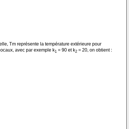
lle, Tm représente la température extérieure pour
 locaux, avec par exemple k
= 90 et k
= 20, on obtient :
1
2