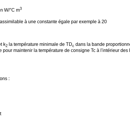
3
 en W/°C m
 assimilable à une constante égale par exemple à 20
t k
la température minimale de TD
dans la bande proportionne
2
c
 pour maintenir la température de consigne Tc à l'intérieur des
ons :
t