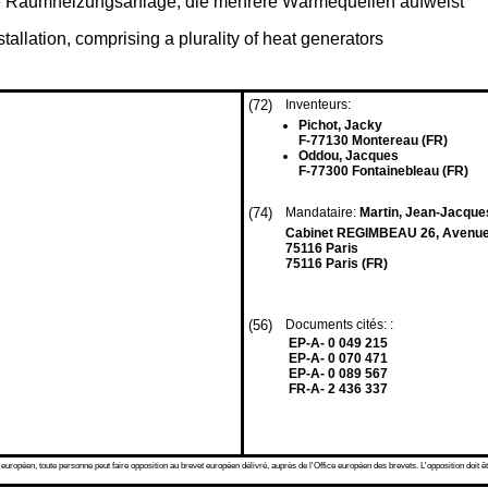
ine Raumheizungsanlage, die mehrere Wärmequellen aufweist
allation, comprising a plurality of heat generators
(72)
Inventeurs:
Pichot, Jacky
F-77130 Montereau (FR)
Oddou, Jacques
F-77300 Fontainebleau (FR)
(74)
Mandataire:
Martin, Jean-Jacques
Cabinet REGIMBEAU 26, Avenue
75116 Paris
75116 Paris (FR)
(56)
Documents cités: :
EP-A- 0 049 215
EP-A- 0 070 471
EP-A- 0 089 567
FR-A- 2 436 337
 européen, toute personne peut faire opposition au brevet européen délivré, auprès de l'Office européen des brevets. L'opposition doit êt