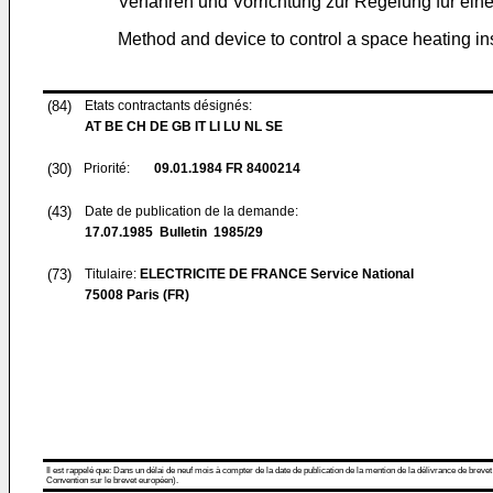
Verfahren und Vorrichtung zur Regelung für e
Method and device to control a space heating inst
(84)
Etats contractants désignés:
AT BE CH DE GB IT LI LU NL SE
(30)
Priorité:
09.01.1984
FR 8400214
(43)
Date de publication de la demande:
17.07.1985
Bulletin 1985/29
(73)
Titulaire:
ELECTRICITE DE FRANCE Service National
75008 Paris (FR)
Il est rappelé que: Dans un délai de neuf mois à compter de la date de publication de la mention de la délivrance de brevet
Convention sur le brevet européen).