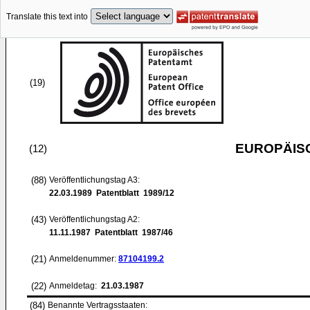
Translate this text into
(19)
EUROPÄIS
(12)
(88)
Veröffentlichungstag A3:
22.03.1989
Patentblatt 1989/12
(43)
Veröffentlichungstag A2:
11.11.1987
Patentblatt 1987/46
(21)
Anmeldenummer:
87104199.2
(22)
Anmeldetag:
21.03.1987
(84)
Benannte Vertragsstaaten: