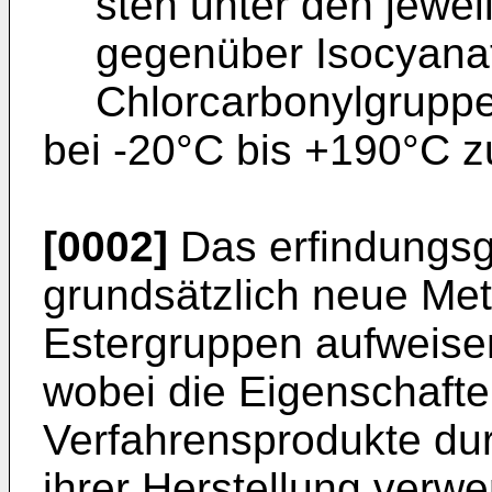
sten unter den jewe
gegenüber Isocyana
Chlorcarbonylgruppen
bei -20°C bis +190°C zu
[0002]
Das erfindungsg
grundsätzlich neue Met
Estergruppen aufweisen
wobei die Eigenschaft
Verfahrensprodukte dur
ihrer Herstellung verw