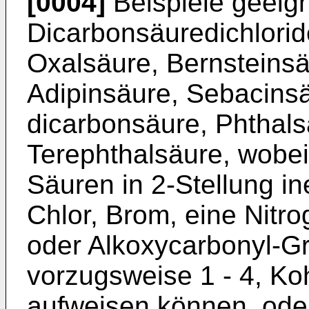
[0004]
Beispiele geeig
Dicarbonsäuredichloride
Oxalsäure, Bernsteinsä
Adipinsäure, Sebacins
dicarbonsäure, Phthals
Terephthalsäure, wobei
Säuren in 2-Stellung in
Chlor, Brom, eine Nitrog
oder Alkoxycarbonyl-Gru
vorzugsweise 1 - 4, Koh
aufweisen können, oder