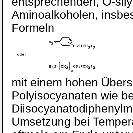
entsprechenden, O-sily
Aminoalkoholen, insbe
Formeln
mit einem hohen Über
Polyisocyana­ten wie be
Diisocyanatodiphenylm
Umsetzung bei Tempera