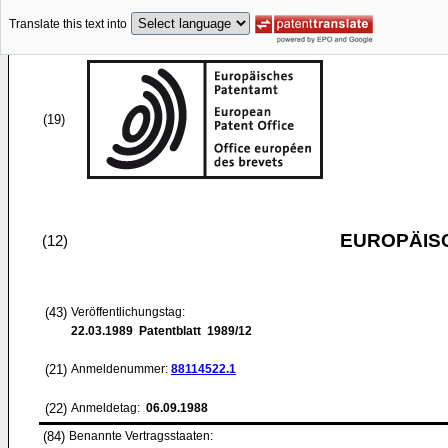
Translate this text into
(19)
EUROPÄIS
(12)
(43)
Veröffentlichungstag:
22.03.1989
Patentblatt 1989/12
(21)
Anmeldenummer:
88114522.1
(22)
Anmeldetag:
06.09.1988
(84)
Benannte Vertragsstaaten: