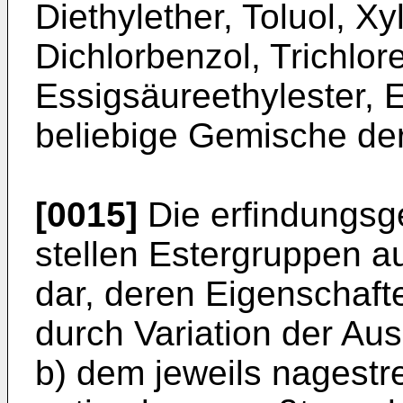
Diethylether, Toluol, Xy
Dichlorbenzol, Trichlor
Essigsäureethylester, 
belie­bige Gemische der
[0015]
Die erfindungs
stellen Ester­gruppen 
dar, deren Eigenschaf­t
durch Variation der A
b) dem jeweils nagest