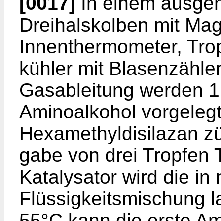
[0017]
In einem ausgeh
Dreihalskolben mit Mag
Innenthermometer, Trop
kühler mit Blasenzähle
Gasableitung werden 1
Aminoalkohol vorgelegt
Hexamethyldisilazan zü
gabe von drei Tropfen 
Kata­lysator wird die 
Flüssig­keitsmischung 
55°C kann die erste A