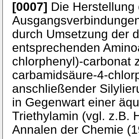
[0007]
Die Herstellung d
Ausgangsverbindungen 
durch Umsetzung der d
entsprechenden Aminoal
chlorphe­nyl)-carbonat 
carbamidsäure-4-­chlor
anschließender Silylier
in Gegenwart einer äq
Triethylamin (vgl. z.B. 
Annalen der Chemie (1