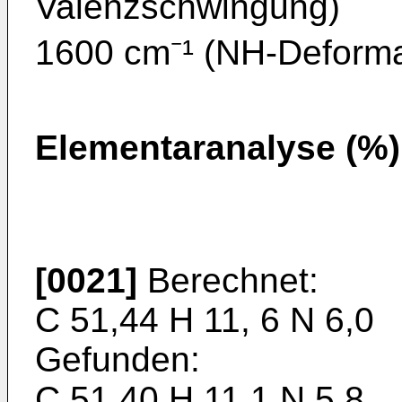
Valenzschwingung)
1600 cm⁻¹ (NH-Deform
Elementaranalyse (%)
[0021]
Berechnet:
C 51,44 H 11, 6 N 6,0
Gefunden:
C 51,40 H 11,1 N 5,8