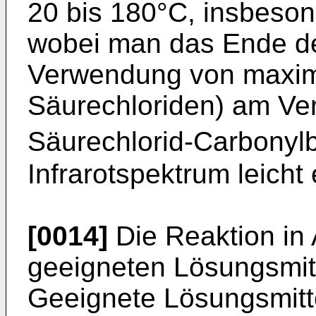
20 bis 180°C, insbe­so
wobei man das Ende der
Verwendung von maxim
Säurechloriden) am Ve
Säurechlorid-Carbo­nyl
Infrarotspektrum leicht
[0014]
Die Reaktion in
geeigne­ten Lösungsmit
Geeignete Lö­sungsmitt