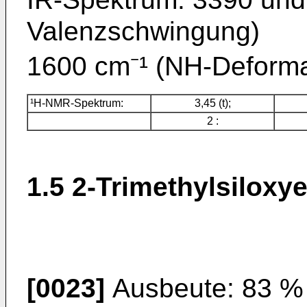
Valenzschwingung)
1600 cm⁻¹ (NH-Deform
¹H-NMR-Spektrum:
3,45 (t);
2 :
1.5 2-Trimethylsiloxy
[0023]
Ausbeute: 83 %