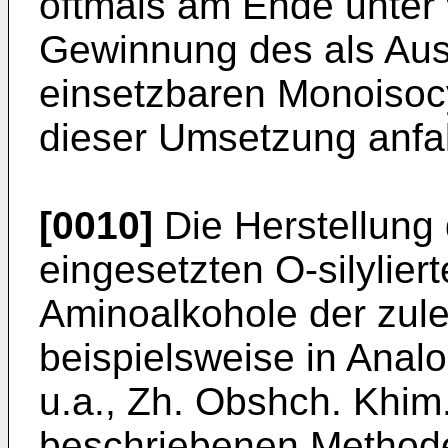
oftmals am Ende unter
Gewin­nung des als Au
einsetzbaren Monoiso­c
dieser Umsetzung anfall
[0010]
Die Herstellung
eingesetzten O-silylie
Aminoalkohole der zu­l
beispielsweise in Analo
u.a., Zh. Obshch. Khim
beschriebenen Methode