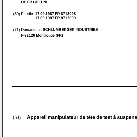
DE FR GB IT NL
(30)
Priorité:
17.09.1987
FR 8713098
17.09.1987
FR 8713099
(71)
Demandeur:
SCHLUMBERGER INDUSTRIES
F-92120 Montrouge (FR)
Appareil manipulateur de tête de test à suspen
(54)