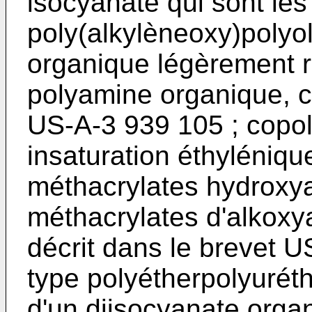
isocyanate qui sont les
poly(alkylèneoxy)polyo
organique légèrement r
polyamine organique, c
US-A-3 939 105 ; cop
insaturation éthyléniqu
méthacrylates hydroxyal
méthacrylates d'alkoxy
décrit dans le brevet U
type polyéther­polyurét
d'un diisocyanate orga