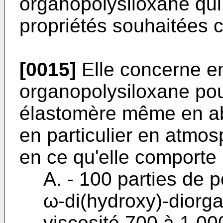
organopolysiloxane qui
propriétés souhaitées c
[0015]
Elle concerne en
organopolysiloxane pou
élastomère même en abs
en particulier en atmos
en ce qu'elle comporte 
A. - 100 parties de 
ω-di(hydroxy)-­diorg
viscosité 700 à 1 0