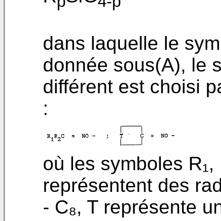
p
4-p
dans laquelle le symb
donnée sous(A), le 
différent est choisi 
:
où les symboles R₁, 
représentent des ra
- C₈, T représente un