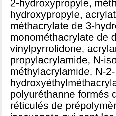
2-hydroxypropyle, méth
hydroxypropyle, acryla
méthacrylate de 3-hydr
monométhacrylate de di
vinylpyrrolidone, acryl
propylacrylamide, N-is
méthylacrylamide, N-2-
hydroxyéthylméthacryla
polyuréthanne formés 
réticulés de prépolymè