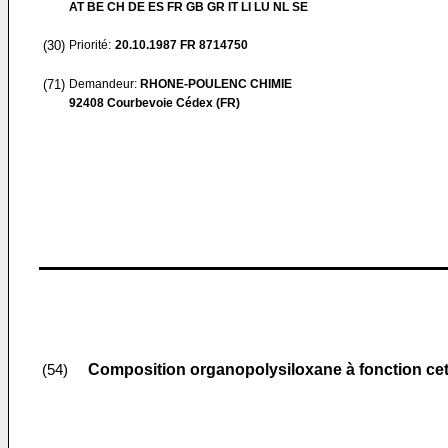
AT BE CH DE ES FR GB GR IT LI LU NL SE
(30)
Priorité:
20.10.1987
FR 8714750
(71)
Demandeur:
RHONE-POULENC CHIMIE
92408 Courbevoie Cédex (FR)
Composition organopolysiloxane à fonction c
(54)