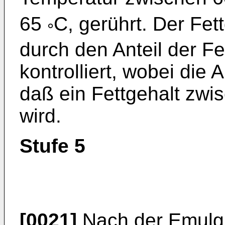
65
C, gerührt. Der Fet
°
durch den Anteil der F
kontrolliert, wobei die
daß ein Fettgehalt zwi
wird.
Stufe 5
[0021]
Nach der Emulgi