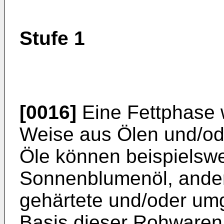
Stufe 1
[0016]
Eine Fettphase w
Weise aus Ölen und/ode
Öle können beispielswei
Sonnenblumenöl, ander
gehärtete und/oder umg
Basis dieser Rohwaren 