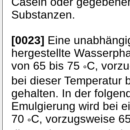
Casein oder gegebenen
Substanzen.
[0023]
Eine unabhängig
hergestellte Wasserpha
von 65 bis 75
C, vorz
°
bei dieser Temperatur 
gehalten. In der folgen
Emulgierung wird bei e
70
C, vorzugsweise 6
°