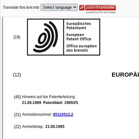
Translate this text into
(19)
EUROPÄI
(12)
(45)
Hinweis auf die Patenterteilung:
21.06.1989
Patentblatt 1989/25
(21)
Anmeldenummer:
85110512.2
(22)
Anmeldetag:
21.08.1985