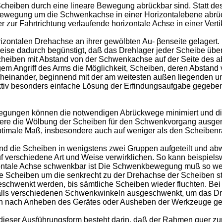
heiben durch eine lineare Bewegung abrückbar sind. Statt de
wegung um die Schwenkachse in einer Horizontalebene abrückb
 zur Fahrtrichtung verlaufende horizontale Achse in einer Ver
rizontalen Drehachse an ihrer gewölbten Au- βenseite gelagert.
e dadurch begünstigt, daß das Drehlager jeder Scheibe über e
heiben mit Abstand von der Schwenkachse auf der Seite des a
m Angriff des Arms die Möglichkeit, Scheiben, deren Abstand v
cheinander, beginnend mit der am weitesten außen liegenden u
ktiv besonders einfache Lösung der Erfindungsaufgabe gegeben
ungen können die notwendigen Abrückwege minimiert und die Z
re die Wölbung der Scheiben für den Schwenkvorgang ausgenu
ptimale Maß, insbesondere auch auf weniger als den Scheibenra
nd die Scheiben in wenigstens zwei Gruppen aufgeteilt und a
f verschiedene Art und Weise verwirklichen. So kann beispiel
izontale Achse schwenkbar ist Die Schwenkbewegung muß so wei
die Scheiben um die senkrecht zu der Drehachse der Scheiben
schwenkt werden, bis sämtliche Scheiben wieder fluchten. Be
lls verschiedenen Schwenkwinkeln ausgeschwenkt, um das Dre
en nach Anheben des Gerätes oder Ausheben der Werkzeuge ge
 dieser Ausführungsform besteht darin, daß der Rahmen quer zu