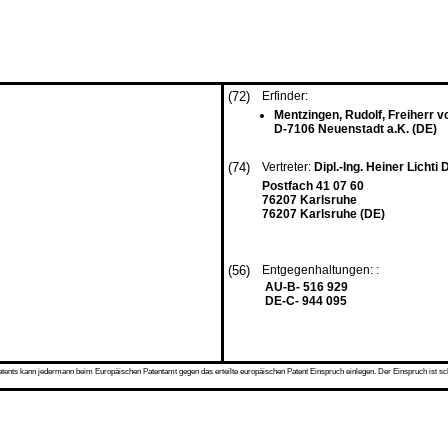
(72)
Erfinder:
Mentzingen, Rudolf, Freiherr v
D-7106 Neuenstadt a.K. (DE)
(74)
Vertreter:
Dipl.-Ing. Heiner Lichti
Postfach 41 07 60
76207 Karlsruhe
76207 Karlsruhe (DE)
(56)
Entgegenhaltungen: :
AU-B- 516 929
DE-C- 944 095
s kann jedermann beim Europäischen Patentamt gegen das erteilte europäischen Patent Einspruch einlegen. Der Einspruch ist schriftli