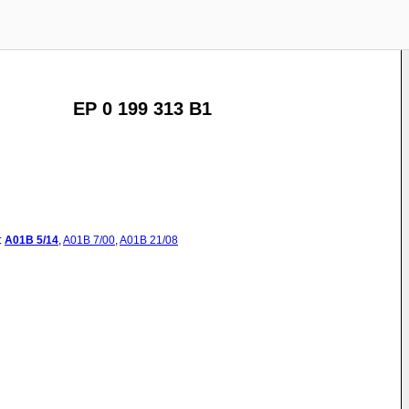
EP 0 199 313 B1
:
A01B
5/14
,
A01B
7/00
,
A01B
21/08