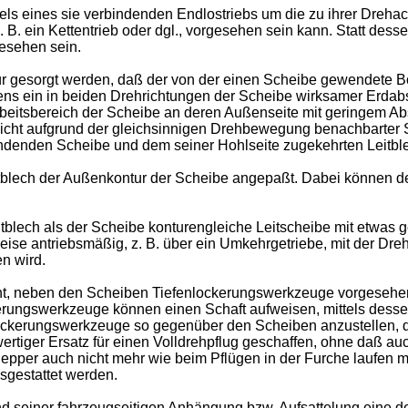
els eines sie verbindenden Endlostriebs um die zu ihrer Dreh
. B. ein Kettentrieb oder dgl., vorgesehen sein kann. Statt des
esehen sein.
 gesorgt werden, daß der von der einen Scheibe gewendete B
ns ein in beiden Drehrichtungen der Scheibe wirksamer Erdabstr
Arbeitsbereich der Scheibe an deren Außenseite mit geringem Ab
nicht aufgrund der gleichsinnigen Drehbewegung benachbarte
denden Scheibe und dem seiner Hohlseite zugekehrten Leitble
leitblech der Außenkontur der Scheibe angepaßt. Dabei können de
leitblech als der Scheibe konturengleiche Leitscheibe mit etw
eise antriebsmäßig, z. B. über ein Umkehrgetriebe, mit der Dre
n wird.
nt, neben den Scheiben Tiefenlockerungswerkzeuge vorgesehen,
kerungswerkzeuge können einen Schaft aufweisen, mittels desse
lockerungswerkzeuge so gegenüber den Scheiben anzustellen, da
wertiger Ersatz für einen Volldrehpflug geschaffen, ohne daß au
lepper auch nicht mehr wie beim Pflügen in der Furche laufen m
sgestattet werden.
einer fahrzeugseitigen Anhängung bzw. Aufsattelung eine de