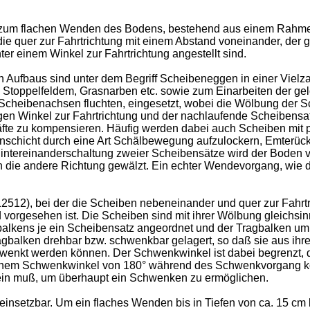
ät zum flachen Wenden des Bodens, bestehend aus einem Rahme
uer zur Fahrtrichtung mit einem Abstand voneinander, der ge
er einem Winkel zur Fahrtrichtung angestellt sind.
ufbaus sind unter dem Begriff Scheibeneggen in einer Vielzah
B. Stoppelfeldem, Grasnarben etc. sowie zum Einarbeiten der ge
 Scheibenachsen fluchten, eingesetzt, wobei die Wölbung der 
rägen Winkel zur Fahrtrichtung und der nachlaufende Scheiben
räfte zu kompensieren. Häufig werden dabei auch Scheiben mit p
enschicht durch eine Art Schälbewegung aufzulockern, Emterück
intereinanderschaltung zweier Scheibensätze wird der Boden v
die andere Richtung gewälzt. Ein echter Wendevorgang, wie die
12), bei der die Scheiben nebeneinander und quer zur Fahrt
 vorgesehen ist. Die Scheiben sind mit ihrer Wölbung gleichsinn
balkens je ein Scheibensatz angeordnet und der Tragbalken um
agbalken drehbar bzw. schwenkbar gelagert, so daß sie aus ihre
wenkt werden können. Der Schwenkwinkel ist dabei begrenzt, d
inem Schwenkwinkel von 180° während des Schwenkvorgang koll
ein muß, um überhaupt ein Schwenken zu ermöglichen.
einsetzbar. Um ein flaches Wenden bis in Tiefen von ca. 15 cm 