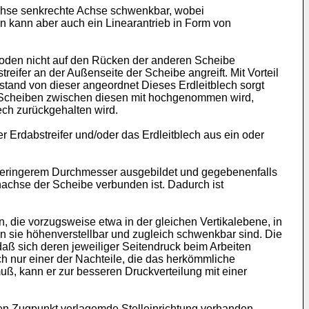
achse senkrechte Achse schwenkbar, wobei
sen kann aber auch ein Linearantrieb in Form von
oden nicht auf den Rücken der anderen Scheibe
eifer an der Außenseite der Scheibe angreift. Mit Vorteil
stand von dieser angeordnet Dieses Erdleitblech sorgt
r Scheiben zwischen diesen mit hochgenommen wird,
ch zurückgehalten wird.
r Erdabstreifer und/oder das Erdleitblech aus ein oder
as geringerem Durchmesser ausgebildet und gegebenenfalls
hachse der Scheibe verbunden ist. Dadurch ist
 die vorzugsweise etwa in der gleichen Vertikalebene, in
n sie höhenverstellbar und zugleich schwenkbar sind. Die
ß sich deren jeweiliger Seitendruck beim Arbeiten
ch nur einer der Nachteile, die das herkömmliche
uß, kann er zur besseren Druckverteilung mit einer
n Zugpunkt verlagemde Stelleinrichtung vorhanden.