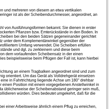
n und mehreren von diesem an etwa vertikalen
ringer ist als der Scheibendurchmesser, angeordnet, an
l von Ausführungsformen bekannt. Sie dienen in erster
lockerten Pflanzen bzw. Emterückstände in den Boden. In
Scheiben bei den beiden Sätzen gegeneinander gerichtet
satz unter dem Komplementärwinkel gegenüber der
rofiliertem Umfang verwendet. Die Scheiben erfüllen
stände und dgl. zu zerkleinern und diese beim
on dem vorlaufenden Scheibensatz in der einen
s beispielsweise beim Pflügen der Fall ist, kann hierbei
richtung an einem Tragbalken angeordnet sind und zum
ig orientiert. Um das Gerät als Volldrehgerät einsetzen
 eine in Fahrtrichtung liegende Achse um 180° drehbar
r einen Position mit einem vorgegebenen Anstellwinkel in
a üblicherweise der Scheibenabstand geringer sein muß,
idieren würden. Dies bedeutet umgekehrt, daß für die
bei einer Arbeitsweise ähnlich einem Pflug zu erreichen,