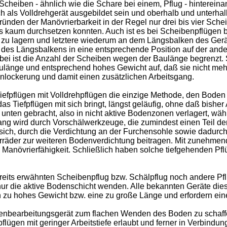
Scheiben - ähnlich wie die Schare bei einem, Pflug - hinterein
ch als Volldrehgerät ausgebildet sein und oberhalb und unter
den der Manövrierbarkeit in der Regel nur drei bis vier Scheib
axis kaum durchsetzen konnten. Auch ist es bei Scheibenpflügen
u lagern und letztere wiederum an dem Längsbalken des Gerät
te des Längsbalkens in eine entsprechende Position auf der ande
bei ist die Anzahl der Scheiben wegen der Baulänge begrenzt. 
länge und entsprechend hohes Gewicht auf, daß sie nicht mehr 
fenlockerung und damit einen zusätzlichen Arbeitsgang.
efpflügen mit Volldrehpflügen die einzige Methode, den Boden 
as Tiefpflügen mit sich bringt, längst geläufig, ohne daß bisher
nten gebracht, also in nicht aktive Bodenzonen verlagert, w
g wird durch Vorschälwerkzeuge, die zumindest einen Teil der
bt sich, durch die Verdichtung an der Furchensohle sowie dadu
räder zur weiteren Bodenverdichtung beitragen. Mit zunehmender
 Manövrierfähigkeit. Schließlich haben solche tiefgehenden Pf
its erwähnten Scheibenpflug bzw. Schälpflug noch andere Pfluga
nur die aktive Bodenschicht wenden. Alle bekannten Geräte dies
in zu hohes Gewicht bzw. eine zu große Länge und erfordern ein
enbearbeitungsgerät zum flachen Wenden des Boden zu schaffen
flügen mit geringer Arbeitstiefe erlaubt und ferner in Verbin