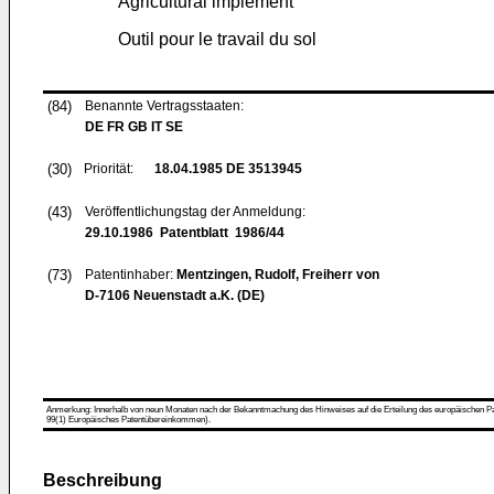
Agricultural implement
Outil pour le travail du sol
(84)
Benannte Vertragsstaaten:
DE FR GB IT SE
(30)
Priorität:
18.04.1985
DE 3513945
(43)
Veröffentlichungstag der Anmeldung:
29.10.1986
Patentblatt 1986/44
(73)
Patentinhaber:
Mentzingen, Rudolf, Freiherr von
D-7106 Neuenstadt a.K. (DE)
Anmerkung: Innerhalb von neun Monaten nach der Bekanntmachung des Hinweises auf die Erteilung des europäischen Patent
99(1) Europäisches Patentübereinkommen).
Beschreibung