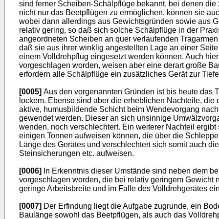
sind ferner Scheiben-Schälpflüge bekannt, bei denen die 
nicht nur das Beetpflügen zu ermöglichen, können sie au
wobei dann allerdings aus Gewichtsgründen sowie aus Grün
relativ gering, so daß sich solche Schälpflüge in der Pr
angeordneten Scheiben an quer verlaufenden Tragarmen z
daß sie aus ihrer winklig angestellten Lage an einer Sei
einem Volldrehpflug eingesetzt werden können. Auch hier
vorgeschlagen worden, weisen aber eine derart große Bau
erfordern alle Schälpflüge ein zusätzliches Gerät zur Tie
[0005]
Aus den vorgenannten Gründen ist bis heute das Ti
lockem. Ebenso sind aber die erheblichen Nachteile, die d
aktive, humusbildende Schicht beim Wendevorgang nach u
gewendet werden. Dieser an sich unsinnige Umwälzvorgan
wenden, noch verschlechtert. Ein weiterer Nachteil ergi
einigen Tonnen aufweisen können, die über die Schlepper
Länge des Gerätes und verschlechtert sich somit auch die
Steinsicherungen etc. aufweisen.
[0006]
In Erkenntnis dieser Umstände sind neben dem bere
vorgeschlagen worden, die bei relativ geringem Gewicht 
geringe Arbeitsbreite und im Falle des Volldrehgerätes e
[0007]
Der Erfindung liegt die Aufgabe zugrunde, ein Bod
Baulänge sowohl das Beetpflügen, als auch das Volldrehp