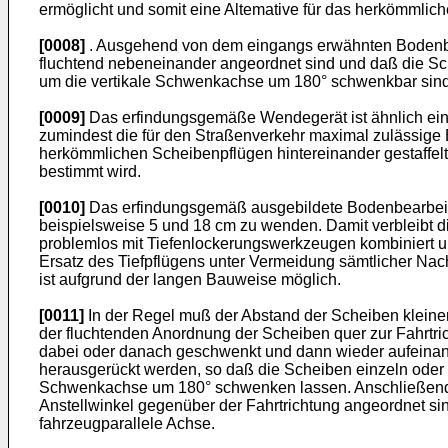
ermöglicht und somit eine Altemative für das herkömmlic
[0008]
. Ausgehend von dem eingangs erwähnten Bodenbea
fluchtend nebeneinander angeordnet sind und daß die Sch
um die vertikale Schwenkachse um 180° schwenkbar sind,
[0009]
Das erfindungsgemäße Wendegerät ist ähnlich einer
zumindest die für den Straßenverkehr maximal zulässige B
herkömmlichen Scheibenpflügen hintereinander gestaffelt
bestimmt wird.
[0010]
Das erfindungsgemäß ausgebildete Bodenbearbeitu
beispielsweise 5 und 18 cm zu wenden. Damit verbleibt d
problemlos mit Tiefenlockerungswerkzeugen kombiniert un
Ersatz des Tiefpflügens unter Vermeidung sämtlicher Nach
ist aufgrund der langen Bauweise möglich.
[0011]
In der Regel muß der Abstand der Scheiben kleiner
der fluchtenden Anordnung der Scheiben quer zur Fahrtri
dabei oder danach geschwenkt und dann wieder aufeinand
herausgerückt werden, so daß die Scheiben einzeln oder 
Schwenkachse um 180° schwenken lassen. Anschließend
Anstellwinkel gegenüber der Fahrtrichtung angeordnet s
fahrzeugparallele Achse.