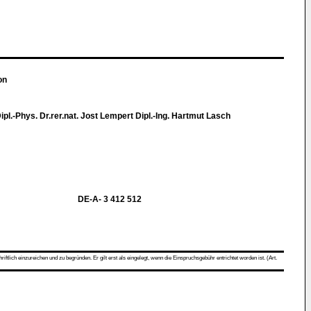
on
 Dipl.-Phys. Dr.rer.nat. Jost Lempert Dipl.-Ing. Hartmut Lasch
DE-A- 3 412 512
ch einzureichen und zu begründen. Er gilt erst als eingelegt, wenn die Einspruchsgebühr entrichtet worden ist. (Art.