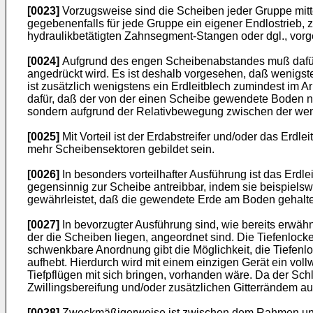
[0023]
Vorzugsweise sind die Scheiben jeder Gruppe mitt
gegebenenfalls für jede Gruppe ein eigener Endlostrieb, z
hydraulikbetätigten Zahnsegment-Stangen oder dgl., vorg
[0024]
Aufgrund des engen Scheibenabstandes muß dafür
angedrückt wird. Es ist deshalb vorgesehen, daß wenigste
ist zusätzlich wenigstens ein Erdleitblech zumindest im 
dafür, daß der von der einen Scheibe gewendete Boden 
sondern aufgrund der Relativbewegung zwischen der wen
[0025]
Mit Vorteil ist der Erdabstreifer und/oder das Erd
mehr Scheibensektoren gebildet sein.
[0026]
In besonders vorteilhafter Ausführung ist das Erd
gegensinnig zur Scheibe antreibbar, indem sie beispielsw
gewährleistet, daß die gewendete Erde am Boden gehalte
[0027]
In bevorzugter Ausführung sind, wie bereits erwäh
der die Scheiben liegen, angeordnet sind. Die Tiefenloc
schwenkbare Anordnung gibt die Möglichkeit, die Tiefen
aufhebt. Hierdurch wird mit einem einzigen Gerät ein voll
Tiefpflügen mit sich bringen, vorhanden wäre. Da der Sch
Zwillingsbereifung und/oder zusätzlichen Gitterrändem au
[0028]
Zweckmäßigerweise ist zwischen dem Rahmen und s