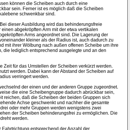
ssen können die Scheiben auch durch eine
ar sein. Ferner ist es möglich daß die Scheiben
tikalebene schwenkbar sind.
 Bei dieser Ausbildung wird das behinderungsfreie
inen abgekröpften Arm mit der etwa vertikalen
bgekröpften Arms angeordnet sind. Die Lagerung der
oneinander kleiner als der Radius ist, auch dadurch zu
nd mit ihrer Wölbung nach außen offenen Scheibe um ihre
, die lediglich entsprechend ausgelegte und an den
eit für das Umstellen der Scheiben verkürzt werden.
tzt werden. Dabei kann der Abstand der Scheiben auf
dius verringert werden.
bwechselnd der einen und der anderen Gruppe zugeordnet.
sweise die eine Scheibengruppe dadurch abrückbar sein,
t reichen, daß die Scheiben der beiden Gruppen sich
 stehende Achse geschwenkt und nachher die gesamte
i drei oder mehr Gruppen werden wenigstens zwei
hen der Scheiben behinderungsfrei zu ermöglichen. Die
dreht werden.
r Fahrtrichtung entsprechend der Anzahl der