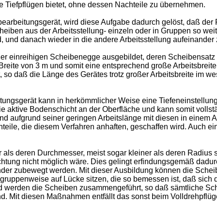
he Tiefpflügen bietet, ohne dessen Nachteile zu übernehmen.
rbeitungsgerät, wird diese Aufgabe dadurch gelöst, daß der 
eiben aus der Arbeitsstellung- einzeln oder in Gruppen so weit
 und danach wieder in die andere Arbeitsstellung aufeinander
 einreihigen Scheibenegge ausgebildet, deren Scheibensatz si
reite von 3 m und somit eine entsprechend große Arbeitsbreite
, so daß die Länge des Gerätes trotz großer Arbeitsbreite im
ngsgerät kann in herkömmlicher Weise eine Tiefeneinstellung
ie aktive Bodenschicht an der Oberfläche und kann somit volls
d aufgrund seiner geringen Arbeitslänge mit diesen in einem Ar
teile, die diesem Verfahren anhaften, geschaffen wird. Auch e
 als deren Durchmesser, meist sogar kleiner als deren Radius 
chtung nicht möglich wäre. Dies gelingt erfindungsgemäß dadu
er zubewegt werden. Mit dieser Ausbildung können die Scheibe
gruppenweise auf Lücke sitzen, die so bemessen ist, daß sich
 werden die Scheiben zusammengeführt, so daß sämtliche Sc
ind. Mit diesen Maßnahmen entfällt das sonst beim Volldrehpf