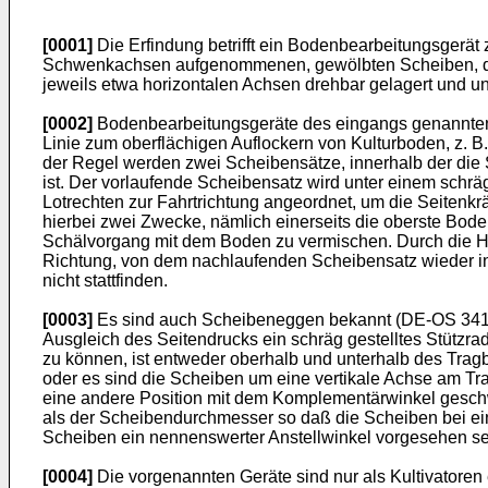
[0001]
Die Erfindung betrifft ein Bodenbearbeitungsger
Schwenkachsen aufgenommenen, gewölbten Scheiben, die q
jeweils etwa horizontalen Achsen drehbar gelagert und unt
[0002]
Bodenbearbeitungsgeräte des eingangs genannten A
Linie zum oberflächigen Auflockern von Kulturboden, z. 
der Regel werden zwei Scheibensätze, innerhalb der die
ist. Der vorlaufende Scheibensatz wird unter einem sch
Lotrechten zur Fahrtrichtung angeordnet, um die Seitenk
hierbei zwei Zwecke, nämlich einerseits die oberste Bod
Schälvorgang mit dem Boden zu vermischen. Durch die H
Richtung, von dem nachlaufenden Scheibensatz wieder in 
nicht stattfinden.
[0003]
Es sind auch Scheibeneggen bekannt (DE-OS 34125
Ausgleich des Seitendrucks ein schräg gestelltes Stützrad
zu können, ist entweder oberhalb und unterhalb des Trag
oder es sind die Scheiben um eine vertikale Achse am Tr
eine andere Position mit dem Komplementärwinkel gesch
als der Scheibendurchmesser so daß die Scheiben bei e
Scheiben ein nennenswerter Anstellwinkel vorgesehen s
[0004]
Die vorgenannten Geräte sind nur als Kultivatoren 