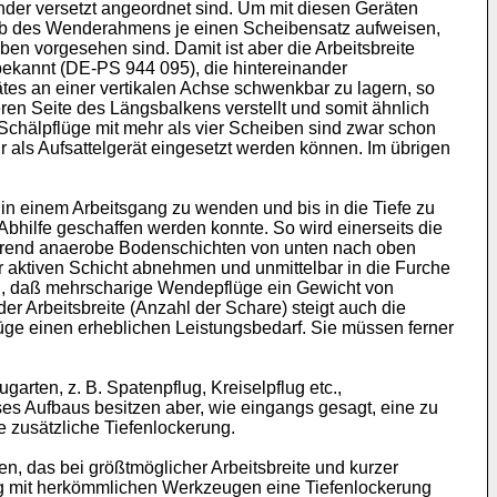
ander versetzt angeordnet sind. Um mit diesen Geräten
halb des Wenderahmens je einen Scheibensatz aufweisen,
en vorgesehen sind. Damit ist aber die Arbeitsbreite
 bekannt (DE-PS 944 095), die hintereinander
es an einer vertikalen Achse schwenkbar zu lagern, so
ren Seite des Längsbalkens verstellt und somit ähnlich
Schälpflüge mit mehr als vier Scheiben sind zwar schon
als Aufsattelgerät eingesetzt werden können. Im übrigen
in einem Arbeitsgang zu wenden und bis in die Tiefe zu
 Abhilfe geschaffen werden konnte. So wird einerseits die
ährend anaerobe Bodenschichten von unten nach oben
 aktiven Schicht abnehmen und unmittelbar in die Furche
rch, daß mehrscharige Wendepflüge ein Gewicht von
 Arbeitsbreite (Anzahl der Schare) steigt auch die
lüge einen erheblichen Leistungsbedarf. Sie müssen ferner
rten, z. B. Spatenpflug, Kreiselpflug etc.,
es Aufbaus besitzen aber, wie eingangs gesagt, eine zu
e zusätzliche Tiefenlockerung.
, das bei größtmöglicher Arbeitsbreite und kurzer
dung mit herkömmlichen Werkzeugen eine Tiefenlockerung