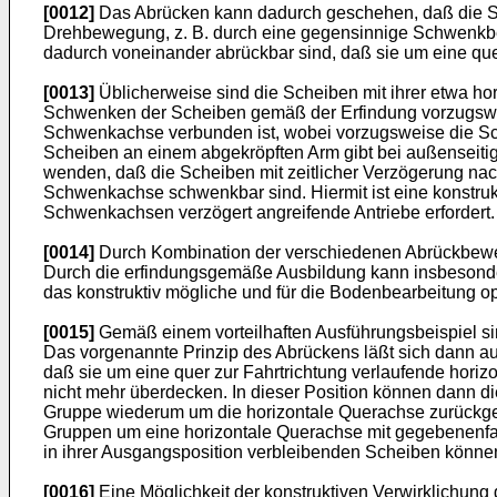
[0012]
Das Abrücken kann dadurch geschehen, daß die Sc
Drehbewegung, z. B. durch eine gegensinnige Schwenkbe
dadurch voneinander abrückbar sind, daß sie um eine quer
[0013]
Üblicherweise sind die Scheiben mit ihrer etwa ho
Schwenken der Scheiben gemäß der Erfindung vorzugsweis
Schwenkachse verbunden ist, wobei vorzugsweise die Sc
Scheiben an einem abgekröpften Arm gibt bei außenseitige
wenden, daß die Scheiben mit zeitlicher Verzögerung na
Schwenkachse schwenkbar sind. Hiermit ist eine konstru
Schwenkachsen verzögert angreifende Antriebe erfordert.
[0014]
Durch Kombination der verschiedenen Abrückbeweg
Durch die erfindungsgemäße Ausbildung kann insbesonde
das konstruktiv mögliche und für die Bodenbearbeitung o
[0015]
Gemäß einem vorteilhaften Ausführungsbeispiel si
Das vorgenannte Prinzip des Abrückens läßt sich dann au
daß sie um eine quer zur Fahrtrichtung verlaufende hor
nicht mehr überdecken. In dieser Position können dann 
Gruppe wiederum um die horizontale Querachse zurückge
Gruppen um eine horizontale Querachse mit gegebenenfa
in ihrer Ausgangsposition verbleibenden Scheiben könn
[0016]
Eine Möglichkeit der konstruktiven Verwirklichung