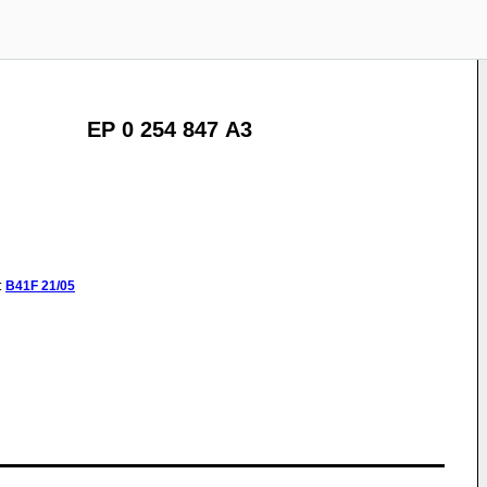
EP 0 254 847 A3
:
B41F
21/05