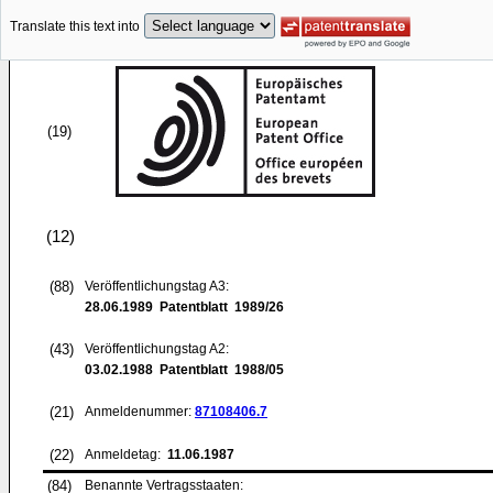
Translate this text into
(19)
(12)
(88)
Veröffentlichungstag A3:
28.06.1989
Patentblatt 1989/26
(43)
Veröffentlichungstag A2:
03.02.1988
Patentblatt 1988/05
(21)
Anmeldenummer:
87108406.7
(22)
Anmeldetag:
11.06.1987
(84)
Benannte Vertragsstaaten: