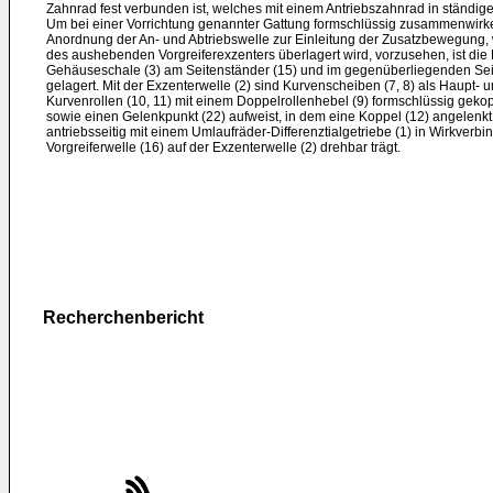
Zahnrad fest verbunden ist, welches mit einem Antriebszahnrad in ständigem
Um bei einer Vorrichtung genannter Gattung formschlüssig zusammenwirke
Anordnung der An- und Abtriebswelle zur Einleitung der Zusatzbewegung
des aushebenden Vor­greiferexzenters überlagert wird, vorzusehen, ist die E
Gehäuseschale (3) am Seitenständer (15) und im gegenüberliegenden Sei
gelagert. Mit der Exzenterwelle (2) sind Kurvenscheiben (7, 8) als Haupt- u
Kurven­rollen (10, 11) mit einem Doppelrollenhebel (9) formschlüssig gekop
sowie einen Ge­lenkpunkt (22) aufweist, in dem eine Koppel (12) angelenkt 
antriebsseitig mit einem Umlaufräder-Differenztialgetriebe (1) in Wirkverbin
Vorgreiferwelle (16) auf der Exzenterwelle (2) drehbar trägt.
Recherchenbericht