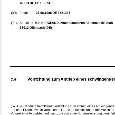
AT CH DE GB IT LI SE
(30)
Priorität:
26.06.1986
DE 3621385
(71)
Anmelder:
M.A.N.-ROLAND Druckmaschinen Aktiengesellschaft
63012 Offenbach (DE)
Vorrichtung zum Antrieb eines schwingenden
(54)
(57)
Die Erfindung betrifft eine Vorrichtung zum Antrieb eines schwingende
der eine Exzenterwelle vorgesehen ist, die im Seitenständer der Ma­schine 
Vorgreiferwelle drehbar aufnimmt, die von einer Kurvensteuerung beeinfluß