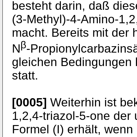
besteht darin, daß die
(3-Methyl)-4-Amino-1,2,
macht. Bereits mit der
β
N
-Propionyl­carbazinsä
gleichen Bedingun­gen 
statt.
[0005]
Weiterhin ist b
1,2,4-triazol-5-­one de
Formel (I) erhält, wen