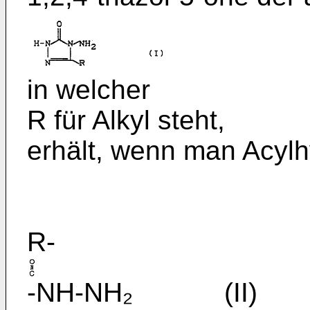
in welcher
R für Alkyl steht,
erhält, wenn man Acylhy
R-
-NH-NH₂ (II)