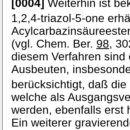
[0004]
Weiterhin ist b
1,2,4-triazol-5-­one er
Acylcarbazinsäureester
(vgl. Chem. Ber.
98
, 30
diesem Verfahren sind e
Ausbeuten, insbesond
berücksichtigt, daß die
welche als Ausgangs­ve
werden, ebenfalls erst
Ein weiterer gravieren