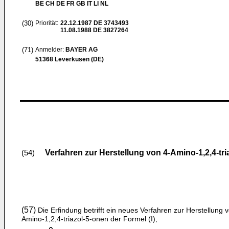
BE CH DE FR GB IT LI NL
(30)
Priorität:
22.12.1987
DE 3743493
11.08.1988
DE 3827264
(71)
Anmelder:
BAYER AG
51368 Leverkusen (DE)
Verfahren zur Herstellung von 4-Amino-1,2,4-tri
(54)
(57)
Die Erfindung betrifft ein neues Verfahren zur Herstel­lung 
Amino-1,2,4-triazol-5-onen der Formel (I),