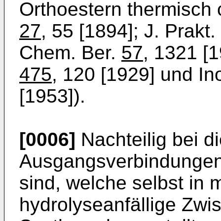
Orthoestern thermisch c
27
, 55 [1894]; J. Prakt
Chem. Ber.
57
, 1321 [
475
, 120 [1929] und I
[1953]).
[0006]
Nachteilig bei d
Ausgangs­verbindungen 
sind, welche selbst in 
hydrolyseanfällige Zwi