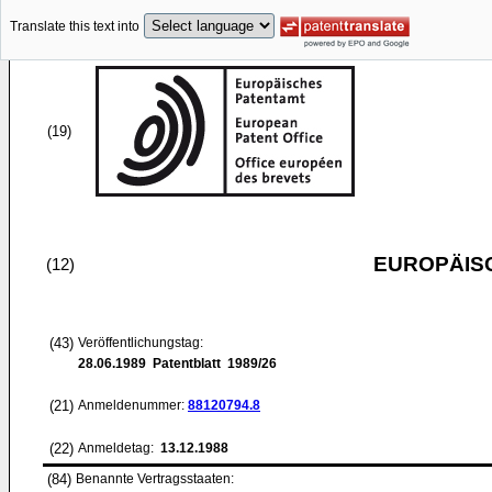
Translate this text into
(19)
EUROPÄIS
(12)
(43)
Veröffentlichungstag:
28.06.1989
Patentblatt 1989/26
(21)
Anmeldenummer:
88120794.8
(22)
Anmeldetag:
13.12.1988
(84)
Benannte Vertragsstaaten: