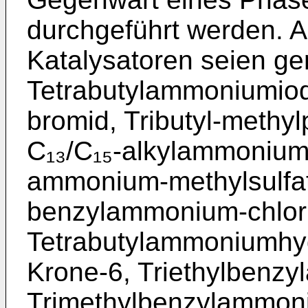
durchgeführt werden. Al
Katalysatoren seien ge­
Tetrabutylammoniumiod
bromid, Tributyl-methy
C₁₃/­C₁₅-alkylammonium
ammonium-­methylsulfat
benzylammonium-­chlor
Tetrabutylammoniumhyd
Krone-6, Triethylbenz
Trimethylbenzyl­ammoni