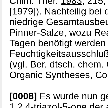
Chim. Ther.
1983
, 215
[1979]). Nachteilig bei 
niedrige Gesamt­ausbeu
Pinner-Salze, wozu Re­
Tagen benötigt werden
Feuchtigkeitsausschlu
(vgl. Ber. dtsch. chem.
Organic Syntheses, Coll.
[0008]
Es wurde nun g
1,2,4-triazol-5-­one der