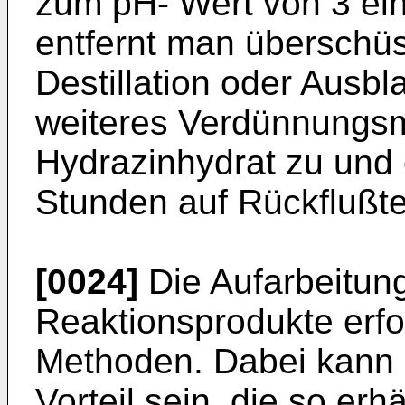
zum pH- Wert von 3 ei
entfernt man überschü
Destillation oder Ausblas
weiteres Verdünnungsm
Hydrazinhydrat zu und 
Stunden auf Rückflußt
[0024]
Die Aufarbeitung
Reaktionsprodukte erfo
Methoden. Dabei kann 
Vorteil sein, die so erh