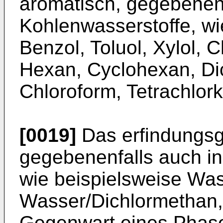
aromatisch, gege­benen
Kohlenwasserstoffe, wie
Benzol, Toluol, Xylol, C
Hexan, Cyclohexan, Dic
Chloroform, Tetrachlor
[0019]
Das erfindungs
gegebenenfalls auch i
wie beispielsweise Wass
Wasser/Dichlormethan,
Gegenwart eines Phase