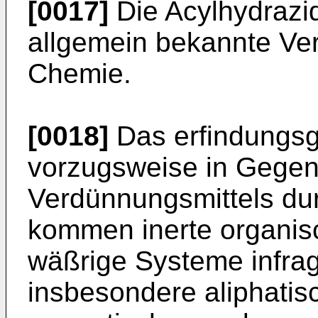
[0017]
Die Acylhydrazid
allgemein bekann­te V
Chemie.
[0018]
Das erfindungsg
vorzugsweise in Ge­gen
Verdünnungsmittels durc
kommen inerte organis
wäßrige Systeme infra
insbeson­dere aliphatis