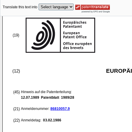
Translate this text into
(19)
EUROPÄI
(12)
(45)
Hinweis auf die Patenterteilung:
12.07.1989
Patentblatt 1989/28
(21)
Anmeldenummer:
86810057.9
(22)
Anmeldetag:
03.02.1986