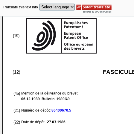
Translate this text into
(19)
FASCICUL
(12)
(45)
Mention de la délivrance du brevet:
06.12.1989
Bulletin 1989/49
(21)
Numéro de dépôt:
86400670.5
(22)
Date de dépôt:
27.03.1986