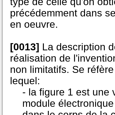
type de celle qu'on obti
précédemment dans ses
en oeuvre.
[0013]
La description 
réalisation de l'inventi
non limitatifs. Se réfè
lequel:
- la figure 1 est une
module électronique 
dans le corps de la c