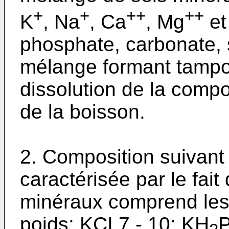
+
+
++
++
K
, Na
, Ca
, Mg
et
phosphate, carbonate, su
mélange formant tampon
dissolution de la compo
de la boisson.
2. Composition suivant 
caractérisée par le fait
minéraux comprend les
poids: KCI 7 - 10; KH