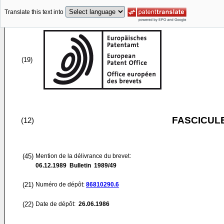
Translate this text into
(19)
FASCICUL
(12)
(45)
Mention de la délivrance du brevet:
06.12.1989
Bulletin 1989/49
(21)
Numéro de dépôt:
86810290.6
(22)
Date de dépôt:
26.06.1986