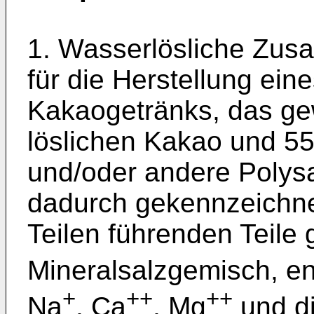
1. Wasserlösliche Zus
für die Herstellung ein
Kakaogetränks, das gew
löslichen Kakao und 55
und/oder andere Polysa
dadurch gekennzeichnet
Teilen führenden Teile
Mineralsalzgemisch, en
+
++
++
Na
, Ca
, Mg
und di