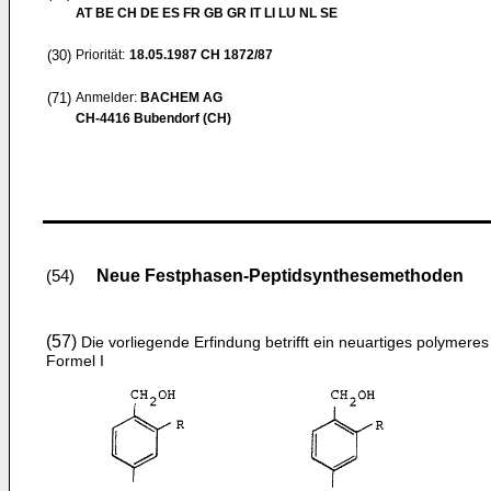
AT BE CH DE ES FR GB GR IT LI LU NL SE
(30)
Priorität:
18.05.1987
CH 1872/87
(71)
Anmelder:
BACHEM AG
CH-4416 Bubendorf (CH)
Neue Festphasen-Peptidsynthesemethoden
(54)
(57)
Die vorliegende Erfindung betrifft ein neuartiges polymere
Formel I