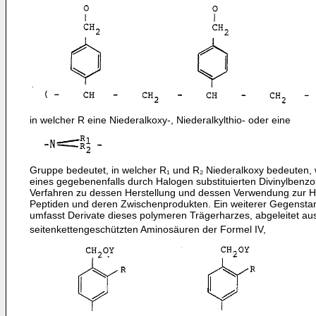
in welcher R eine Niederalkoxy-, Niederalkylthio- oder eine
Gruppe bedeutet, in welcher R₁ und R₂ Niederalko­xy bedeuten, 
eines gegebenenfalls durch Halogen substituierten Divinylbenzol 
Verfah­ren zu dessen Herstellung und dessen Verwendung zur H
Peptiden und deren Zwischenprodukten. Ein weiterer Gegen­sta
umfasst Derivate dieses polymeren Träger­harzes, abgeleitet au
seitenkettenge­schützten Aminosäuren der Formel IV,