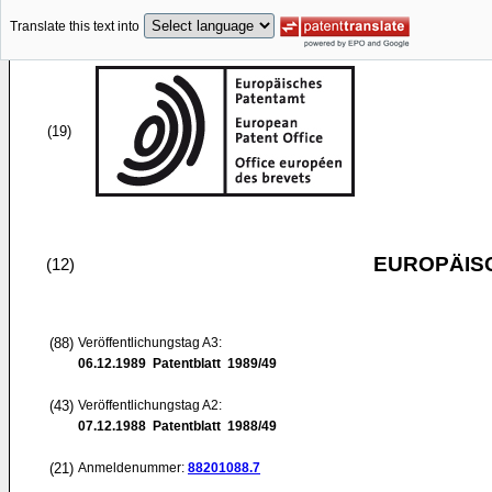
Translate this text into
(19)
EUROPÄIS
(12)
(88)
Veröffentlichungstag A3:
06.12.1989
Patentblatt 1989/49
(43)
Veröffentlichungstag A2:
07.12.1988
Patentblatt 1988/49
(21)
Anmeldenummer:
88201088.7