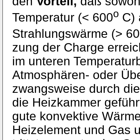
den
Vorteil,
daß sowohl 
o
Temperatur (< 600
C) 
Strahlungswärme (> 6
zung der Charge erreic
im unteren Temperaturb
Atmosphären- oder Üb
zwangsweise durch die
die Heizkam­mer geführ
gute konvektive Wärme
Heizelement und Gas u