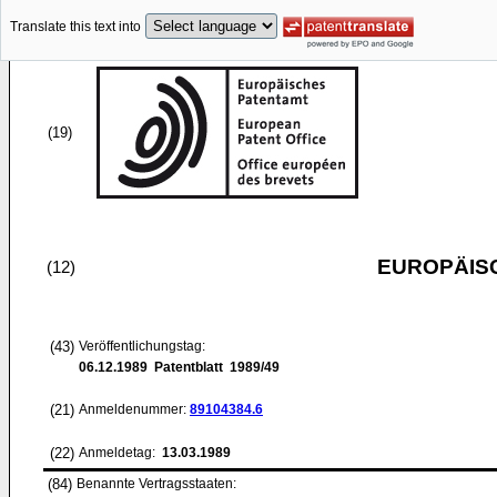
Translate this text into
(19)
EUROPÄIS
(12)
(43)
Veröffentlichungstag:
06.12.1989
Patentblatt 1989/49
(21)
Anmeldenummer:
89104384.6
(22)
Anmeldetag:
13.03.1989
(84)
Benannte Vertragsstaaten: