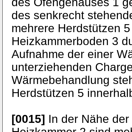
des Ofengehäuses 1 ge
des senkrecht stehend
mehrere Herdstützen 5 b
Heizkammerboden 3 dur
Aufnahme der einer W
unterziehenden Charge
Wärmebehandlung steht
Herd­stützen 5 innerha
[0015]
In der Nähe der 
Heizkammer 2 sind meh­