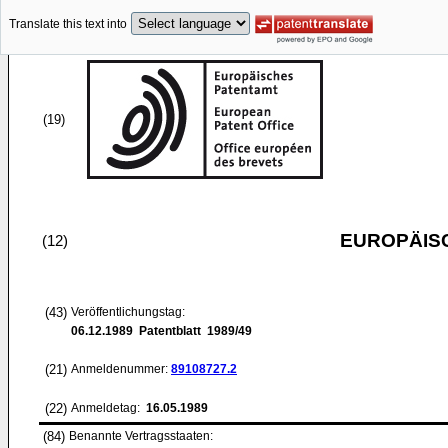
Translate this text into
(19)
EUROPÄIS
(12)
(43)
Veröffentlichungstag:
06.12.1989
Patentblatt 1989/49
(21)
Anmeldenummer:
89108727.2
(22)
Anmeldetag:
16.05.1989
(84)
Benannte Vertragsstaaten: