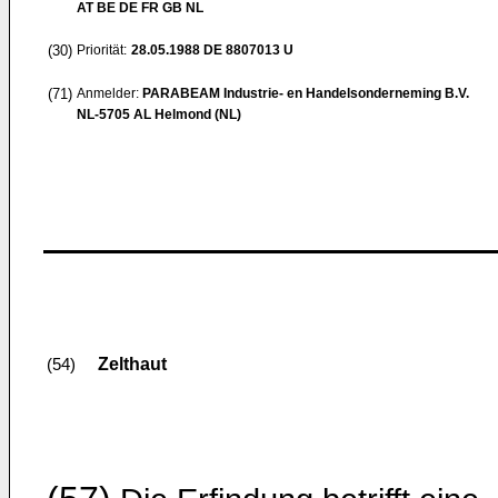
AT BE DE FR GB NL
(30)
Priorität:
28.05.1988
DE 8807013 U
(71)
Anmelder:
PARABEAM Industrie- en Handelsonderneming B.V.
NL-5705 AL Helmond (NL)
Zelthaut
(54)