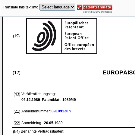
Translate this text into
(19)
EUROPÄIS
(12)
(43)
Veröffentlichungstag:
06.12.1989
Patentblatt 1989/49
(21)
Anmeldenummer:
89109120.9
(22)
Anmeldetag:
20.05.1989
(84)
Benannte Vertragsstaaten: